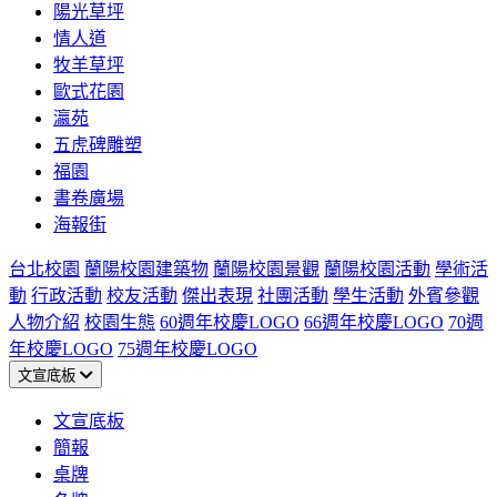
陽光草坪
情人道
牧羊草坪
歐式花園
瀛苑
五虎碑雕塑
福園
書卷廣場
海報街
台北校園
蘭陽校園建築物
蘭陽校園景觀
蘭陽校園活動
學術活
動
行政活動
校友活動
傑出表現
社團活動
學生活動
外賓參觀
人物介紹
校園生態
60週年校慶LOGO
66週年校慶LOGO
70週
年校慶LOGO
75週年校慶LOGO
文宣底板
文宣底板
簡報
桌牌