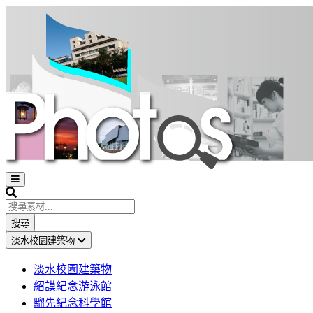
Open
sidebar
Search
搜尋
淡水校園建築物
淡水校園建築物
紹謨紀念游泳館
騮先紀念科學館