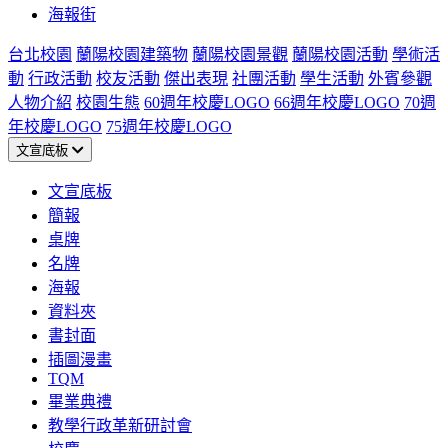
海報街
台北校園
蘭陽校園建築物
蘭陽校園景觀
蘭陽校園活動
學術活
動
行政活動
校友活動
傑出表現
社團活動
學生活動
外賓參觀
人物介紹
校園生態
60週年校慶LOGO
66週年校慶LOGO
70週
年校慶LOGO
75週年校慶LOGO
文宣底板
文宣底板
簡報
桌牌
名牌
海報
資料夾
書封面
插圖漫畫
TQM
畢業典禮
教學行政革新研討會