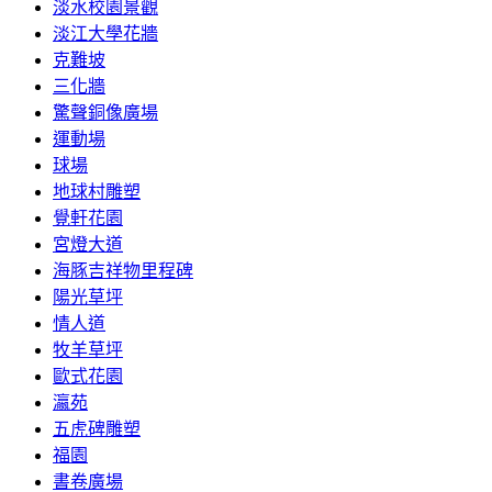
淡水校園景觀
淡江大學花牆
克難坡
三化牆
驚聲銅像廣場
運動場
球場
地球村雕塑
覺軒花園
宮燈大道
海豚吉祥物里程碑
陽光草坪
情人道
牧羊草坪
歐式花園
瀛苑
五虎碑雕塑
福園
書卷廣場