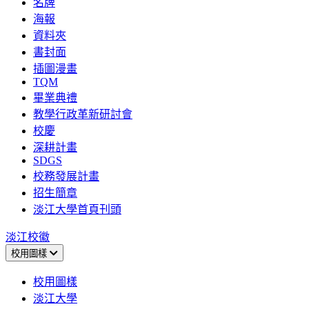
名牌
海報
資料夾
書封面
插圖漫畫
TQM
畢業典禮
教學行政革新研討會
校慶
深耕計畫
SDGS
校務發展計畫
招生簡章
淡江大學首頁刊頭
淡江校徽
校用圖樣
校用圖樣
淡江大學