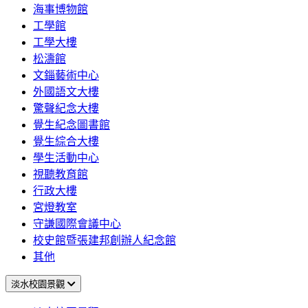
海事博物館
工學館
工學大樓
松濤館
文錙藝術中心
外國語文大樓
驚聲紀念大樓
覺生紀念圖書館
覺生綜合大樓
學生活動中心
視聽教育館
行政大樓
宮燈教室
守謙國際會議中心
校史館暨張建邦創辦人紀念館
其他
淡水校園景觀