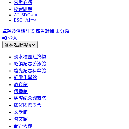
宮燈商標
樸實剛毅
AI+SDGs=∞
ESG+AI=∞
卓越及深耕計畫
廣告輪播
未分類
登入
淡水校園建築物
淡水校園建築物
紹謨紀念游泳館
騮先紀念科學館
鍾靈化學館
教育館
傳播館
紹謨紀念體育館
麗澤國際學舍
文學館
會文館
商管大樓