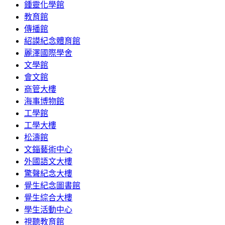
鍾靈化學館
教育館
傳播館
紹謨紀念體育館
麗澤國際學舍
文學館
會文館
商管大樓
海事博物館
工學館
工學大樓
松濤館
文錙藝術中心
外國語文大樓
驚聲紀念大樓
覺生紀念圖書館
覺生綜合大樓
學生活動中心
視聽教育館