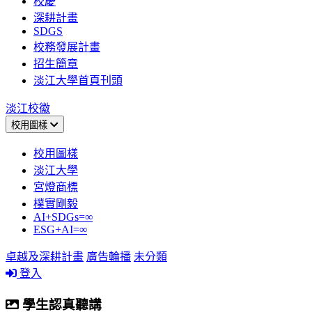
校慶
深耕計畫
SDGS
校務發展計畫
招生簡章
淡江大學首頁刊頭
淡江校徽
校用圖樣
校用圖樣
淡江大學
宮燈商標
樸實剛毅
AI+SDGs=∞
ESG+AI=∞
卓越及深耕計畫
廣告輪播
未分類
登入
學生認真聽講