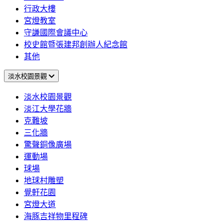
行政大樓
宮燈教室
守謙國際會議中心
校史館暨張建邦創辦人紀念館
其他
淡水校園景觀
淡水校園景觀
淡江大學花牆
克難坡
三化牆
驚聲銅像廣場
運動場
球場
地球村雕塑
覺軒花園
宮燈大道
海豚吉祥物里程碑