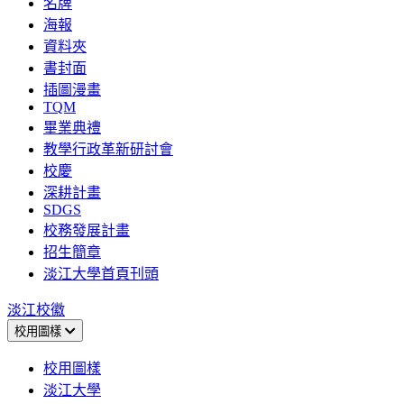
名牌
海報
資料夾
書封面
插圖漫畫
TQM
畢業典禮
教學行政革新研討會
校慶
深耕計畫
SDGS
校務發展計畫
招生簡章
淡江大學首頁刊頭
淡江校徽
校用圖樣
校用圖樣
淡江大學