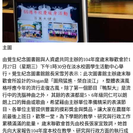
主圖
由覺生紀念圖書館與人資處共同主辦的104年度歲末聯歡會於1
月27日（星期三）下午1時30分在淡水校園學生活動中心舉
行。覺生紀念圖書館館長宋雪芳表示：此次圖書館主辦歲末聯
歡會所設計的Slogan是「圖飛猛進．榮自淡江」，整體表演風
格呼應今年的流行走復古風，除了第一個節目『鴨梨大』是流
行中的洗腦神曲之外， 其餘的表演都是5、6年級同仁可以朗
朗上口的舞曲或歌曲，希望藉由主辦單位準備精采的表演節
目、各單位主管提供豐富的摸彩獎金與獎品，讓大家在農曆年
前最後上班日，歡聚一堂，為下學期的教學、研究與行政工作
累積滿滿的能量。 歲末聯歡會首先由校長張家宜致詞，她首
先向大家報告104年度本校在教學、研究與行政方面的執行成