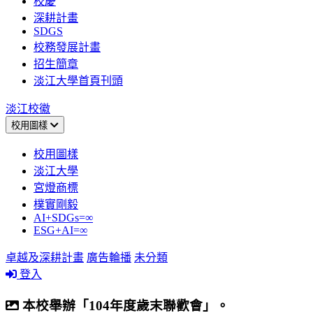
校慶
深耕計畫
SDGS
校務發展計畫
招生簡章
淡江大學首頁刊頭
淡江校徽
校用圖樣
校用圖樣
淡江大學
宮燈商標
樸實剛毅
AI+SDGs=∞
ESG+AI=∞
卓越及深耕計畫
廣告輪播
未分類
登入
本校舉辦「104年度歲末聯歡會」。