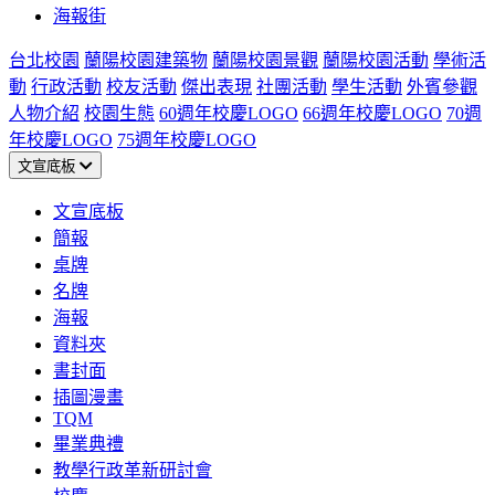
海報街
台北校園
蘭陽校園建築物
蘭陽校園景觀
蘭陽校園活動
學術活
動
行政活動
校友活動
傑出表現
社團活動
學生活動
外賓參觀
人物介紹
校園生態
60週年校慶LOGO
66週年校慶LOGO
70週
年校慶LOGO
75週年校慶LOGO
文宣底板
文宣底板
簡報
桌牌
名牌
海報
資料夾
書封面
插圖漫畫
TQM
畢業典禮
教學行政革新研討會