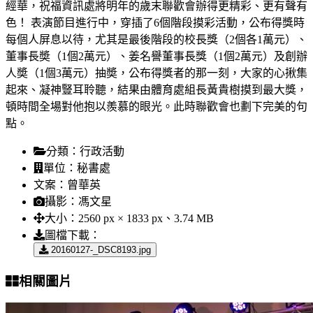
經華，祝福資訊處將明年的歲末聯歡會辦得更精彩、更有聲有
色！ 表演節目進行中，穿插了6個階段摸彩活動，公布得獎時
每個人屏息以待，尤其是最後階段的校長獎（2個各1萬元）、
董事長奬（1個2萬元）、姜名譽董事長獎（1個2萬元）及創辦
人奬（1個3萬元）抽奬，公布得獎者的那一刻，大家的心揪集
起來、凝神豎耳聆聽，結果由體育處組長黃貴樹摸到最大獎，
頓時間全場對他抱以羨慕的眼光。此時聯歡會也劃下完美的句
點。
分類：
行政活動
單位：
秘書處
文案：
曾華英
攝影：
馮文星
大小：
2560 px × 1833 px、3.74 MB
圖檔下載：
20160127-_DSC8193.jpg
相關圖片