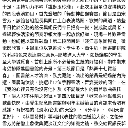
持人為覺生紀念圖書館鄭琚媛與郭萱之兩位小姐，她們倆默契
十足、主持功力不輸「鐵獅玉玲瓏」。此次主辦單位安排精彩
的四段表演節目，首先登場的「舞動神曲猴賽雷」節目是由宋
雪芳、該館各組組長與同仁上台表演熱鬧、歡樂的舞蹈，這些
平日忙於公務的館長與組長們今日搖身一變，變成動感舞者，
透過輕快活潑的節奏帶領大家一起放鬆紓壓，現場一片歡聲雷
動，紛紛抱以掌聲鼓勵！第二段節目是「淡江意象圖報喜」微
電影欣賞，主辦單位以克難坡、學生多、衛生紙、圖書館排隊
等4個特色來表達淡江意象─爬坡進入大學、如螞蟻般的學生
至大學城覓食、首創上廁所不必帶衛生紙的好福利、期中期末
考須排隊進圖書館的奇景。第三段節目是「熱舞十七賀新
春」，圖書館人才濟濟、臥虎藏龍，演出的館員是經過館內海
選、層層淘汰後，挑選出17位手腳靈活、舞姿曼妙的同仁，在
《我的心裡只有你沒有他》及《不愛最大》的兩首歌曲襯托
下，讓人忍不住隨之起舞。第四段節目是「歡天喜地猴氣來」
歌曲快閃，由覺生紀念圖書館與明年主辦節目的資訊處合唱有
感謝、有祝福的《淡水(台北)的天空》、《分享》、《明天會
更好》、《恭喜發財》等4首代表性的歌曲送給大家。之後宋
雪芳將館徽上象徵典藏淡江文化的知識之鑰，移交給資訊長郭