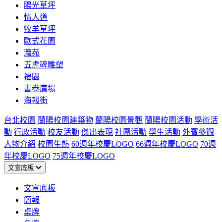
陽光草坪
情人道
牧羊草坪
歐式花園
瀛苑
五虎碑雕塑
福園
書卷廣場
海報街
台北校園
蘭陽校園建築物
蘭陽校園景觀
蘭陽校園活動
學術活
動
行政活動
校友活動
傑出表現
社團活動
學生活動
外賓參觀
人物介紹
校園生態
60週年校慶LOGO
66週年校慶LOGO
70週
年校慶LOGO
75週年校慶LOGO
文宣底板
文宣底板
簡報
桌牌