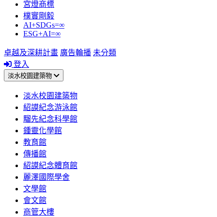
宮燈商標
樸實剛毅
AI+SDGs=∞
ESG+AI=∞
卓越及深耕計畫
廣告輪播
未分類
登入
淡水校園建築物
淡水校園建築物
紹謨紀念游泳館
騮先紀念科學館
鍾靈化學館
教育館
傳播館
紹謨紀念體育館
麗澤國際學舍
文學館
會文館
商管大樓