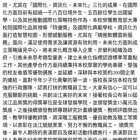
效，尤其在「國際化、資訊化、未來化」三化的成果，在國際
化方面目前有超過一千八百位境外生、五百餘位學生出國留
學，以及其他推動國際化策略特色作為，本校榮獲教育部大專
校院國際化品質視導「特優獎」及國際化典範學校。資訊化方
面打造智慧校園、形塑感動服務，尤其在「精進軟體雲新服
務」面向，滿足使用需求及讓資源有效利用。未來化方面則成
立策略遠見中心，將未來化概念導入企業、非營利組織及政
府，引進未來思考類型量表，建立未來化指標認證標準等重點
工作。其他產學合作方面持續秉持本校厚實的學術基礎、堅強
的校友後盾等優勢邁進，並延續、深耕與本校簽約200間企業
的連結。面對今年少子化衝擊的第一波，張校長深信本校在堅
強的行政團隊、認真打拼的教職員工生，大家有信心一定可以
克服艱鉅的挑戰，共創淡江美好的未來！接著校長公布第10屆
淡江品質獎的得獎單位是全球發展學院，並頒發獎金15萬元及
獎座。之後接續頒發教師專題研究計畫績優獎、教師評鑑傑出
獎、教學特優教師獎、資深職工服務獎、優良助教及職工等獎
項，以表彰在淡江兢兢業業、努力不懈的教職員工。 頒獎完
後，最令人期待的表演節目及摸彩活動持續進行。表演節目主