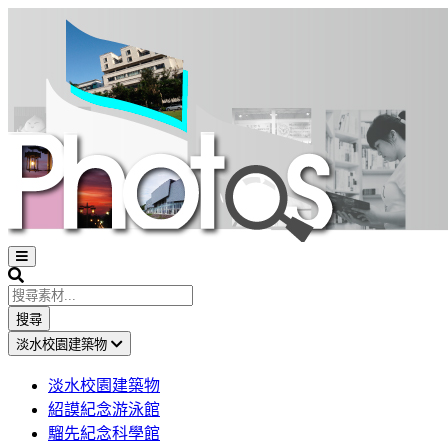
Open
sidebar
Search
搜尋
淡水校園建築物
淡水校園建築物
紹謨紀念游泳館
騮先紀念科學館