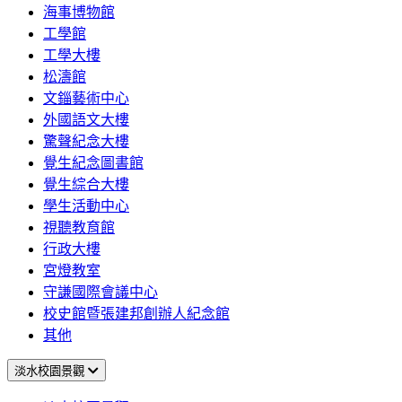
海事博物館
工學館
工學大樓
松濤館
文錙藝術中心
外國語文大樓
驚聲紀念大樓
覺生紀念圖書館
覺生綜合大樓
學生活動中心
視聽教育館
行政大樓
宮燈教室
守謙國際會議中心
校史館暨張建邦創辦人紀念館
其他
淡水校園景觀