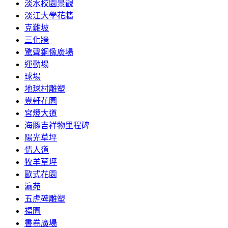
淡水校園景觀
淡江大學花牆
克難坡
三化牆
驚聲銅像廣場
運動場
球場
地球村雕塑
覺軒花園
宮燈大道
海豚吉祥物里程碑
陽光草坪
情人道
牧羊草坪
歐式花園
瀛苑
五虎碑雕塑
福園
書卷廣場