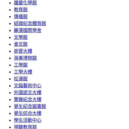
鍾靈化學館
教育館
傳播館
紹謨紀念體育館
麗澤國際學舍
文學館
會文館
商管大樓
海事博物館
工學館
工學大樓
松濤館
文錙藝術中心
外國語文大樓
驚聲紀念大樓
覺生紀念圖書館
覺生綜合大樓
學生活動中心
視聽教育館