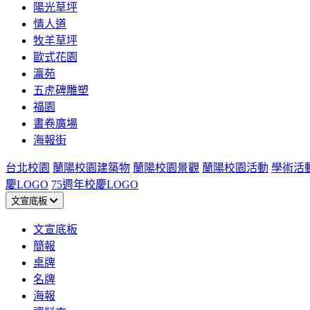
陽光草坪
情人道
牧羊草坪
歐式花園
瀛苑
五虎碑雕塑
福園
書卷廣場
海報街
台北校園
蘭陽校園建築物
蘭陽校園景觀
蘭陽校園活動
學術活
慶LOGO
75週年校慶LOGO
文宣底板
文宣底板
簡報
桌牌
名牌
海報