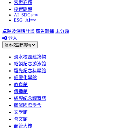
宮燈商標
樸實剛毅
AI+SDGs=∞
ESG+AI=∞
卓越及深耕計畫
廣告輪播
未分類
登入
淡水校園建築物
淡水校園建築物
紹謨紀念游泳館
騮先紀念科學館
鍾靈化學館
教育館
傳播館
紹謨紀念體育館
麗澤國際學舍
文學館
會文館
商管大樓