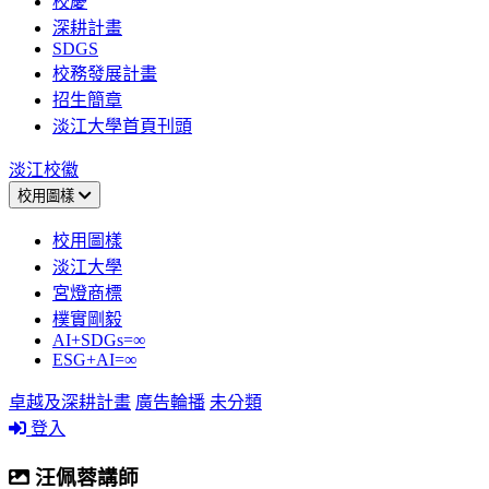
校慶
深耕計畫
SDGS
校務發展計畫
招生簡章
淡江大學首頁刊頭
淡江校徽
校用圖樣
校用圖樣
淡江大學
宮燈商標
樸實剛毅
AI+SDGs=∞
ESG+AI=∞
卓越及深耕計畫
廣告輪播
未分類
登入
汪佩蓉講師