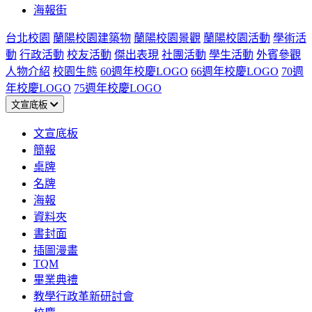
海報街
台北校園
蘭陽校園建築物
蘭陽校園景觀
蘭陽校園活動
學術活
動
行政活動
校友活動
傑出表現
社團活動
學生活動
外賓參觀
人物介紹
校園生態
60週年校慶LOGO
66週年校慶LOGO
70週
年校慶LOGO
75週年校慶LOGO
文宣底板
文宣底板
簡報
桌牌
名牌
海報
資料夾
書封面
插圖漫畫
TQM
畢業典禮
教學行政革新研討會