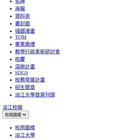
名牌
海報
資料夾
書封面
插圖漫畫
TQM
畢業典禮
教學行政革新研討會
校慶
深耕計畫
SDGS
校務發展計畫
招生簡章
淡江大學首頁刊頭
淡江校徽
校用圖樣
校用圖樣
淡江大學