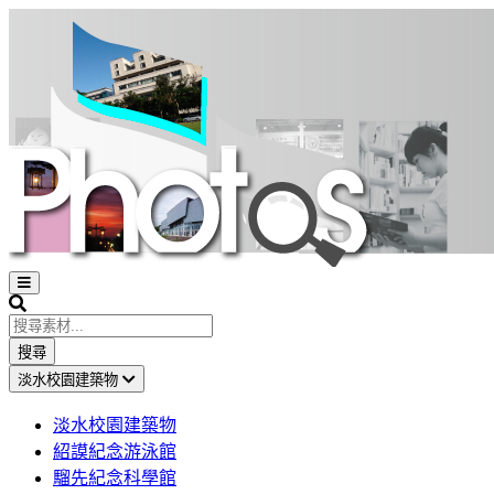
Open
sidebar
Search
搜尋
淡水校園建築物
淡水校園建築物
紹謨紀念游泳館
騮先紀念科學館