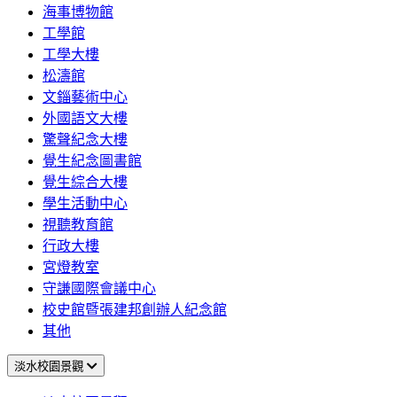
海事博物館
工學館
工學大樓
松濤館
文錙藝術中心
外國語文大樓
驚聲紀念大樓
覺生紀念圖書館
覺生綜合大樓
學生活動中心
視聽教育館
行政大樓
宮燈教室
守謙國際會議中心
校史館暨張建邦創辦人紀念館
其他
淡水校園景觀