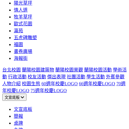
陽光草坪
情人道
牧羊草坪
歐式花園
瀛苑
五虎碑雕塑
福園
書卷廣場
海報街
台北校園
蘭陽校園建築物
蘭陽校園景觀
蘭陽校園活動
學術活
動
行政活動
校友活動
傑出表現
社團活動
學生活動
外賓參觀
人物介紹
校園生態
60週年校慶LOGO
66週年校慶LOGO
70週
年校慶LOGO
75週年校慶LOGO
文宣底板
文宣底板
簡報
桌牌