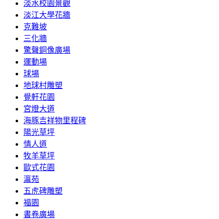
淡水校園景觀
淡江大學花牆
克難坡
三化牆
驚聲銅像廣場
運動場
球場
地球村雕塑
覺軒花園
宮燈大道
海豚吉祥物里程碑
陽光草坪
情人道
牧羊草坪
歐式花園
瀛苑
五虎碑雕塑
福園
書卷廣場