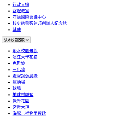
行政大樓
宮燈教室
守謙國際會議中心
校史館暨張建邦創辦人紀念館
其他
淡水校園景觀
淡水校園景觀
淡江大學花牆
克難坡
三化牆
驚聲銅像廣場
運動場
球場
地球村雕塑
覺軒花園
宮燈大道
海豚吉祥物里程碑