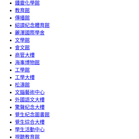
鍾靈化學館
教育館
傳播館
紹謨紀念體育館
麗澤國際學舍
文學館
會文館
商管大樓
海事博物館
工學館
工學大樓
松濤館
文錙藝術中心
外國語文大樓
驚聲紀念大樓
覺生紀念圖書館
覺生綜合大樓
學生活動中心
視聽教育館