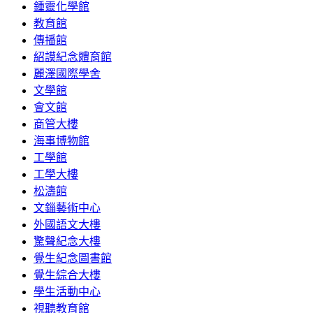
鍾靈化學館
教育館
傳播館
紹謨紀念體育館
麗澤國際學舍
文學館
會文館
商管大樓
海事博物館
工學館
工學大樓
松濤館
文錙藝術中心
外國語文大樓
驚聲紀念大樓
覺生紀念圖書館
覺生綜合大樓
學生活動中心
視聽教育館