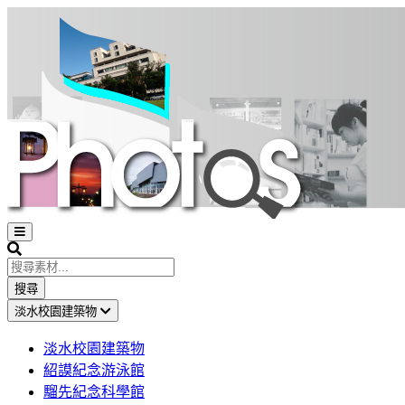
Open
sidebar
Search
搜尋
淡水校園建築物
淡水校園建築物
紹謨紀念游泳館
騮先紀念科學館