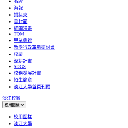
名牌
海報
資料夾
書封面
插圖漫畫
TQM
畢業典禮
教學行政革新研討會
校慶
深耕計畫
SDGS
校務發展計畫
招生簡章
淡江大學首頁刊頭
淡江校徽
校用圖樣
校用圖樣
淡江大學