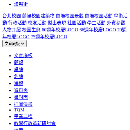
海報街
台北校園
蘭陽校園建築物
蘭陽校園景觀
蘭陽校園活動
學術活
動
行政活動
校友活動
傑出表現
社團活動
學生活動
外賓參觀
人物介紹
校園生態
60週年校慶LOGO
66週年校慶LOGO
70週
年校慶LOGO
75週年校慶LOGO
文宣底板
文宣底板
簡報
桌牌
名牌
海報
資料夾
書封面
插圖漫畫
TQM
畢業典禮
教學行政革新研討會