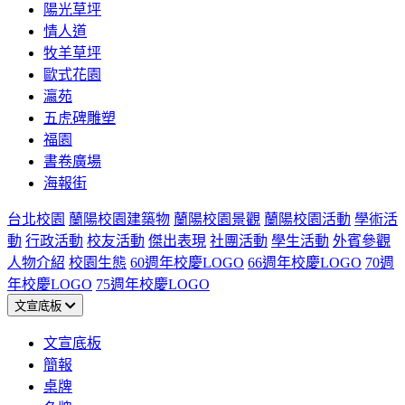
陽光草坪
情人道
牧羊草坪
歐式花園
瀛苑
五虎碑雕塑
福園
書卷廣場
海報街
台北校園
蘭陽校園建築物
蘭陽校園景觀
蘭陽校園活動
學術活
動
行政活動
校友活動
傑出表現
社團活動
學生活動
外賓參觀
人物介紹
校園生態
60週年校慶LOGO
66週年校慶LOGO
70週
年校慶LOGO
75週年校慶LOGO
文宣底板
文宣底板
簡報
桌牌