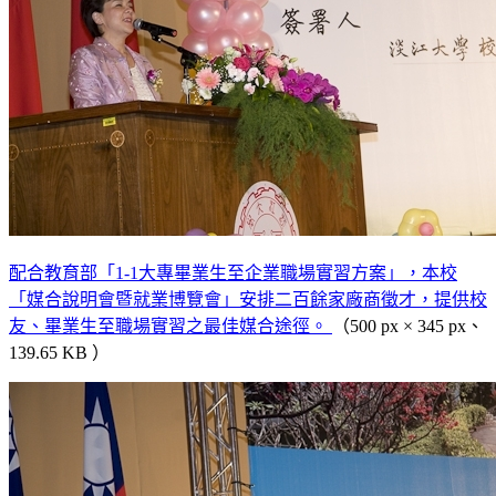
配合教育部「1-1大專畢業生至企業職場實習方案」，本校
「媒合說明會暨就業博覽會」安排二百餘家廠商徵才，提供校
友、畢業生至職場實習之最佳媒合途徑。
（500 px × 345 px、
139.65 KB ）