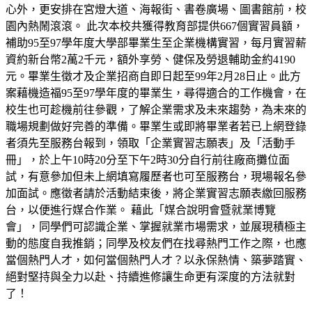
心外，更安排在宮燈大道、海報街、書卷廣場、圖書館前，校
園內熱鬧滾滾。 此次本校共獲得教育部提供667個實習員額，
補助95至97學年度大學部畢業生至企業機構實習，每月實習薪
資約新台幣2萬2千元，額外享勞、健保及勞退輔助金約4190
元。畢業生徵才及企業招商自即日起至99年2月28日止。此方
案藉機造福95至97學年度的畢業生，尋得適合的工作機會，在
校生也可趁機前往參觀，了解企業需求及未來趨勢，為未來的
職場規劃做好完善的準備。畢業生或即將畢業者若已上網登錄
者須先至服務台報到，領取「企業實習志願表」及「活動手
冊」，於上午10時20分至下午2時30分自行前往廠商攤位面
試，有意參加但未上網填寫履歷者也可至服務台，現場報名參
加面試。應徵者請於活動結束後，將企業實習志願表繳回服務
台，以便進行媒合作業。 藉此「媒合說明會暨就業博覽
會」，同學們可認識企業、掌握就業市場需求，並展現積極主
動的態度自我推銷；同學及校友們在找尋熱門工作之際，也應
當個熱門人才，如何當個熱門人才？以永保熱情、築夢踏實、
絕對堅持與全力以赴、持續進修讓生命更有深度的方法就對
了！