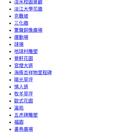
淡水校園景觀
淡江大學花牆
克難坡
三化牆
驚聲銅像廣場
運動場
球場
地球村雕塑
覺軒花園
宮燈大道
海豚吉祥物里程碑
陽光草坪
情人道
牧羊草坪
歐式花園
瀛苑
五虎碑雕塑
福園
書卷廣場