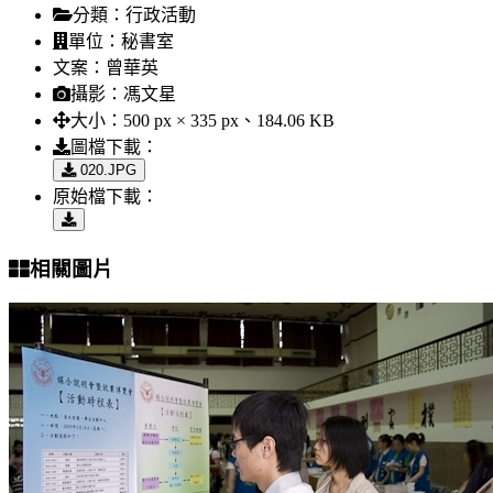
分類：
行政活動
單位：
秘書室
文案：
曾華英
攝影：
馮文星
大小：
500 px × 335 px、184.06 KB
圖檔下載：
020.JPG
原始檔下載：
相關圖片