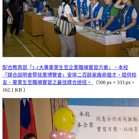
配合教育部「1-1大專畢業生至企業職場實習方案」，本校
「媒合說明會暨就業博覽會」安排二百餘家廠商徵才，提供校
友、畢業生至職場實習之最佳媒合途徑。
（500 px × 333 px、
162.1 KB ）