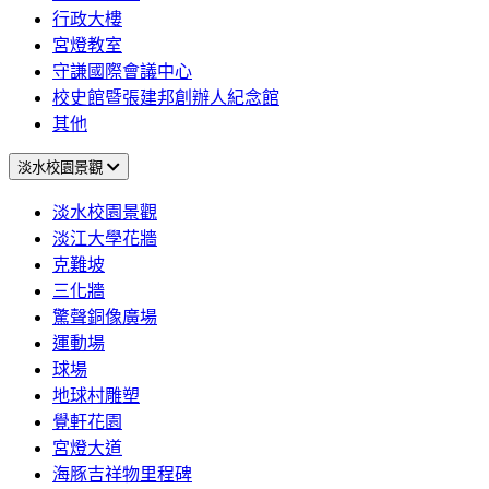
行政大樓
宮燈教室
守謙國際會議中心
校史館暨張建邦創辦人紀念館
其他
淡水校園景觀
淡水校園景觀
淡江大學花牆
克難坡
三化牆
驚聲銅像廣場
運動場
球場
地球村雕塑
覺軒花園
宮燈大道
海豚吉祥物里程碑