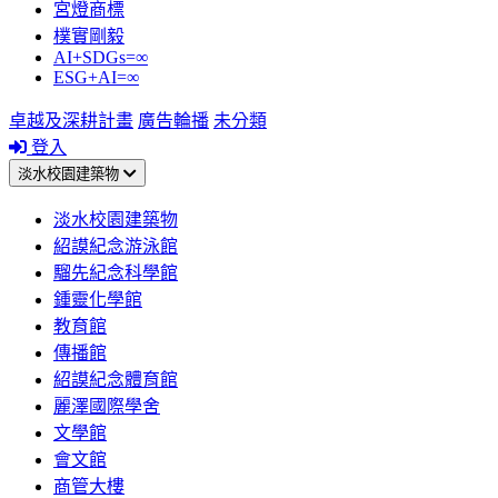
宮燈商標
樸實剛毅
AI+SDGs=∞
ESG+AI=∞
卓越及深耕計畫
廣告輪播
未分類
登入
淡水校園建築物
淡水校園建築物
紹謨紀念游泳館
騮先紀念科學館
鍾靈化學館
教育館
傳播館
紹謨紀念體育館
麗澤國際學舍
文學館
會文館
商管大樓