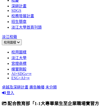
校慶
深耕計畫
SDGS
校務發展計畫
招生簡章
淡江大學首頁刊頭
淡江校徽
校用圖樣
校用圖樣
淡江大學
宮燈商標
樸實剛毅
AI+SDGs=∞
ESG+AI=∞
卓越及深耕計畫
廣告輪播
未分類
登入
配合教育部「1-1大專畢業生至企業職場實習方