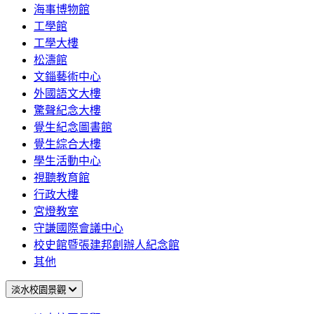
海事博物館
工學館
工學大樓
松濤館
文錙藝術中心
外國語文大樓
驚聲紀念大樓
覺生紀念圖書館
覺生綜合大樓
學生活動中心
視聽教育館
行政大樓
宮燈教室
守謙國際會議中心
校史館暨張建邦創辦人紀念館
其他
淡水校園景觀