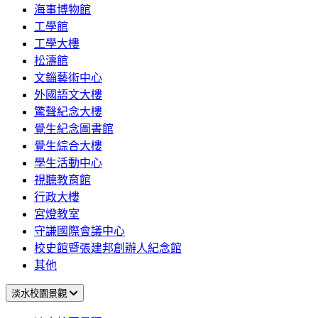
海事博物館
工學館
工學大樓
松濤館
文錙藝術中心
外國語文大樓
驚聲紀念大樓
覺生紀念圖書館
覺生綜合大樓
學生活動中心
視聽教育館
行政大樓
宮燈教室
守謙國際會議中心
校史館暨張建邦創辦人紀念館
其他
淡水校園景觀