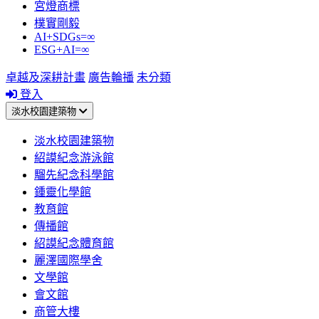
宮燈商標
樸實剛毅
AI+SDGs=∞
ESG+AI=∞
卓越及深耕計畫
廣告輪播
未分類
登入
淡水校園建築物
淡水校園建築物
紹謨紀念游泳館
騮先紀念科學館
鍾靈化學館
教育館
傳播館
紹謨紀念體育館
麗澤國際學舍
文學館
會文館
商管大樓