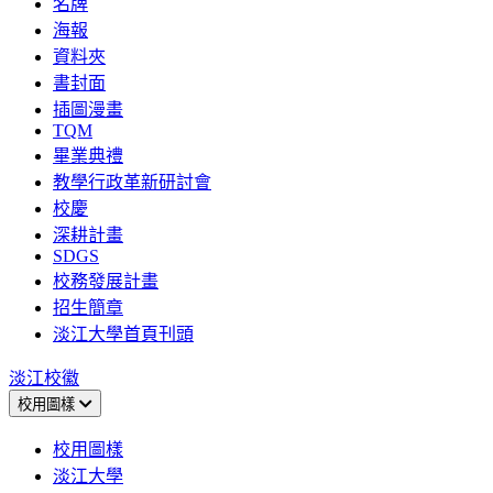
名牌
海報
資料夾
書封面
插圖漫畫
TQM
畢業典禮
教學行政革新研討會
校慶
深耕計畫
SDGS
校務發展計畫
招生簡章
淡江大學首頁刊頭
淡江校徽
校用圖樣
校用圖樣
淡江大學