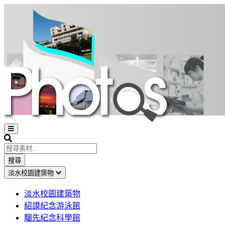
Open
sidebar
Search
搜尋
淡水校園建築物
淡水校園建築物
紹謨紀念游泳館
騮先紀念科學館