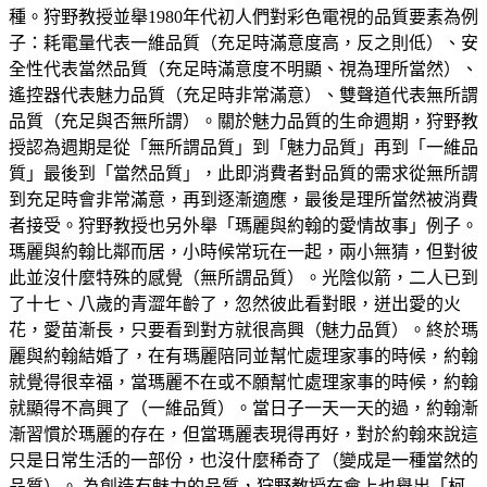
種。狩野教授並舉1980年代初人們對彩色電視的品質要素為例
子：耗電量代表一維品質（充足時滿意度高，反之則低）、安
全性代表當然品質（充足時滿意度不明顯、視為理所當然）、
遙控器代表魅力品質（充足時非常滿意）、雙聲道代表無所謂
品質（充足與否無所謂）。關於魅力品質的生命週期，狩野教
授認為週期是從「無所謂品質」到「魅力品質」再到「一維品
質」最後到「當然品質」，此即消費者對品質的需求從無所謂
到充足時會非常滿意，再到逐漸適應，最後是理所當然被消費
者接受。狩野教授也另外舉「瑪麗與約翰的愛情故事」例子。
瑪麗與約翰比鄰而居，小時候常玩在一起，兩小無猜，但對彼
此並沒什麼特殊的感覺（無所謂品質）。光陰似箭，二人已到
了十七、八歲的青澀年齡了，忽然彼此看對眼，迸出愛的火
花，愛苗漸長，只要看到對方就很高興（魅力品質）。終於瑪
麗與約翰結婚了，在有瑪麗陪同並幫忙處理家事的時候，約翰
就覺得很幸福，當瑪麗不在或不願幫忙處理家事的時候，約翰
就顯得不高興了（一維品質）。當日子一天一天的過，約翰漸
漸習慣於瑪麗的存在，但當瑪麗表現得再好，對於約翰來說這
只是日常生活的一部份，也沒什麼稀奇了（變成是一種當然的
品質）。 為創造有魅力的品質，狩野教授在會上也舉出「柯