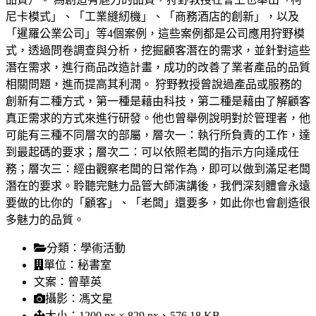
尼卡模式」、「工業縫紉機」、「商務酒店的創新」，以及
「暹羅公業公司」等4個案例，這些案例都是公司應用狩野模
式，透過問卷調查與分析，挖掘顧客潛在的需求，並針對這些
潛在需求，進行商品改造計畫，成功的改善了業者產品的品質
相關問題，進而提高其利潤。 狩野教授曾說過產品或服務的
創新有二種方式，第一種是藉由科技，第二種是藉由了解顧客
真正需求的方式來進行研發。他也曾舉例說明對於管理者，他
可能有三種不同層次的部屬，層次一：執行所負責的工作，達
到最起碼的要求；層次二：可以依照老闆的指示方向達成任
務；層次三：經由觀察老闆的日常作為，即可以做到滿足老闆
潛在的要求。聆聽完魅力品管大師演講後，我們深刻體會永遠
要做的比你的「顧客」、「老闆」還要多，如此你也會創造很
多魅力的品質。
分類：
學術活動
單位：
秘書室
文案：
曾華英
攝影：
馮文星
大小：
1200 px × 829 px、576.18 KB