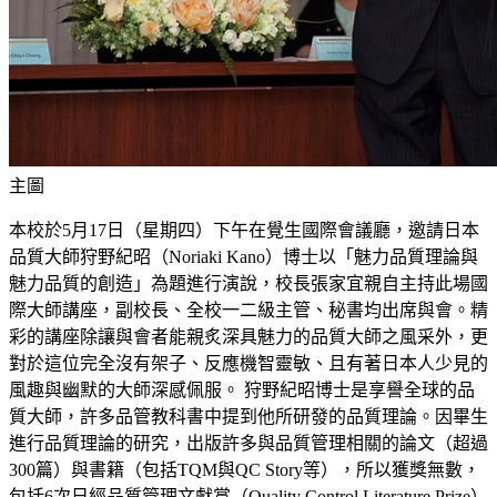
主圖
本校於5月17日（星期四）下午在覺生國際會議廳，邀請日本
品質大師狩野紀昭（Noriaki Kano）博士以「魅力品質理論與
魅力品質的創造」為題進行演說，校長張家宜親自主持此場國
際大師講座，副校長、全校一二級主管、秘書均出席與會。精
彩的講座除讓與會者能親炙深具魅力的品質大師之風采外，更
對於這位完全沒有架子、反應機智靈敏、且有著日本人少見的
風趣與幽默的大師深感佩服。 狩野紀昭博士是享譽全球的品
質大師，許多品管教科書中提到他所研發的品質理論。因畢生
進行品質理論的研究，出版許多與品質管理相關的論文（超過
300篇）與書籍（包括TQM與QC Story等），所以獲獎無數，
包括6次日經品質管理文獻賞（Quality Control Literature Prize）