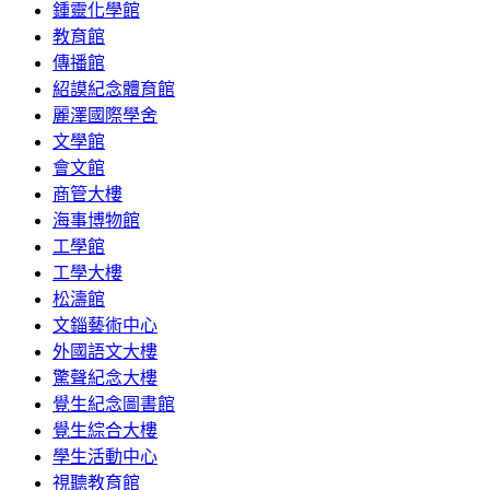
鍾靈化學館
教育館
傳播館
紹謨紀念體育館
麗澤國際學舍
文學館
會文館
商管大樓
海事博物館
工學館
工學大樓
松濤館
文錙藝術中心
外國語文大樓
驚聲紀念大樓
覺生紀念圖書館
覺生綜合大樓
學生活動中心
視聽教育館