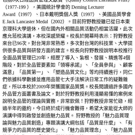
（1977-199 ），美國統計學會的 Deming Lecturer
Award（1997）、日本戴明獎個人獎（1997）、美國品質學會
E Jack Lancaster Medal（2002）。目前狩野教授雖已從日本東
京理科大學退休，但在國內外相關品質活動仍相當活躍，此次
應允蒞校演講，本校深感榮耀。校長於開幕時表示：狩野教授
來台已96次，對台灣非常熟悉，多次對台灣的科技業、大學提
供很多品質與研發方面的建言。校長向狩野教授說明本校推行
全面品質管理已20年，經歷了導入、紮根、發展、精進等4個
階段，對於全品管要素如「領導承諾」、「全員參與」、顧客
滿意」「品質第一」、「塑造品質文化」等均持續進行，同仁
們依據科學數據並應用品管七大手法解決日常工作的疑難雜
症，所以本校於2009年榮獲國家品質獎。校長閱讀過許多國內
外品管方面叢書及論文，對於狩野教授利用淺顯易懂的案例來
說明全品管的理論與實務，非常欽佩！狩野教授非常忙碌，經
過半年的邀約，今日終於成行機會難得，希望大家能從大師的
演講中得到啟發並創造魅力品質。 狩野教授的「魅力品質理
論與魅力品質創造」專題演講大綱包括「品質是什麼」、「有
競爭力的品質的歷史變化」、「魅力品質理念」、「魅力品質