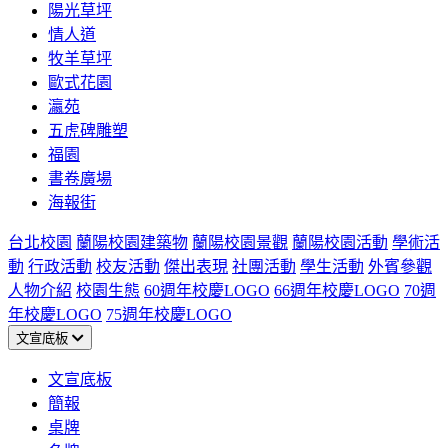
陽光草坪
情人道
牧羊草坪
歐式花園
瀛苑
五虎碑雕塑
福園
書卷廣場
海報街
台北校園
蘭陽校園建築物
蘭陽校園景觀
蘭陽校園活動
學術活
動
行政活動
校友活動
傑出表現
社團活動
學生活動
外賓參觀
人物介紹
校園生態
60週年校慶LOGO
66週年校慶LOGO
70週
年校慶LOGO
75週年校慶LOGO
文宣底板
文宣底板
簡報
桌牌