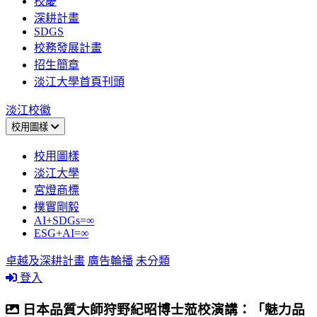
校慶
深耕計畫
SDGS
校務發展計畫
招生簡章
淡江大學首頁刊頭
淡江校徽
校用圖樣
校用圖樣
淡江大學
宮燈商標
樸實剛毅
AI+SDGs=∞
ESG+AI=∞
卓越及深耕計畫
廣告輪播
未分類
登入
日本品質大師狩野紀昭博士蒞校演講：「魅力品