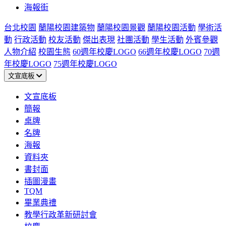
海報街
台北校園
蘭陽校園建築物
蘭陽校園景觀
蘭陽校園活動
學術活
動
行政活動
校友活動
傑出表現
社團活動
學生活動
外賓參觀
人物介紹
校園生態
60週年校慶LOGO
66週年校慶LOGO
70週
年校慶LOGO
75週年校慶LOGO
文宣底板
文宣底板
簡報
桌牌
名牌
海報
資料夾
書封面
插圖漫畫
TQM
畢業典禮
教學行政革新研討會