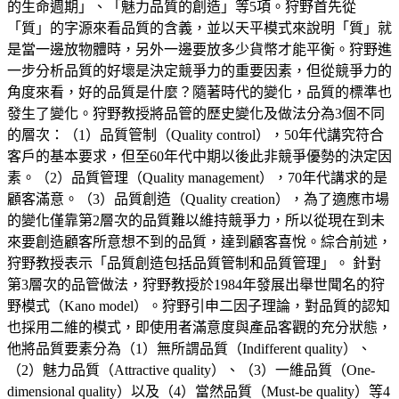
的生命週期」、「魅力品質的創造」等5項。狩野首先從
「質」的字源來看品質的含義，並以天平模式來說明「質」就
是當一邊放物體時，另外一邊要放多少貨幣才能平衡。狩野進
一步分析品質的好壞是決定競爭力的重要因素，但從競爭力的
角度來看，好的品質是什麼？隨著時代的變化，品質的標準也
發生了變化。狩野教授將品管的歷史變化及做法分為3個不同
的層次：（1）品質管制（Quality control），50年代講究符合
客戶的基本要求，但至60年代中期以後此非競爭優勢的決定因
素。（2）品質管理（Quality management），70年代講求的是
顧客滿意。（3）品質創造（Quality creation），為了適應市場
的變化僅靠第2層次的品質難以維持競爭力，所以從現在到未
來要創造顧客所意想不到的品質，達到顧客喜悅。綜合前述，
狩野教授表示「品質創造包括品質管制和品質管理」。 針對
第3層次的品管做法，狩野教授於1984年發展出舉世聞名的狩
野模式（Kano model）。狩野引申二因子理論，對品質的認知
也採用二維的模式，即使用者滿意度與產品客觀的充分狀態，
他將品質要素分為（1）無所謂品質（Indifferent quality）、
（2）魅力品質（Attractive quality）、（3）一維品質（One-
dimensional quality）以及（4）當然品質（Must-be quality）等4