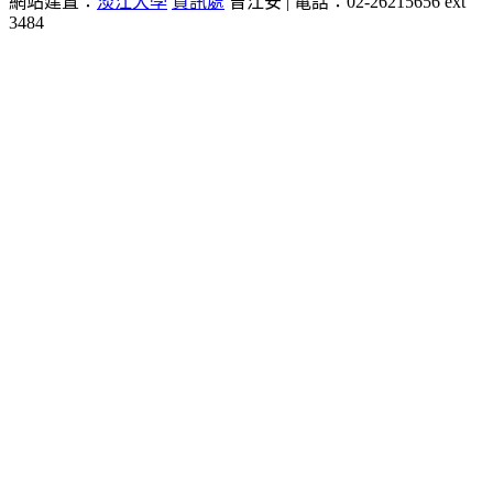
網站建置：
淡江大學
資訊處
曾江安 | 電話：02-26215656 ext
3484