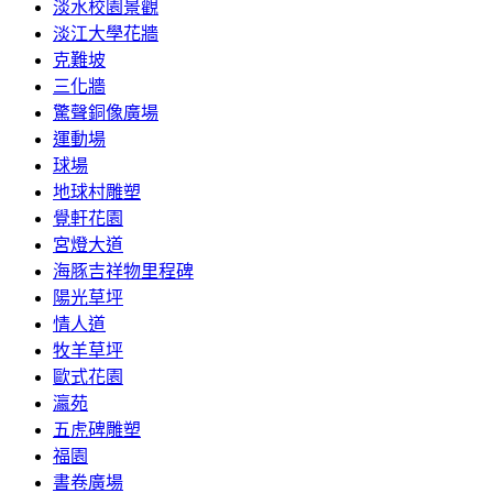
淡水校園景觀
淡江大學花牆
克難坡
三化牆
驚聲銅像廣場
運動場
球場
地球村雕塑
覺軒花園
宮燈大道
海豚吉祥物里程碑
陽光草坪
情人道
牧羊草坪
歐式花園
瀛苑
五虎碑雕塑
福園
書卷廣場