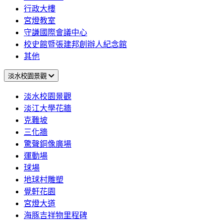
行政大樓
宮燈教室
守謙國際會議中心
校史館暨張建邦創辦人紀念館
其他
淡水校園景觀
淡水校園景觀
淡江大學花牆
克難坡
三化牆
驚聲銅像廣場
運動場
球場
地球村雕塑
覺軒花園
宮燈大道
海豚吉祥物里程碑