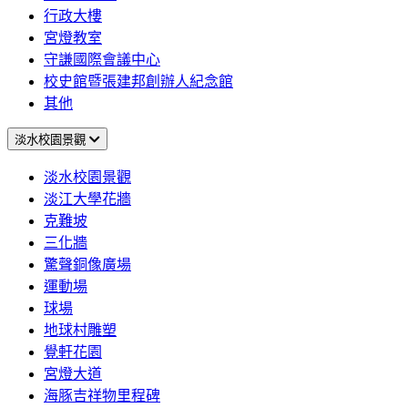
行政大樓
宮燈教室
守謙國際會議中心
校史館暨張建邦創辦人紀念館
其他
淡水校園景觀
淡水校園景觀
淡江大學花牆
克難坡
三化牆
驚聲銅像廣場
運動場
球場
地球村雕塑
覺軒花園
宮燈大道
海豚吉祥物里程碑