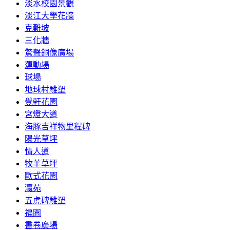
淡水校園景觀
淡江大學花牆
克難坡
三化牆
驚聲銅像廣場
運動場
球場
地球村雕塑
覺軒花園
宮燈大道
海豚吉祥物里程碑
陽光草坪
情人道
牧羊草坪
歐式花園
瀛苑
五虎碑雕塑
福園
書卷廣場