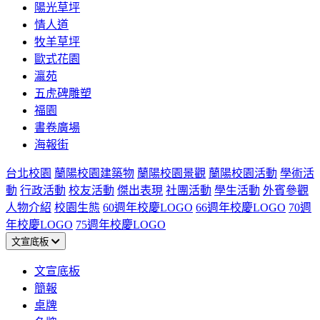
陽光草坪
情人道
牧羊草坪
歐式花園
瀛苑
五虎碑雕塑
福園
書卷廣場
海報街
台北校園
蘭陽校園建築物
蘭陽校園景觀
蘭陽校園活動
學術活
動
行政活動
校友活動
傑出表現
社團活動
學生活動
外賓參觀
人物介紹
校園生態
60週年校慶LOGO
66週年校慶LOGO
70週
年校慶LOGO
75週年校慶LOGO
文宣底板
文宣底板
簡報
桌牌