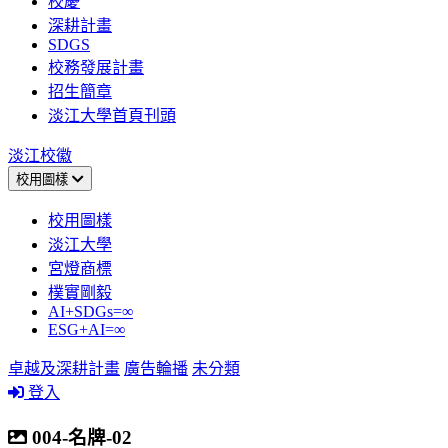
校慶
深耕計畫
SDGS
校務發展計畫
招生簡章
淡江大學首頁刊頭
淡江校徽
校用圖樣
校用圖樣
淡江大學
宮燈商標
樸實剛毅
AI+SDGs=∞
ESG+AI=∞
卓越及深耕計畫
廣告輪播
未分類
登入
004-名牌-02