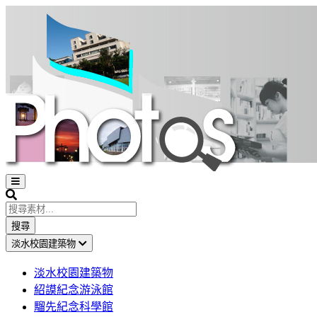
Open
sidebar
Search
搜尋
淡水校園建築物
淡水校園建築物
紹謨紀念游泳館
騮先紀念科學館