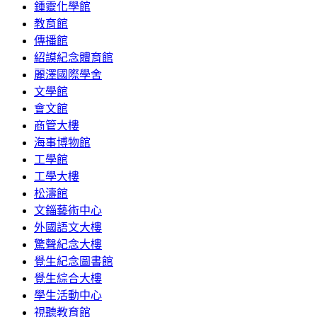
鍾靈化學館
教育館
傳播館
紹謨紀念體育館
麗澤國際學舍
文學館
會文館
商管大樓
海事博物館
工學館
工學大樓
松濤館
文錙藝術中心
外國語文大樓
驚聲紀念大樓
覺生紀念圖書館
覺生綜合大樓
學生活動中心
視聽教育館