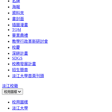
名牌
海報
資料夾
書封面
插圖漫畫
TQM
畢業典禮
教學行政革新研討會
校慶
深耕計畫
SDGS
校務發展計畫
招生簡章
淡江大學首頁刊頭
淡江校徽
校用圖樣
校用圖樣
淡江大學