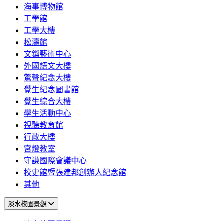
海事博物館
工學館
工學大樓
松濤館
文錙藝術中心
外國語文大樓
驚聲紀念大樓
覺生紀念圖書館
覺生綜合大樓
學生活動中心
視聽教育館
行政大樓
宮燈教室
守謙國際會議中心
校史館暨張建邦創辦人紀念館
其他
淡水校園景觀