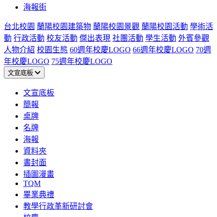
海報街
台北校園
蘭陽校園建築物
蘭陽校園景觀
蘭陽校園活動
學術活
動
行政活動
校友活動
傑出表現
社團活動
學生活動
外賓參觀
人物介紹
校園生態
60週年校慶LOGO
66週年校慶LOGO
70週
年校慶LOGO
75週年校慶LOGO
文宣底板
文宣底板
簡報
桌牌
名牌
海報
資料夾
書封面
插圖漫畫
TQM
畢業典禮
教學行政革新研討會