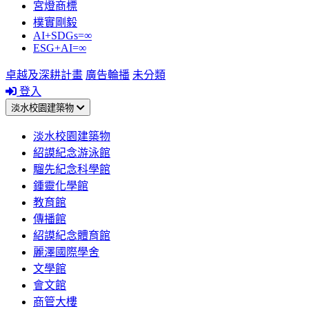
宮燈商標
樸實剛毅
AI+SDGs=∞
ESG+AI=∞
卓越及深耕計畫
廣告輪播
未分類
登入
淡水校園建築物
淡水校園建築物
紹謨紀念游泳館
騮先紀念科學館
鍾靈化學館
教育館
傳播館
紹謨紀念體育館
麗澤國際學舍
文學館
會文館
商管大樓