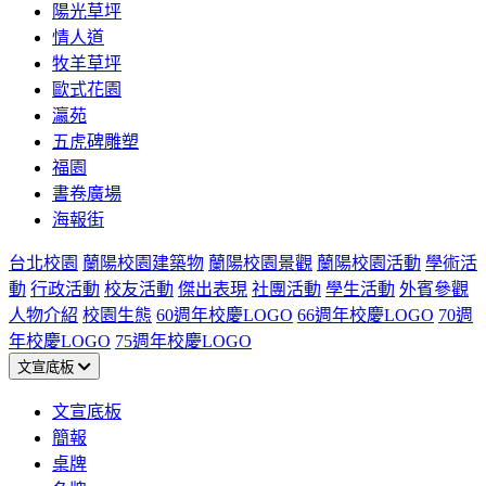
陽光草坪
情人道
牧羊草坪
歐式花園
瀛苑
五虎碑雕塑
福園
書卷廣場
海報街
台北校園
蘭陽校園建築物
蘭陽校園景觀
蘭陽校園活動
學術活
動
行政活動
校友活動
傑出表現
社團活動
學生活動
外賓參觀
人物介紹
校園生態
60週年校慶LOGO
66週年校慶LOGO
70週
年校慶LOGO
75週年校慶LOGO
文宣底板
文宣底板
簡報
桌牌