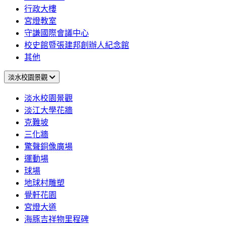
行政大樓
宮燈教室
守謙國際會議中心
校史館暨張建邦創辦人紀念館
其他
淡水校園景觀
淡水校園景觀
淡江大學花牆
克難坡
三化牆
驚聲銅像廣場
運動場
球場
地球村雕塑
覺軒花園
宮燈大道
海豚吉祥物里程碑