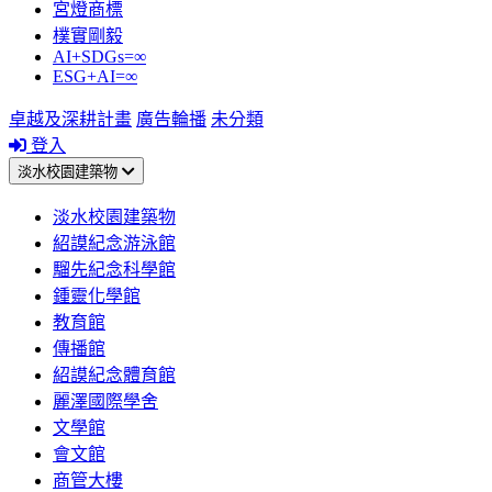
宮燈商標
樸實剛毅
AI+SDGs=∞
ESG+AI=∞
卓越及深耕計畫
廣告輪播
未分類
登入
淡水校園建築物
淡水校園建築物
紹謨紀念游泳館
騮先紀念科學館
鍾靈化學館
教育館
傳播館
紹謨紀念體育館
麗澤國際學舍
文學館
會文館
商管大樓