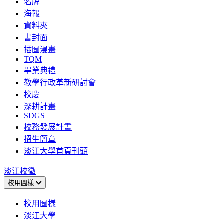
名牌
海報
資料夾
書封面
插圖漫畫
TQM
畢業典禮
教學行政革新研討會
校慶
深耕計畫
SDGS
校務發展計畫
招生簡章
淡江大學首頁刊頭
淡江校徽
校用圖樣
校用圖樣
淡江大學