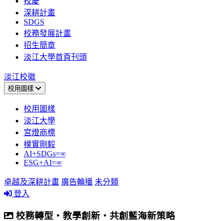
校慶
深耕計畫
SDGS
校務發展計畫
招生簡章
淡江大學首頁刊頭
淡江校徽
校用圖樣
校用圖樣
淡江大學
宮燈商標
樸實剛毅
AI+SDGs=∞
ESG+AI=∞
卓越及深耕計畫
廣告輪播
未分類
登入
校務轉型‧教學創新‧共創藍海新策略