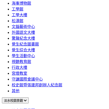
海事博物館
工學館
工學大樓
松濤館
文錙藝術中心
外國語文大樓
驚聲紀念大樓
覺生紀念圖書館
覺生綜合大樓
學生活動中心
視聽教育館
行政大樓
宮燈教室
守謙國際會議中心
校史館暨張建邦創辦人紀念館
其他
淡水校園景觀