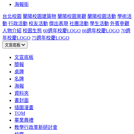
海報街
台北校園
蘭陽校園建築物
蘭陽校園景觀
蘭陽校園活動
學術活
動
行政活動
校友活動
傑出表現
社團活動
學生活動
外賓參觀
人物介紹
校園生態
60週年校慶LOGO
66週年校慶LOGO
70週
年校慶LOGO
75週年校慶LOGO
文宣底板
文宣底板
簡報
桌牌
名牌
海報
資料夾
書封面
插圖漫畫
TQM
畢業典禮
教學行政革新研討會