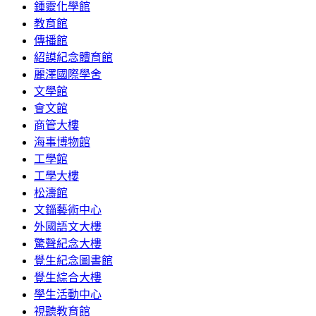
鍾靈化學館
教育館
傳播館
紹謨紀念體育館
麗澤國際學舍
文學館
會文館
商管大樓
海事博物館
工學館
工學大樓
松濤館
文錙藝術中心
外國語文大樓
驚聲紀念大樓
覺生紀念圖書館
覺生綜合大樓
學生活動中心
視聽教育館