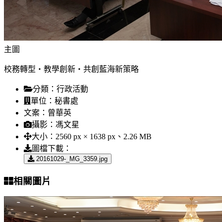
主圖
校務轉型‧教學創新‧共創藍海新策略
分類：
行政活動
單位：
秘書處
文案：
曾華英
攝影：
馮文星
大小：
2560 px × 1638 px、2.26 MB
圖檔下載：
20161029-_MG_3359.jpg
相關圖片