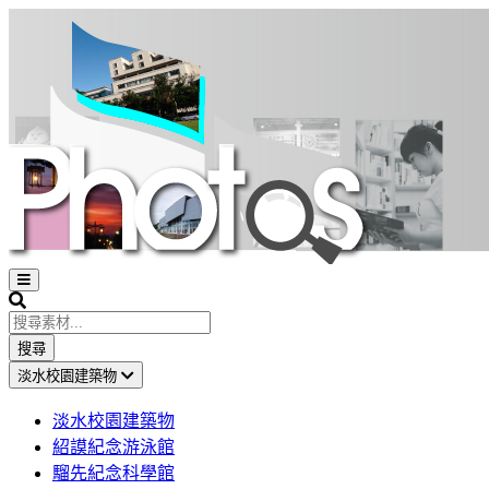
Open
sidebar
Search
搜尋
淡水校園建築物
淡水校園建築物
紹謨紀念游泳館
騮先紀念科學館