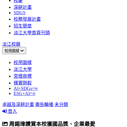
校慶
深耕計畫
SDGS
校務發展計畫
招生簡章
淡江大學首頁刊頭
淡江校徽
校用圖樣
校用圖樣
淡江大學
宮燈商標
樸實剛毅
AI+SDGs=∞
ESG+AI=∞
卓越及深耕計畫
廣告輪播
未分類
登入
周錫瑋讚賞本校獲國品獎、企業最愛