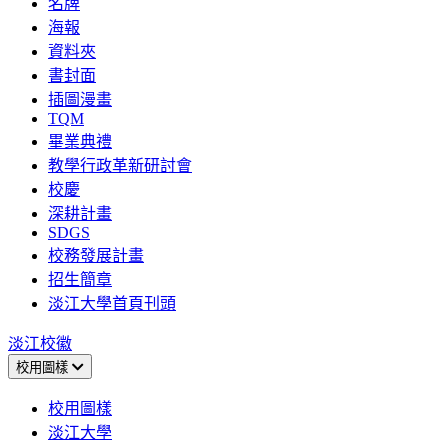
名牌
海報
資料夾
書封面
插圖漫畫
TQM
畢業典禮
教學行政革新研討會
校慶
深耕計畫
SDGS
校務發展計畫
招生簡章
淡江大學首頁刊頭
淡江校徽
校用圖樣
校用圖樣
淡江大學