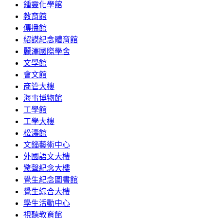
鍾靈化學館
教育館
傳播館
紹謨紀念體育館
麗澤國際學舍
文學館
會文館
商管大樓
海事博物館
工學館
工學大樓
松濤館
文錙藝術中心
外國語文大樓
驚聲紀念大樓
覺生紀念圖書館
覺生綜合大樓
學生活動中心
視聽教育館