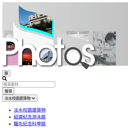
Open
sidebar
Search
搜尋
淡水校園建築物
淡水校園建築物
紹謨紀念游泳館
騮先紀念科學館