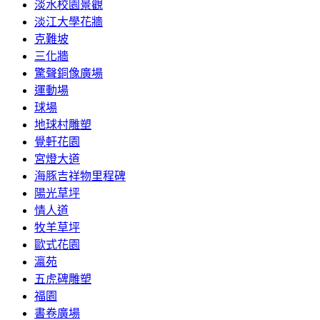
淡水校園景觀
淡江大學花牆
克難坡
三化牆
驚聲銅像廣場
運動場
球場
地球村雕塑
覺軒花園
宮燈大道
海豚吉祥物里程碑
陽光草坪
情人道
牧羊草坪
歐式花園
瀛苑
五虎碑雕塑
福園
書卷廣場