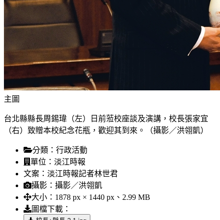
主圖
台北縣縣長周錫瑋（左）日前蒞校座談及演講，校長張家宜
（右）致贈本校紀念花瓶，歡迎其到來。（攝影／洪翎凱）
分類：
行政活動
單位：
淡江時報
文案：
淡江時報記者林世君
攝影：
攝影／洪翎凱
大小：
1878 px × 1440 px、2.99 MB
圖檔下載：