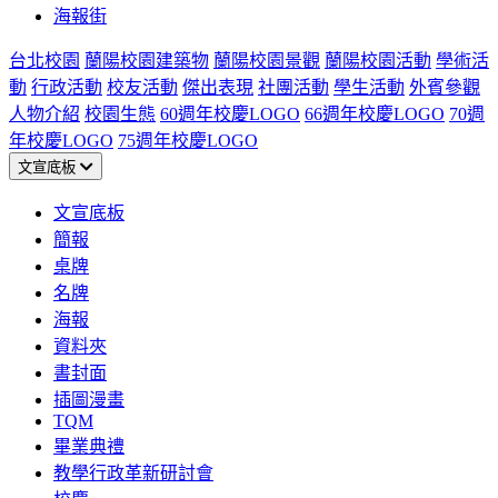
海報街
台北校園
蘭陽校園建築物
蘭陽校園景觀
蘭陽校園活動
學術活
動
行政活動
校友活動
傑出表現
社團活動
學生活動
外賓參觀
人物介紹
校園生態
60週年校慶LOGO
66週年校慶LOGO
70週
年校慶LOGO
75週年校慶LOGO
文宣底板
文宣底板
簡報
桌牌
名牌
海報
資料夾
書封面
插圖漫畫
TQM
畢業典禮
教學行政革新研討會