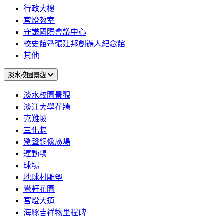
行政大樓
宮燈教室
守謙國際會議中心
校史館暨張建邦創辦人紀念館
其他
淡水校園景觀
淡水校園景觀
淡江大學花牆
克難坡
三化牆
驚聲銅像廣場
運動場
球場
地球村雕塑
覺軒花園
宮燈大道
海豚吉祥物里程碑