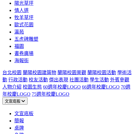
陽光草坪
情人道
牧羊草坪
歐式花園
瀛苑
五虎碑雕塑
福園
書卷廣場
海報街
台北校園
蘭陽校園建築物
蘭陽校園景觀
蘭陽校園活動
學術活
動
行政活動
校友活動
傑出表現
社團活動
學生活動
外賓參觀
人物介紹
校園生態
60週年校慶LOGO
66週年校慶LOGO
70週
年校慶LOGO
75週年校慶LOGO
文宣底板
文宣底板
簡報
桌牌