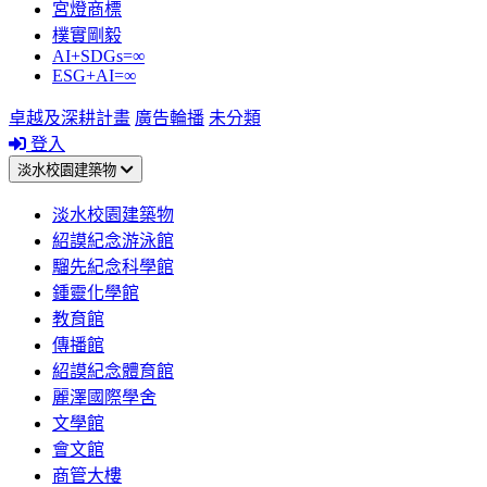
宮燈商標
樸實剛毅
AI+SDGs=∞
ESG+AI=∞
卓越及深耕計畫
廣告輪播
未分類
登入
淡水校園建築物
淡水校園建築物
紹謨紀念游泳館
騮先紀念科學館
鍾靈化學館
教育館
傳播館
紹謨紀念體育館
麗澤國際學舍
文學館
會文館
商管大樓