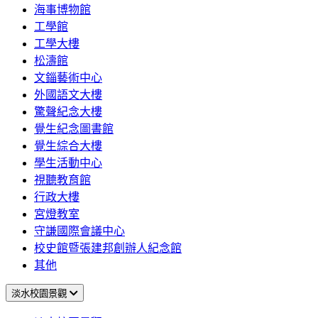
海事博物館
工學館
工學大樓
松濤館
文錙藝術中心
外國語文大樓
驚聲紀念大樓
覺生紀念圖書館
覺生綜合大樓
學生活動中心
視聽教育館
行政大樓
宮燈教室
守謙國際會議中心
校史館暨張建邦創辦人紀念館
其他
淡水校園景觀