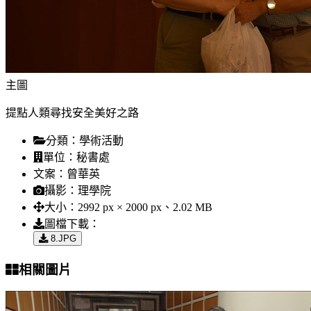
主圖
提點人類尋找安全美好之路
分類：
學術活動
單位：
秘書處
文案：
曾華英
攝影：
理學院
大小：
2992 px × 2000 px、2.02 MB
圖檔下載：
8.JPG
相關圖片