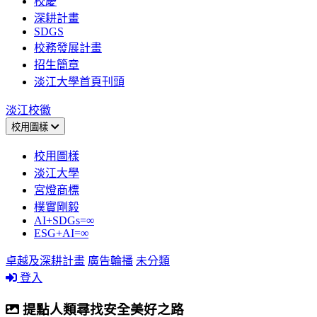
校慶
深耕計畫
SDGS
校務發展計畫
招生簡章
淡江大學首頁刊頭
淡江校徽
校用圖樣
校用圖樣
淡江大學
宮燈商標
樸實剛毅
AI+SDGs=∞
ESG+AI=∞
卓越及深耕計畫
廣告輪播
未分類
登入
提點人類尋找安全美好之路