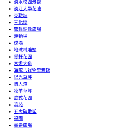
淡水校園景觀
淡江大學花牆
克難坡
三化牆
驚聲銅像廣場
運動場
球場
地球村雕塑
覺軒花園
宮燈大道
海豚吉祥物里程碑
陽光草坪
情人道
牧羊草坪
歐式花園
瀛苑
五虎碑雕塑
福園
書卷廣場