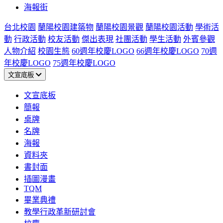
海報街
台北校園
蘭陽校園建築物
蘭陽校園景觀
蘭陽校園活動
學術活
動
行政活動
校友活動
傑出表現
社團活動
學生活動
外賓參觀
人物介紹
校園生態
60週年校慶LOGO
66週年校慶LOGO
70週
年校慶LOGO
75週年校慶LOGO
文宣底板
文宣底板
簡報
桌牌
名牌
海報
資料夾
書封面
插圖漫畫
TQM
畢業典禮
教學行政革新研討會