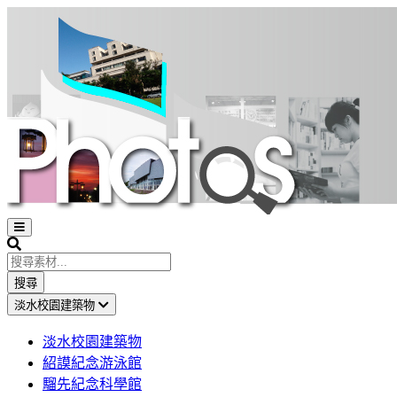
Open
sidebar
Search
搜尋
淡水校園建築物
淡水校園建築物
紹謨紀念游泳館
騮先紀念科學館