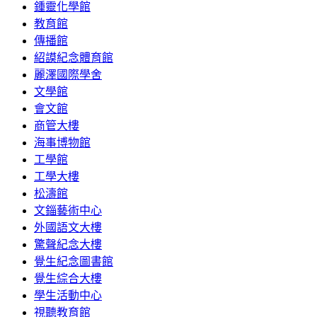
鍾靈化學館
教育館
傳播館
紹謨紀念體育館
麗澤國際學舍
文學館
會文館
商管大樓
海事博物館
工學館
工學大樓
松濤館
文錙藝術中心
外國語文大樓
驚聲紀念大樓
覺生紀念圖書館
覺生綜合大樓
學生活動中心
視聽教育館