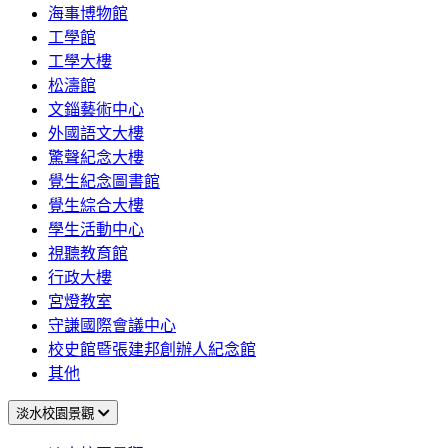
海事博物館
工學館
工學大樓
松濤館
文錙藝術中心
外國語文大樓
驚聲紀念大樓
覺生紀念圖書館
覺生綜合大樓
學生活動中心
視聽教育館
行政大樓
宮燈教室
守謙國際會議中心
校史館暨張建邦創辦人紀念館
其他
淡水校園景觀