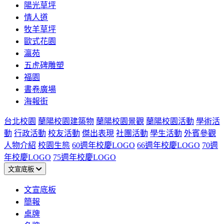
陽光草坪
情人道
牧羊草坪
歐式花園
瀛苑
五虎碑雕塑
福園
書卷廣場
海報街
台北校園
蘭陽校園建築物
蘭陽校園景觀
蘭陽校園活動
學術活
動
行政活動
校友活動
傑出表現
社團活動
學生活動
外賓參觀
人物介紹
校園生態
60週年校慶LOGO
66週年校慶LOGO
70週
年校慶LOGO
75週年校慶LOGO
文宣底板
文宣底板
簡報
桌牌