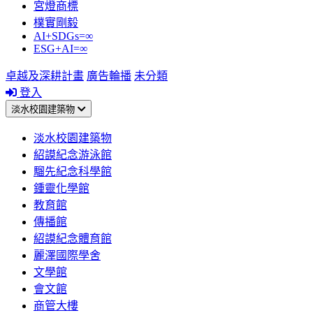
宮燈商標
樸實剛毅
AI+SDGs=∞
ESG+AI=∞
卓越及深耕計畫
廣告輪播
未分類
登入
淡水校園建築物
淡水校園建築物
紹謨紀念游泳館
騮先紀念科學館
鍾靈化學館
教育館
傳播館
紹謨紀念體育館
麗澤國際學舍
文學館
會文館
商管大樓