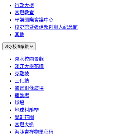
行政大樓
宮燈教室
守謙國際會議中心
校史館暨張建邦創辦人紀念館
其他
淡水校園景觀
淡水校園景觀
淡江大學花牆
克難坡
三化牆
驚聲銅像廣場
運動場
球場
地球村雕塑
覺軒花園
宮燈大道
海豚吉祥物里程碑