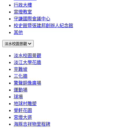
行政大樓
宮燈教室
守謙國際會議中心
校史館暨張建邦創辦人紀念館
其他
淡水校園景觀
淡水校園景觀
淡江大學花牆
克難坡
三化牆
驚聲銅像廣場
運動場
球場
地球村雕塑
覺軒花園
宮燈大道
海豚吉祥物里程碑