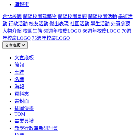
海報街
台北校園
蘭陽校園建築物
蘭陽校園景觀
蘭陽校園活動
學術活
動
行政活動
校友活動
傑出表現
社團活動
學生活動
外賓參觀
人物介紹
校園生態
60週年校慶LOGO
66週年校慶LOGO
70週
年校慶LOGO
75週年校慶LOGO
文宣底板
文宣底板
簡報
桌牌
名牌
海報
資料夾
書封面
插圖漫畫
TQM
畢業典禮
教學行政革新研討會