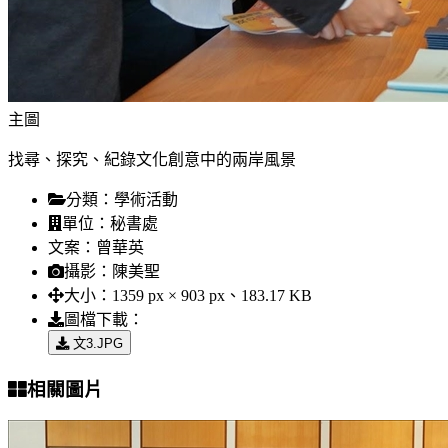
主圖
找尋、探究、紀錄文化創意中的兩岸風景
分類：
學術活動
單位：
秘書處
文案：
曾華英
攝影：
陳美聖
大小：
1359 px × 903 px、183.17 KB
圖檔下載：
文3.JPG
相關圖片