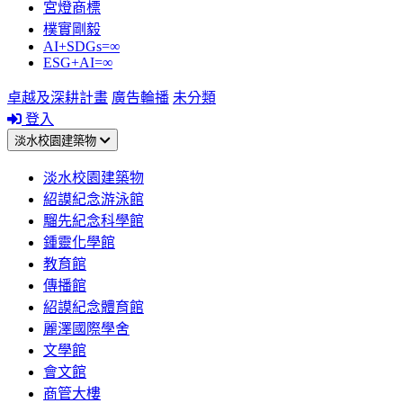
宮燈商標
樸實剛毅
AI+SDGs=∞
ESG+AI=∞
卓越及深耕計畫
廣告輪播
未分類
登入
淡水校園建築物
淡水校園建築物
紹謨紀念游泳館
騮先紀念科學館
鍾靈化學館
教育館
傳播館
紹謨紀念體育館
麗澤國際學舍
文學館
會文館
商管大樓