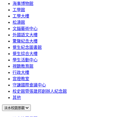
海事博物館
工學館
工學大樓
松濤館
文錙藝術中心
外國語文大樓
驚聲紀念大樓
覺生紀念圖書館
覺生綜合大樓
學生活動中心
視聽教育館
行政大樓
宮燈教室
守謙國際會議中心
校史館暨張建邦創辦人紀念館
其他
淡水校園景觀