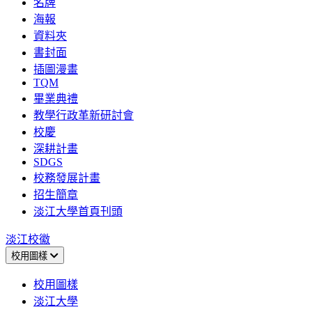
名牌
海報
資料夾
書封面
插圖漫畫
TQM
畢業典禮
教學行政革新研討會
校慶
深耕計畫
SDGS
校務發展計畫
招生簡章
淡江大學首頁刊頭
淡江校徽
校用圖樣
校用圖樣
淡江大學