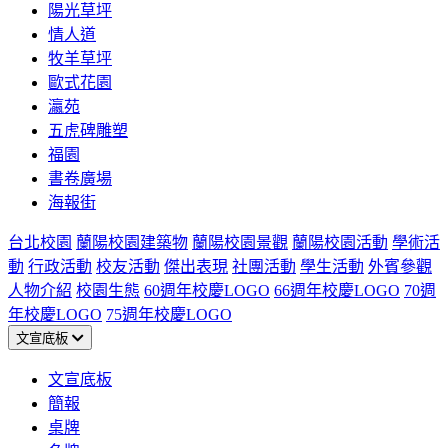
陽光草坪
情人道
牧羊草坪
歐式花園
瀛苑
五虎碑雕塑
福園
書卷廣場
海報街
台北校園
蘭陽校園建築物
蘭陽校園景觀
蘭陽校園活動
學術活
動
行政活動
校友活動
傑出表現
社團活動
學生活動
外賓參觀
人物介紹
校園生態
60週年校慶LOGO
66週年校慶LOGO
70週
年校慶LOGO
75週年校慶LOGO
文宣底板
文宣底板
簡報
桌牌