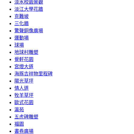
淡水校園景觀
淡江大學花牆
克難坡
三化牆
驚聲銅像廣場
運動場
球場
地球村雕塑
覺軒花園
宮燈大道
海豚吉祥物里程碑
陽光草坪
情人道
牧羊草坪
歐式花園
瀛苑
五虎碑雕塑
福園
書卷廣場