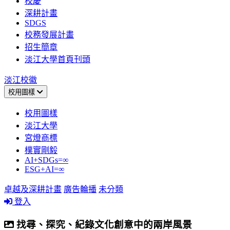
校慶
深耕計畫
SDGS
校務發展計畫
招生簡章
淡江大學首頁刊頭
淡江校徽
校用圖樣
校用圖樣
淡江大學
宮燈商標
樸實剛毅
AI+SDGs=∞
ESG+AI=∞
卓越及深耕計畫
廣告輪播
未分類
登入
找尋、探究、紀錄文化創意中的兩岸風景