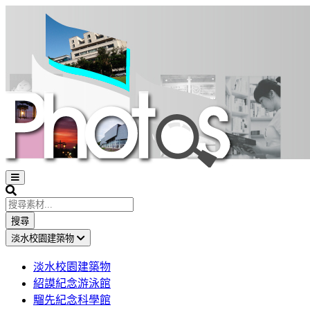
Open
sidebar
Search
搜尋
淡水校園建築物
淡水校園建築物
紹謨紀念游泳館
騮先紀念科學館