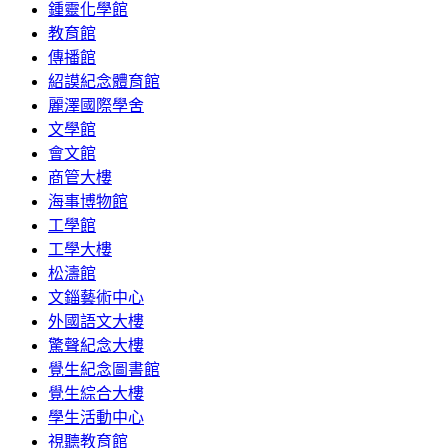
鍾靈化學館
教育館
傳播館
紹謨紀念體育館
麗澤國際學舍
文學館
會文館
商管大樓
海事博物館
工學館
工學大樓
松濤館
文錙藝術中心
外國語文大樓
驚聲紀念大樓
覺生紀念圖書館
覺生綜合大樓
學生活動中心
視聽教育館