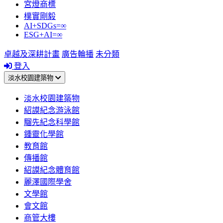
宮燈商標
樸實剛毅
AI+SDGs=∞
ESG+AI=∞
卓越及深耕計畫
廣告輪播
未分類
登入
淡水校園建築物
淡水校園建築物
紹謨紀念游泳館
騮先紀念科學館
鍾靈化學館
教育館
傳播館
紹謨紀念體育館
麗澤國際學舍
文學館
會文館
商管大樓