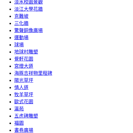
淡水校園景觀
淡江大學花牆
克難坡
三化牆
驚聲銅像廣場
運動場
球場
地球村雕塑
覺軒花園
宮燈大道
海豚吉祥物里程碑
陽光草坪
情人道
牧羊草坪
歐式花園
瀛苑
五虎碑雕塑
福園
書卷廣場