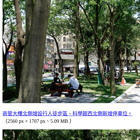
商管大樓北側增設行人徒步區、科學館西北側新增停車位。
（2560 px × 1707 px、5.09 MB ）