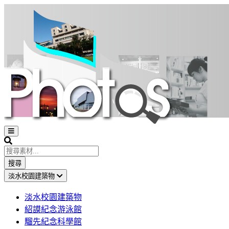
Open
sidebar
Search
搜尋
淡水校園建築物
淡水校園建築物
紹謨紀念游泳館
騮先紀念科學館