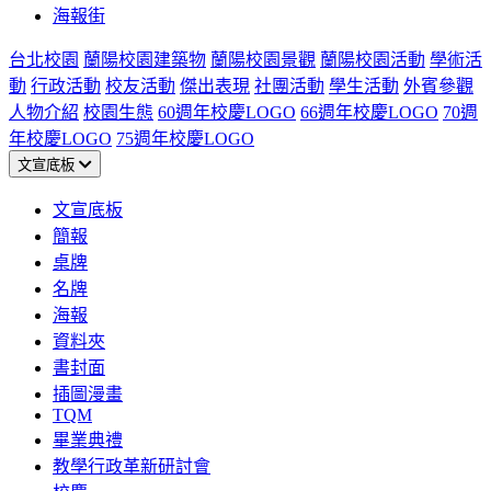
海報街
台北校園
蘭陽校園建築物
蘭陽校園景觀
蘭陽校園活動
學術活
動
行政活動
校友活動
傑出表現
社團活動
學生活動
外賓參觀
人物介紹
校園生態
60週年校慶LOGO
66週年校慶LOGO
70週
年校慶LOGO
75週年校慶LOGO
文宣底板
文宣底板
簡報
桌牌
名牌
海報
資料夾
書封面
插圖漫畫
TQM
畢業典禮
教學行政革新研討會