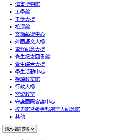
海事博物館
工學館
工學大樓
松濤館
文錙藝術中心
外國語文大樓
驚聲紀念大樓
覺生紀念圖書館
覺生綜合大樓
學生活動中心
視聽教育館
行政大樓
宮燈教室
守謙國際會議中心
校史館暨張建邦創辦人紀念館
其他
淡水校園景觀