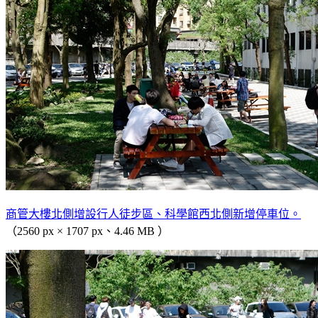
商管大樓北側增設行人徒步區、科學館西北側新增停車位。
（2560 px × 1707 px、4.46 MB ）