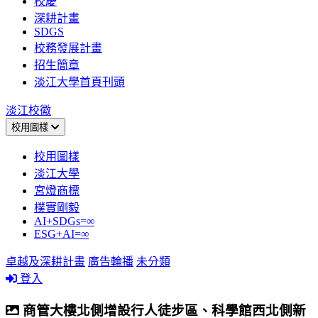
校慶
深耕計畫
SDGS
校務發展計畫
招生簡章
淡江大學首頁刊頭
淡江校徽
校用圖樣
校用圖樣
淡江大學
宮燈商標
樸實剛毅
AI+SDGs=∞
ESG+AI=∞
卓越及深耕計畫
廣告輪播
未分類
登入
商管大樓北側增設行人徒步區、科學館西北側新