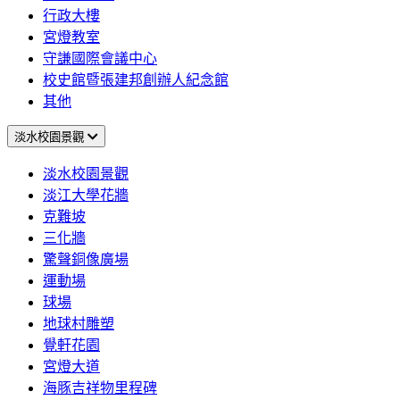
行政大樓
宮燈教室
守謙國際會議中心
校史館暨張建邦創辦人紀念館
其他
淡水校園景觀
淡水校園景觀
淡江大學花牆
克難坡
三化牆
驚聲銅像廣場
運動場
球場
地球村雕塑
覺軒花園
宮燈大道
海豚吉祥物里程碑