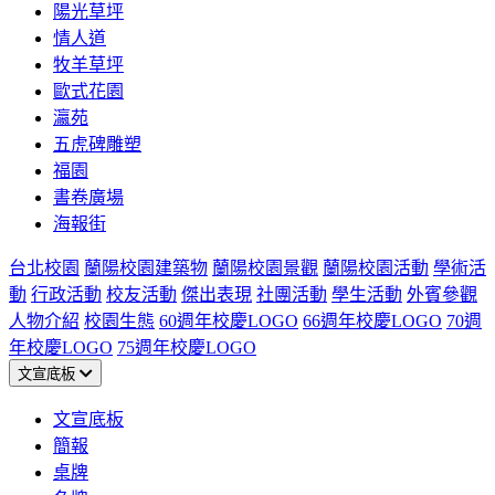
陽光草坪
情人道
牧羊草坪
歐式花園
瀛苑
五虎碑雕塑
福園
書卷廣場
海報街
台北校園
蘭陽校園建築物
蘭陽校園景觀
蘭陽校園活動
學術活
動
行政活動
校友活動
傑出表現
社團活動
學生活動
外賓參觀
人物介紹
校園生態
60週年校慶LOGO
66週年校慶LOGO
70週
年校慶LOGO
75週年校慶LOGO
文宣底板
文宣底板
簡報
桌牌