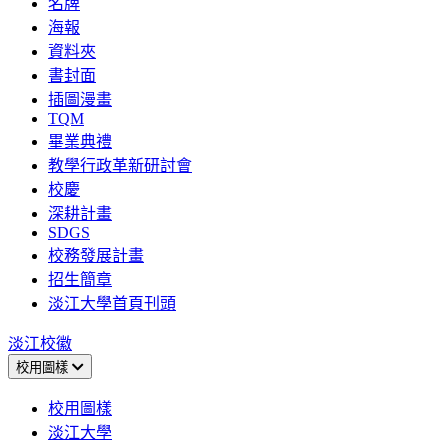
名牌
海報
資料夾
書封面
插圖漫畫
TQM
畢業典禮
教學行政革新研討會
校慶
深耕計畫
SDGS
校務發展計畫
招生簡章
淡江大學首頁刊頭
淡江校徽
校用圖樣
校用圖樣
淡江大學