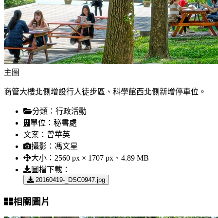
主圖
商管大樓北側增設行人徒步區、科學館西北側新增停車位。
分類：
行政活動
單位：
秘書處
文案：
曾華英
攝影：
馮文星
大小：
2560 px × 1707 px、4.89 MB
圖檔下載：
20160419-_DSC0947.jpg
相關圖片