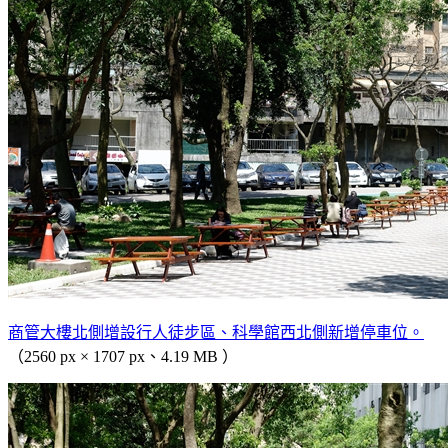
商管大樓北側增設行人徒步區、科學館西北側新增停車位。
（2560 px × 1707 px、4.19 MB ）