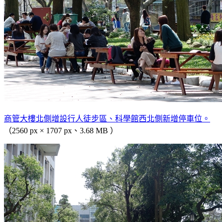
商管大樓北側增設行人徒步區、科學館西北側新增停車位。
（2560 px × 1707 px、3.68 MB ）