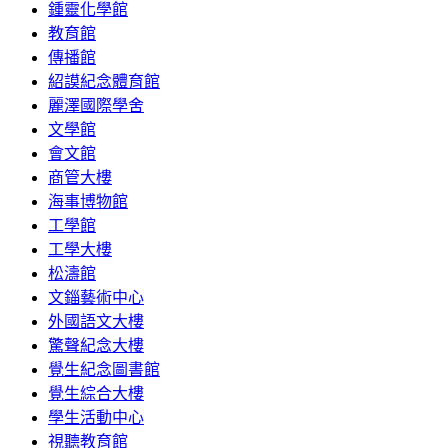
鍾靈化學館
教育館
傳播館
紹謨紀念體育館
麗澤國際學舍
文學館
會文館
商管大樓
海事博物館
工學館
工學大樓
松濤館
文錙藝術中心
外國語文大樓
驚聲紀念大樓
覺生紀念圖書館
覺生綜合大樓
學生活動中心
視聽教育館