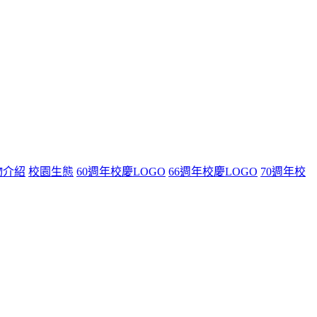
物介紹
校園生態
60週年校慶LOGO
66週年校慶LOGO
70週年校