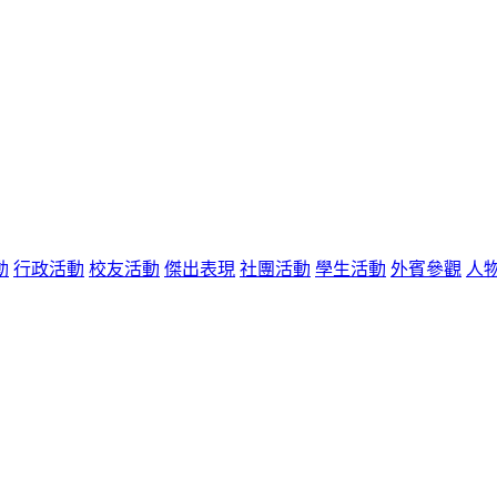
動
行政活動
校友活動
傑出表現
社團活動
學生活動
外賓參觀
人