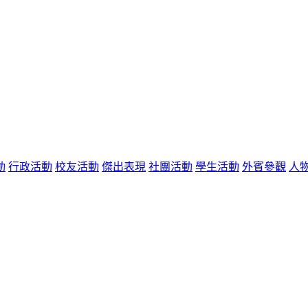
動
行政活動
校友活動
傑出表現
社團活動
學生活動
外賓參觀
人