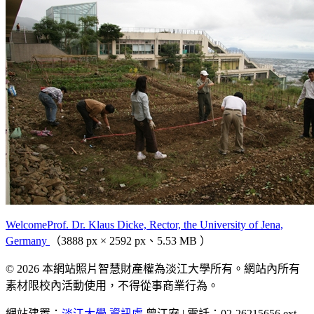
WelcomeProf. Dr. Klaus Dicke, Rector, the University of Jena,
Germany
（3888 px × 2592 px、5.53 MB ）
© 2026 本網站照片智慧財產權為淡江大學所有。網站內所有
素材限校內活動使用，不得從事商業行為。
網站建置：
淡江大學
資訊處
曾江安 | 電話：02-26215656 ext