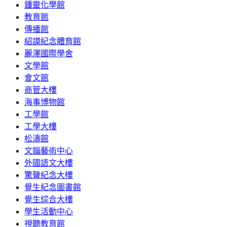
鍾靈化學館
教育館
傳播館
紹謨紀念體育館
麗澤國際學舍
文學館
會文館
商管大樓
海事博物館
工學館
工學大樓
松濤館
文錙藝術中心
外國語文大樓
驚聲紀念大樓
覺生紀念圖書館
覺生綜合大樓
學生活動中心
視聽教育館