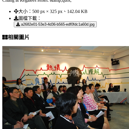
Chang at Regalees Hotel. &amp;quot;
大小：
500 px × 325 px、142.04 KB
圖檔下載：
a2682e01-53e3-4d36-b565-edf0fdc1a60d.jpg
相關圖片