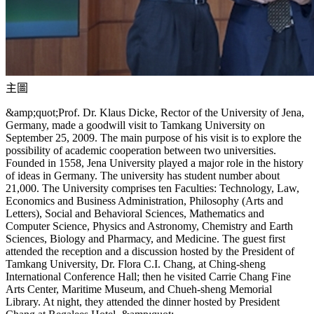
主圖
&amp;quot;Prof. Dr. Klaus Dicke, Rector of the University of Jena,
Germany, made a goodwill visit to Tamkang University on
September 25, 2009. The main purpose of his visit is to explore the
possibility of academic cooperation between two universities.
Founded in 1558, Jena University played a major role in the history
of ideas in Germany. The university has student number about
21,000. The University comprises ten Faculties: Technology, Law,
Economics and Business Administration, Philosophy (Arts and
Letters), Social and Behavioral Sciences, Mathematics and
Computer Science, Physics and Astronomy, Chemistry and Earth
Sciences, Biology and Pharmacy, and Medicine. The guest first
attended the reception and a discussion hosted by the President of
Tamkang University, Dr. Flora C.I. Chang, at Ching-sheng
International Conference Hall; then he visited Carrie Chang Fine
Arts Center, Maritime Museum, and Chueh-sheng Memorial
Library. At night, they attended the dinner hosted by President