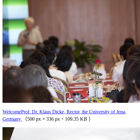
WelcomeProf. Dr. Klaus Dicke, Rector, the University of Jena,
Germany
（500 px × 336 px、109.35 KB ）