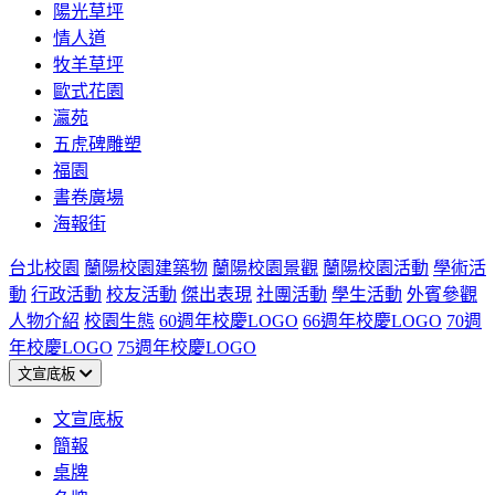
陽光草坪
情人道
牧羊草坪
歐式花園
瀛苑
五虎碑雕塑
福園
書卷廣場
海報街
台北校園
蘭陽校園建築物
蘭陽校園景觀
蘭陽校園活動
學術活
動
行政活動
校友活動
傑出表現
社團活動
學生活動
外賓參觀
人物介紹
校園生態
60週年校慶LOGO
66週年校慶LOGO
70週
年校慶LOGO
75週年校慶LOGO
文宣底板
文宣底板
簡報
桌牌