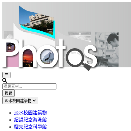
Open
sidebar
Search
搜尋
淡水校園建築物
淡水校園建築物
紹謨紀念游泳館
騮先紀念科學館