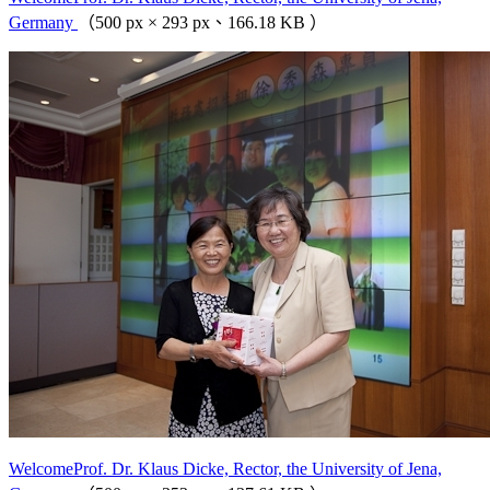
Germany
（500 px × 293 px、166.18 KB ）
WelcomeProf. Dr. Klaus Dicke, Rector, the University of Jena,