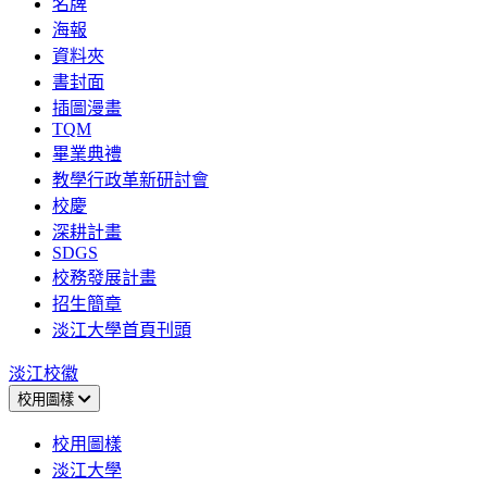
名牌
海報
資料夾
書封面
插圖漫畫
TQM
畢業典禮
教學行政革新研討會
校慶
深耕計畫
SDGS
校務發展計畫
招生簡章
淡江大學首頁刊頭
淡江校徽
校用圖樣
校用圖樣
淡江大學