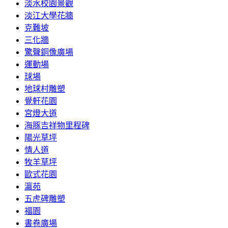
淡水校園景觀
淡江大學花牆
克難坡
三化牆
驚聲銅像廣場
運動場
球場
地球村雕塑
覺軒花園
宮燈大道
海豚吉祥物里程碑
陽光草坪
情人道
牧羊草坪
歐式花園
瀛苑
五虎碑雕塑
福園
書卷廣場