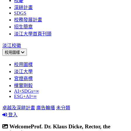
校慶
深耕計畫
SDGS
校務發展計畫
招生簡章
淡江大學首頁刊頭
淡江校徽
校用圖樣
校用圖樣
淡江大學
宮燈商標
樸實剛毅
AI+SDGs=∞
ESG+AI=∞
卓越及深耕計畫
廣告輪播
未分類
登入
WelcomeProf. Dr. Klaus Dicke, Rector, the