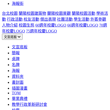
海報街
台北校園
蘭陽校園建築物
蘭陽校園景觀
蘭陽校園活動
學術活
動
行政活動
校友活動
傑出表現
社團活動
學生活動
外賓參觀
人物介紹
校園生態
60週年校慶LOGO
66週年校慶LOGO
70週
年校慶LOGO
75週年校慶LOGO
文宣底板
文宣底板
簡報
桌牌
名牌
海報
資料夾
書封面
插圖漫畫
TQM
畢業典禮
教學行政革新研討會