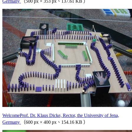
Germany
（500 px × 353 px、137.61 KB ）
WelcomeProf. Dr. Klaus Dicke, Rector, the University of Jena,
Germany
（600 px × 400 px、154.16 KB ）