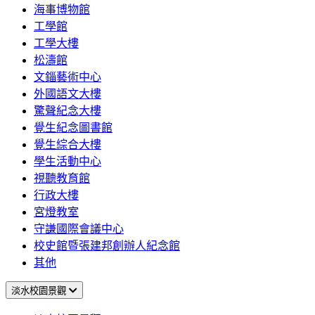
海事博物館
工學館
工學大樓
松濤館
文錙藝術中心
外國語文大樓
驚聲紀念大樓
覺生紀念圖書館
覺生綜合大樓
學生活動中心
視聽教育館
行政大樓
宮燈教室
守謙國際會議中心
校史館暨張建邦創辦人紀念館
其他
淡水校園景觀