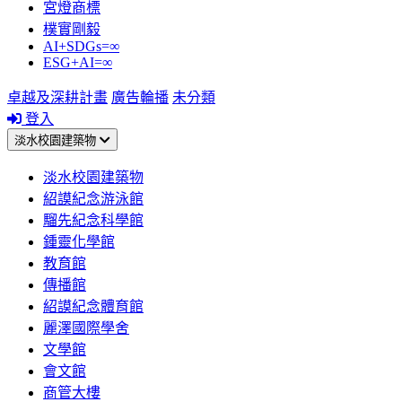
宮燈商標
樸實剛毅
AI+SDGs=∞
ESG+AI=∞
卓越及深耕計畫
廣告輪播
未分類
登入
淡水校園建築物
淡水校園建築物
紹謨紀念游泳館
騮先紀念科學館
鍾靈化學館
教育館
傳播館
紹謨紀念體育館
麗澤國際學舍
文學館
會文館
商管大樓