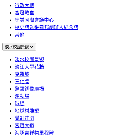
行政大樓
宮燈教室
守謙國際會議中心
校史館暨張建邦創辦人紀念館
其他
淡水校園景觀
淡水校園景觀
淡江大學花牆
克難坡
三化牆
驚聲銅像廣場
運動場
球場
地球村雕塑
覺軒花園
宮燈大道
海豚吉祥物里程碑