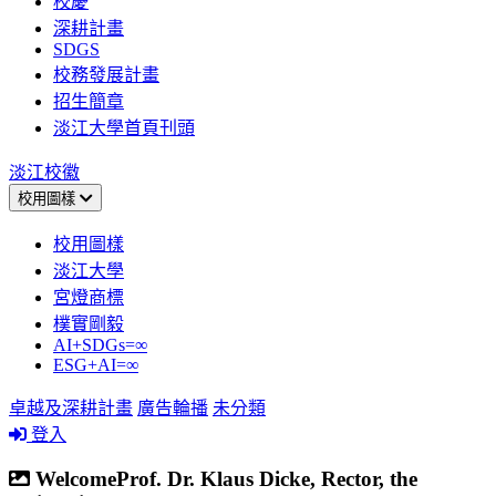
校慶
深耕計畫
SDGS
校務發展計畫
招生簡章
淡江大學首頁刊頭
淡江校徽
校用圖樣
校用圖樣
淡江大學
宮燈商標
樸實剛毅
AI+SDGs=∞
ESG+AI=∞
卓越及深耕計畫
廣告輪播
未分類
登入
WelcomeProf. Dr. Klaus Dicke, Rector, the