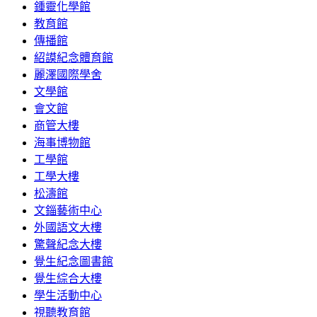
鍾靈化學館
教育館
傳播館
紹謨紀念體育館
麗澤國際學舍
文學館
會文館
商管大樓
海事博物館
工學館
工學大樓
松濤館
文錙藝術中心
外國語文大樓
驚聲紀念大樓
覺生紀念圖書館
覺生綜合大樓
學生活動中心
視聽教育館