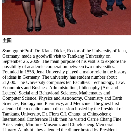
主圖
&amp;quot;Prof. Dr. Klaus Dicke, Rector of the University of Jena,
Germany, made a goodwill visit to Tamkang University on
September 25, 2009. The main purpose of his visit is to explore the
possibility of academic cooperation between two universities.
Founded in 1558, Jena University played a major role in the history
of ideas in Germany. The university has student number about
21,000. The University comprises ten Faculties: Technology, Law,
Economics and Business Administration, Philosophy (Arts and
Letters), Social and Behavioral Sciences, Mathematics and
Computer Science, Physics and Astronomy, Chemistry and Earth
Sciences, Biology and Pharmacy, and Medicine. The guest first
attended the reception and a discussion hosted by the President of
Tamkang University, Dr. Flora C.I. Chang, at Ching-sheng
International Conference Hall; then he visited Carrie Chang Fine
Arts Center, Maritime Museum, and Chueh-sheng Memorial
Library. At night, they attended the dinner hosted by President