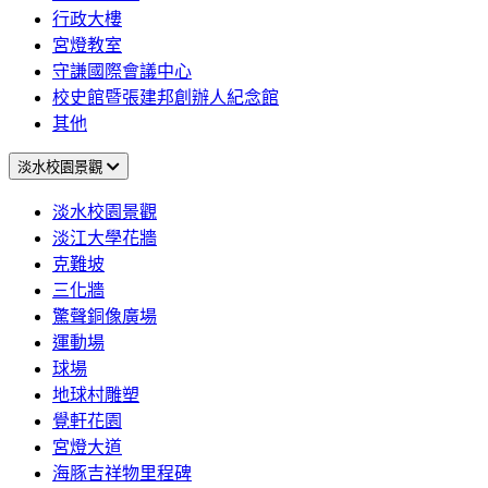
行政大樓
宮燈教室
守謙國際會議中心
校史館暨張建邦創辦人紀念館
其他
淡水校園景觀
淡水校園景觀
淡江大學花牆
克難坡
三化牆
驚聲銅像廣場
運動場
球場
地球村雕塑
覺軒花園
宮燈大道
海豚吉祥物里程碑