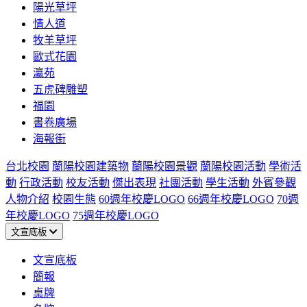
陽光草坪
情人道
牧羊草坪
歐式花園
瀛苑
五虎碑雕塑
福園
書卷廣場
海報街
台北校園
蘭陽校園建築物
蘭陽校園景觀
蘭陽校園活動
學術活
動
行政活動
校友活動
傑出表現
社團活動
學生活動
外賓參觀
人物介紹
校園生態
60週年校慶LOGO
66週年校慶LOGO
70週
年校慶LOGO
75週年校慶LOGO
文宣底板
文宣底板
簡報
桌牌