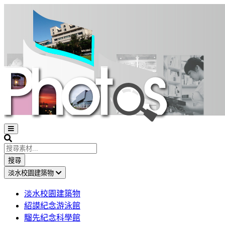
Open
sidebar
Search
搜尋
淡水校園建築物
淡水校園建築物
紹謨紀念游泳館
騮先紀念科學館