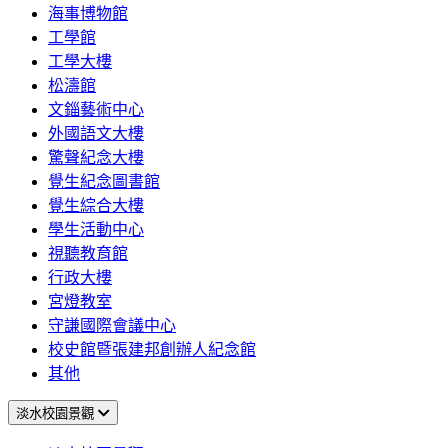
海事博物館
工學館
工學大樓
松濤館
文錙藝術中心
外國語文大樓
驚聲紀念大樓
覺生紀念圖書館
覺生綜合大樓
學生活動中心
視聽教育館
行政大樓
宮燈教室
守謙國際會議中心
校史館暨張建邦創辦人紀念館
其他
淡水校園景觀