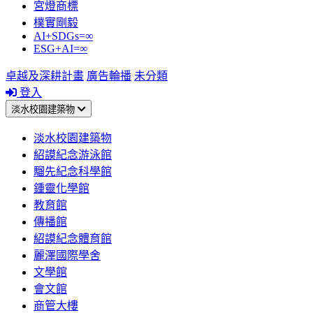
宮燈商標
樸實剛毅
AI+SDGs=∞
ESG+AI=∞
卓越及深耕計畫
廣告輪播
未分類
登入
淡水校園建築物
淡水校園建築物
紹謨紀念游泳館
騮先紀念科學館
鍾靈化學館
教育館
傳播館
紹謨紀念體育館
麗澤國際學舍
文學館
會文館
商管大樓