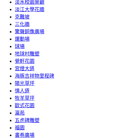
淡水校園景觀
淡江大學花牆
克難坡
三化牆
驚聲銅像廣場
運動場
球場
地球村雕塑
覺軒花園
宮燈大道
海豚吉祥物里程碑
陽光草坪
情人道
牧羊草坪
歐式花園
瀛苑
五虎碑雕塑
福園
書卷廣場