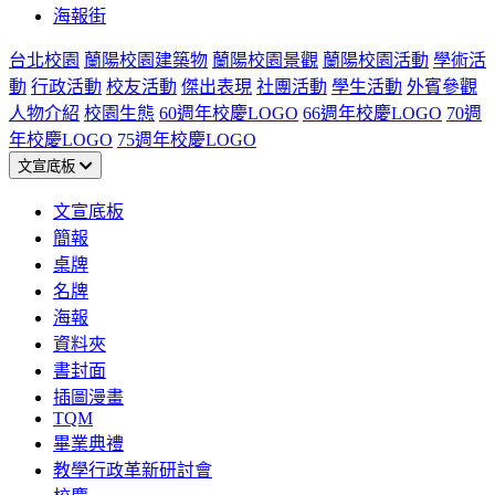
海報街
台北校園
蘭陽校園建築物
蘭陽校園景觀
蘭陽校園活動
學術活
動
行政活動
校友活動
傑出表現
社團活動
學生活動
外賓參觀
人物介紹
校園生態
60週年校慶LOGO
66週年校慶LOGO
70週
年校慶LOGO
75週年校慶LOGO
文宣底板
文宣底板
簡報
桌牌
名牌
海報
資料夾
書封面
插圖漫畫
TQM
畢業典禮
教學行政革新研討會