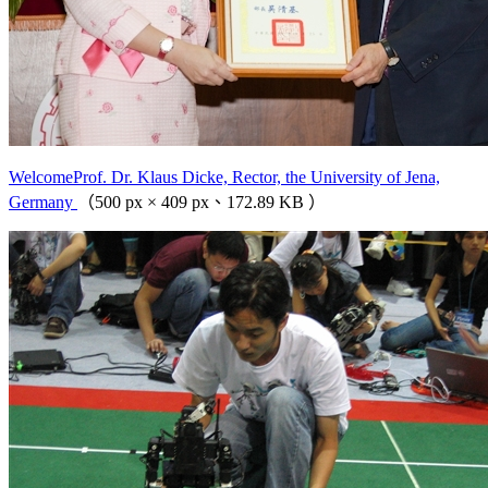
WelcomeProf. Dr. Klaus Dicke, Rector, the University of Jena,
Germany
（500 px × 409 px、172.89 KB ）