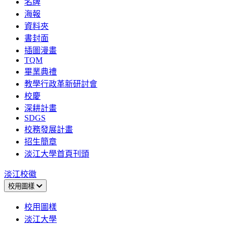
名牌
海報
資料夾
書封面
插圖漫畫
TQM
畢業典禮
教學行政革新研討會
校慶
深耕計畫
SDGS
校務發展計畫
招生簡章
淡江大學首頁刊頭
淡江校徽
校用圖樣
校用圖樣
淡江大學