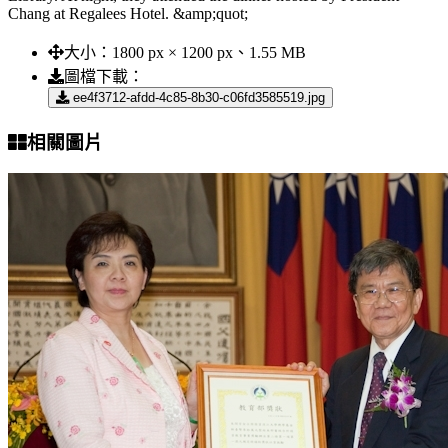
Chang at Regalees Hotel. &amp;quot;
大小：
1800 px × 1200 px、1.55 MB
圖檔下載：
ee4f3712-afdd-4c85-8b30-c06fd3585519.jpg
相關圖片