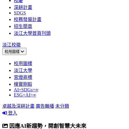
校慶
深耕計畫
SDGS
校務發展計畫
招生簡章
淡江大學首頁刊頭
淡江校徽
校用圖樣
校用圖樣
淡江大學
宮燈商標
樸實剛毅
AI+SDGs=∞
ESG+AI=∞
卓越及深耕計畫
廣告輪播
未分類
登入
因應AI新趨勢，開創智慧大未來