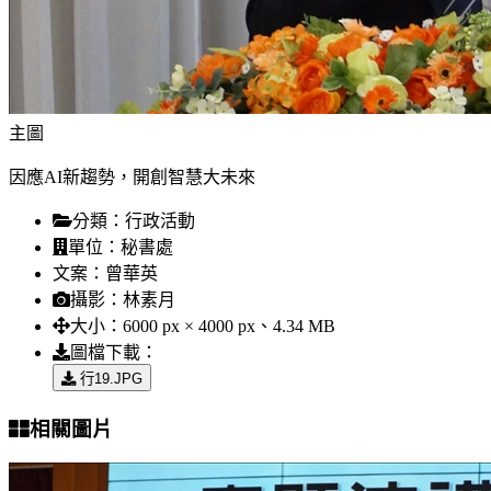
主圖
因應AI新趨勢，開創智慧大未來
分類：
行政活動
單位：
秘書處
文案：
曾華英
攝影：
林素月
大小：
6000 px × 4000 px、4.34 MB
圖檔下載：
行19.JPG
相關圖片