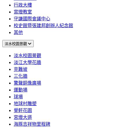
行政大樓
宮燈教室
守謙國際會議中心
校史館暨張建邦創辦人紀念館
其他
淡水校園景觀
淡水校園景觀
淡江大學花牆
克難坡
三化牆
驚聲銅像廣場
運動場
球場
地球村雕塑
覺軒花園
宮燈大道
海豚吉祥物里程碑