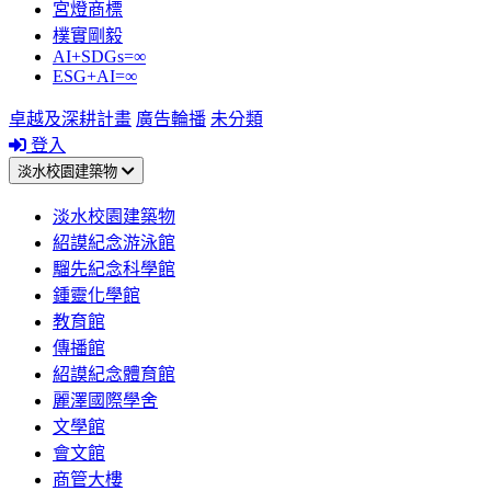
宮燈商標
樸實剛毅
AI+SDGs=∞
ESG+AI=∞
卓越及深耕計畫
廣告輪播
未分類
登入
淡水校園建築物
淡水校園建築物
紹謨紀念游泳館
騮先紀念科學館
鍾靈化學館
教育館
傳播館
紹謨紀念體育館
麗澤國際學舍
文學館
會文館
商管大樓