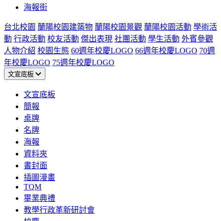
海報街
台北校園
蘭陽校園建築物
蘭陽校園景觀
蘭陽校園活動
學術活
動
行政活動
校友活動
傑出表現
社團活動
學生活動
外賓參觀
人物介紹
校園生態
60週年校慶LOGO
66週年校慶LOGO
70週
年校慶LOGO
75週年校慶LOGO
文宣底板
文宣底板
簡報
桌牌
名牌
海報
資料夾
書封面
插圖漫畫
TQM
畢業典禮
教學行政革新研討會