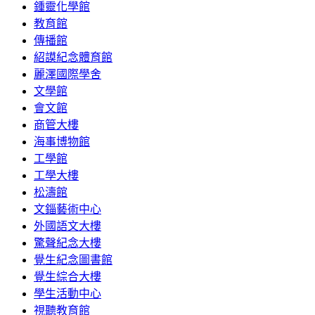
鍾靈化學館
教育館
傳播館
紹謨紀念體育館
麗澤國際學舍
文學館
會文館
商管大樓
海事博物館
工學館
工學大樓
松濤館
文錙藝術中心
外國語文大樓
驚聲紀念大樓
覺生紀念圖書館
覺生綜合大樓
學生活動中心
視聽教育館