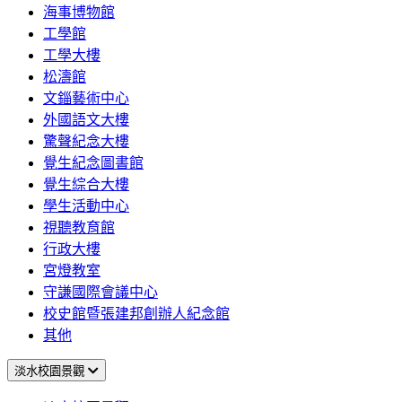
海事博物館
工學館
工學大樓
松濤館
文錙藝術中心
外國語文大樓
驚聲紀念大樓
覺生紀念圖書館
覺生綜合大樓
學生活動中心
視聽教育館
行政大樓
宮燈教室
守謙國際會議中心
校史館暨張建邦創辦人紀念館
其他
淡水校園景觀