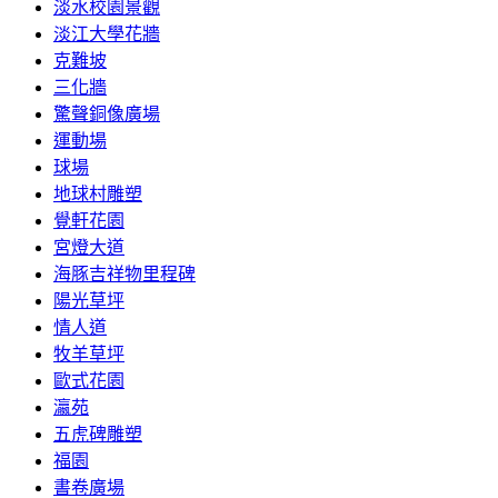
淡水校園景觀
淡江大學花牆
克難坡
三化牆
驚聲銅像廣場
運動場
球場
地球村雕塑
覺軒花園
宮燈大道
海豚吉祥物里程碑
陽光草坪
情人道
牧羊草坪
歐式花園
瀛苑
五虎碑雕塑
福園
書卷廣場