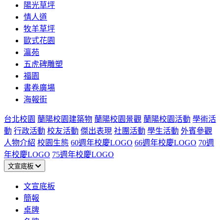
陽光草坪
情人道
牧羊草坪
歐式花園
瀛苑
五虎碑雕塑
福園
書卷廣場
海報街
台北校園
蘭陽校園建築物
蘭陽校園景觀
蘭陽校園活動
學術活
動
行政活動
校友活動
傑出表現
社團活動
學生活動
外賓參觀
人物介紹
校園生態
60週年校慶LOGO
66週年校慶LOGO
70週
年校慶LOGO
75週年校慶LOGO
文宣底板
文宣底板
簡報
桌牌