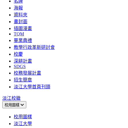
名牌
海報
資料夾
書封面
插圖漫畫
TQM
畢業典禮
教學行政革新研討會
校慶
深耕計畫
SDGS
校務發展計畫
招生簡章
淡江大學首頁刊頭
淡江校徽
校用圖樣
校用圖樣
淡江大學