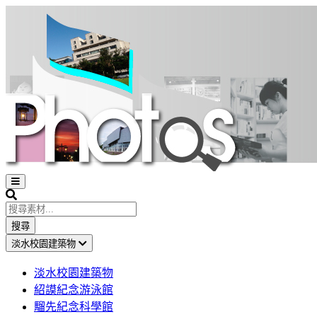
Open
sidebar
Search
搜尋
淡水校園建築物
淡水校園建築物
紹謨紀念游泳館
騮先紀念科學館