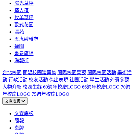
陽光草坪
情人道
牧羊草坪
歐式花園
瀛苑
五虎碑雕塑
福園
書卷廣場
海報街
台北校園
蘭陽校園建築物
蘭陽校園景觀
蘭陽校園活動
學術活
動
行政活動
校友活動
傑出表現
社團活動
學生活動
外賓參觀
人物介紹
校園生態
60週年校慶LOGO
66週年校慶LOGO
70週
年校慶LOGO
75週年校慶LOGO
文宣底板
文宣底板
簡報
桌牌