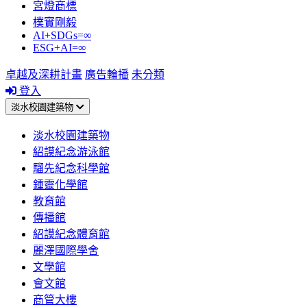
宮燈商標
樸實剛毅
AI+SDGs=∞
ESG+AI=∞
卓越及深耕計畫
廣告輪播
未分類
登入
淡水校園建築物
淡水校園建築物
紹謨紀念游泳館
騮先紀念科學館
鍾靈化學館
教育館
傳播館
紹謨紀念體育館
麗澤國際學舍
文學館
會文館
商管大樓