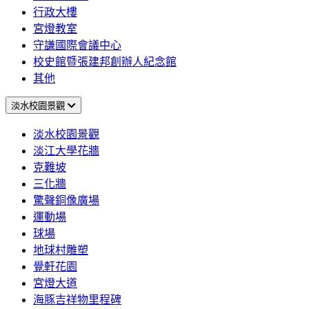
行政大樓
宮燈教室
守謙國際會議中心
校史館暨張建邦創辦人紀念館
其他
淡水校園景觀
淡水校園景觀
淡江大學花牆
克難坡
三化牆
驚聲銅像廣場
運動場
球場
地球村雕塑
覺軒花園
宮燈大道
海豚吉祥物里程碑