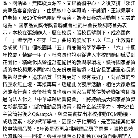
區、閱活區、無障礙資源室、文錙藝術中心。之後安排「淡江
美聲品宴音樂會」，由通核中心李珮瑜、干詠穎、王淑堯等3
位老師，及20位合唱團同學表演，為今日參訪活動劃下完美的
句點。 國家品質獎得獎者聯誼會杜武林會長致詞時首先表
示，本校在張創辦人、歷任校長、張校長擘劃下，成為國內
「一」流學府，在第「二」曲線的發展下，以「三」化教育理
念成就「四」個校園與「五」育兼備的莘莘學子，「六」十週
年校慶，榮耀一甲子。杜會長也說明從進入本校開始即感受到
花園化、精緻化與營造舒適愉悅的教與學環境，獲得國家品質
獎的本校與眾不同的特色充份表露無遺。杜會長更語重心長的
期勉與會者，追求品質「只有更好、沒有最好」，對品質的堅
持應永無止境、再接再厲。透過此次觀摩活動，相信大家收穫
必能滿行囊；最後杜會長也表示國家品質獎得獎者聯誼會即將
邁向法人化之「中華卓越經營協會」，將持續擴大國家品質獎
之影響層面，協助推動品質政策，提升企業競爭力。 本校3位
主管簡報後之Q&amp;A，與會貴賓提出本校推動TQM動機、
成功要素、校的標竿學校、因應少子化策略、是否建議其他學
校申請國品獎、5年後是否再度挑戰國品獎等問題，張校長妙
語如珠的一一回復。張校長說明本校推動TQM源自張創辦人