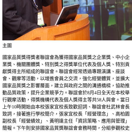
主圖
國家品質獎得獎者聯誼會為獲得國家品質獎之企業獎、中小企
業獎、機關團體獎、特別獎之得獎單位代表及個人獎、特別貢
獻獎得主所組成的聯誼會。聯誼會經常透過專題演講、座談
會、觀摩等活動，以增進會員之交流，強化經營體質，並擴大
國家品質獎之影響層面，建立與政府之間的溝通橋樑，協助推
動品質政策，提升企業競爭力。聯誼會於8月4日全天在本校舉
行觀摩活動，得獎機構代表及個人獎得主等共58人與會。當日
上午10時開始由本校張家宜校長致歡迎詞、聯誼會杜武林會長
致詞，接著進行學校簡介，張家宜校長「經營理念」、高柏園
副校長「經營績效」、黃明達主任「資訊策略、應用與管理」
簡報。下午則安排國家品質獎聯誼會會務時間，分組參觀校史