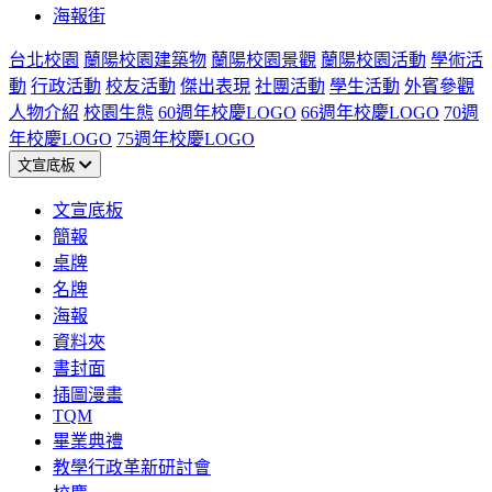
海報街
台北校園
蘭陽校園建築物
蘭陽校園景觀
蘭陽校園活動
學術活
動
行政活動
校友活動
傑出表現
社團活動
學生活動
外賓參觀
人物介紹
校園生態
60週年校慶LOGO
66週年校慶LOGO
70週
年校慶LOGO
75週年校慶LOGO
文宣底板
文宣底板
簡報
桌牌
名牌
海報
資料夾
書封面
插圖漫畫
TQM
畢業典禮
教學行政革新研討會