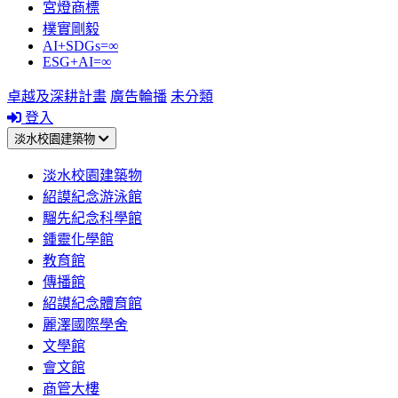
宮燈商標
樸實剛毅
AI+SDGs=∞
ESG+AI=∞
卓越及深耕計畫
廣告輪播
未分類
登入
淡水校園建築物
淡水校園建築物
紹謨紀念游泳館
騮先紀念科學館
鍾靈化學館
教育館
傳播館
紹謨紀念體育館
麗澤國際學舍
文學館
會文館
商管大樓