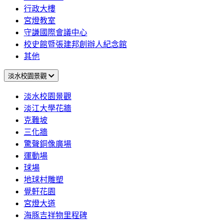
行政大樓
宮燈教室
守謙國際會議中心
校史館暨張建邦創辦人紀念館
其他
淡水校園景觀
淡水校園景觀
淡江大學花牆
克難坡
三化牆
驚聲銅像廣場
運動場
球場
地球村雕塑
覺軒花園
宮燈大道
海豚吉祥物里程碑