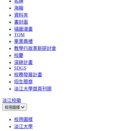
名牌
海報
資料夾
書封面
插圖漫畫
TQM
畢業典禮
教學行政革新研討會
校慶
深耕計畫
SDGS
校務發展計畫
招生簡章
淡江大學首頁刊頭
淡江校徽
校用圖樣
校用圖樣
淡江大學