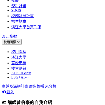
校慶
深耕計畫
SDGS
校務發展計畫
招生簡章
淡江大學首頁刊頭
淡江校徽
校用圖樣
校用圖樣
淡江大學
宮燈商標
樸實剛毅
AI+SDGs=∞
ESG+AI=∞
卓越及深耕計畫
廣告輪播
未分類
登入
講師曾伯豪的自我介紹