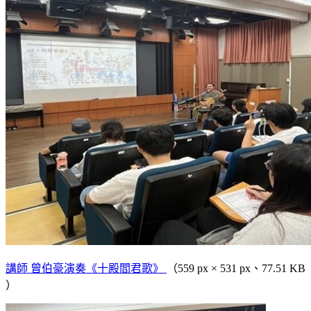
講師 曾伯豪演奏《十殿閻君歌》
（559 px × 531 px、77.51 KB
）