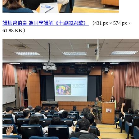
講師曾伯豪 為同學講解《十殿閻君歌》
（431 px × 574 px、
61.88 KB ）