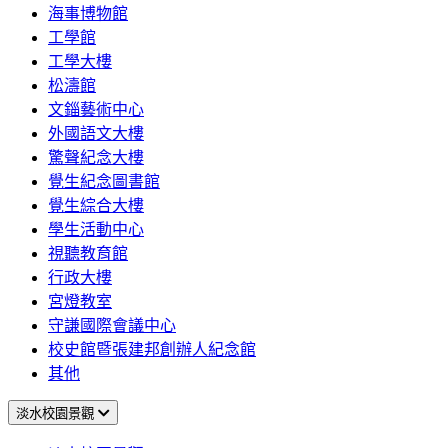
海事博物館
工學館
工學大樓
松濤館
文錙藝術中心
外國語文大樓
驚聲紀念大樓
覺生紀念圖書館
覺生綜合大樓
學生活動中心
視聽教育館
行政大樓
宮燈教室
守謙國際會議中心
校史館暨張建邦創辦人紀念館
其他
淡水校園景觀