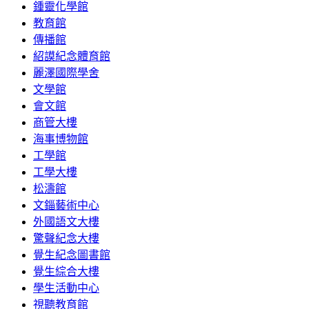
鍾靈化學館
教育館
傳播館
紹謨紀念體育館
麗澤國際學舍
文學館
會文館
商管大樓
海事博物館
工學館
工學大樓
松濤館
文錙藝術中心
外國語文大樓
驚聲紀念大樓
覺生紀念圖書館
覺生綜合大樓
學生活動中心
視聽教育館