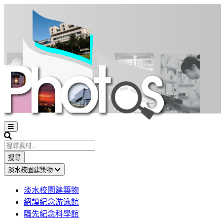
Open
sidebar
Search
搜尋
淡水校園建築物
淡水校園建築物
紹謨紀念游泳館
騮先紀念科學館