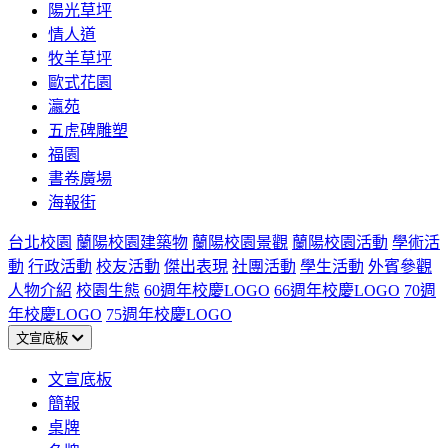
陽光草坪
情人道
牧羊草坪
歐式花園
瀛苑
五虎碑雕塑
福園
書卷廣場
海報街
台北校園
蘭陽校園建築物
蘭陽校園景觀
蘭陽校園活動
學術活
動
行政活動
校友活動
傑出表現
社團活動
學生活動
外賓參觀
人物介紹
校園生態
60週年校慶LOGO
66週年校慶LOGO
70週
年校慶LOGO
75週年校慶LOGO
文宣底板
文宣底板
簡報
桌牌