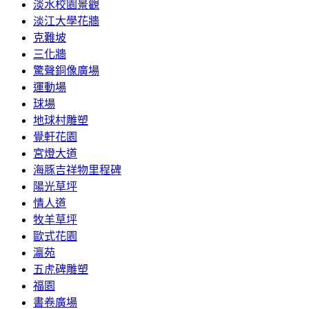
淡水校園景觀
淡江大學花牆
克難坡
三化牆
驚聲銅像廣場
運動場
球場
地球村雕塑
覺軒花園
宮燈大道
海豚吉祥物里程碑
陽光草坪
情人道
牧羊草坪
歐式花園
瀛苑
五虎碑雕塑
福園
書卷廣場