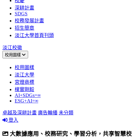
校慶
深耕計畫
SDGS
校務發展計畫
招生簡章
淡江大學首頁刊頭
淡江校徽
校用圖樣
校用圖樣
淡江大學
宮燈商標
樸實剛毅
AI+SDGs=∞
ESG+AI=∞
卓越及深耕計畫
廣告輪播
未分類
登入
大數據應用、校務研究、學習分析，共享智慧校