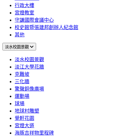
行政大樓
宮燈教室
守謙國際會議中心
校史館暨張建邦創辦人紀念館
其他
淡水校園景觀
淡水校園景觀
淡江大學花牆
克難坡
三化牆
驚聲銅像廣場
運動場
球場
地球村雕塑
覺軒花園
宮燈大道
海豚吉祥物里程碑