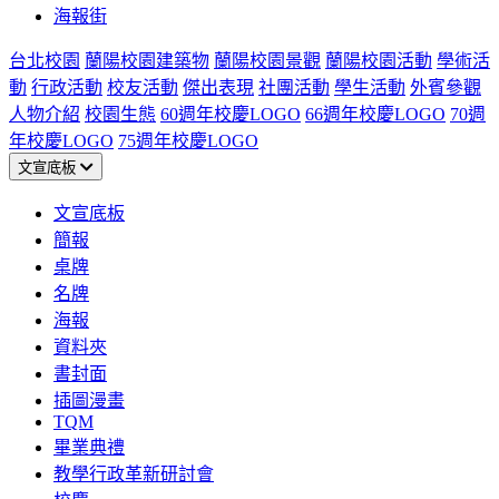
海報街
台北校園
蘭陽校園建築物
蘭陽校園景觀
蘭陽校園活動
學術活
動
行政活動
校友活動
傑出表現
社團活動
學生活動
外賓參觀
人物介紹
校園生態
60週年校慶LOGO
66週年校慶LOGO
70週
年校慶LOGO
75週年校慶LOGO
文宣底板
文宣底板
簡報
桌牌
名牌
海報
資料夾
書封面
插圖漫畫
TQM
畢業典禮
教學行政革新研討會