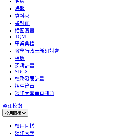
名牌
海報
資料夾
書封面
插圖漫畫
TQM
畢業典禮
教學行政革新研討會
校慶
深耕計畫
SDGS
校務發展計畫
招生簡章
淡江大學首頁刊頭
淡江校徽
校用圖樣
校用圖樣
淡江大學