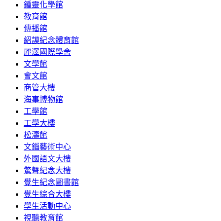
鍾靈化學館
教育館
傳播館
紹謨紀念體育館
麗澤國際學舍
文學館
會文館
商管大樓
海事博物館
工學館
工學大樓
松濤館
文錙藝術中心
外國語文大樓
驚聲紀念大樓
覺生紀念圖書館
覺生綜合大樓
學生活動中心
視聽教育館