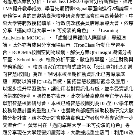
的應用與案例分析、TronClass LMS2.0 學習分析新體驗、運用
LMS提升教學成效─學習先期預警iSignal等面向進行2場論壇。
更難得可貴的是邀請臺灣校務研究專業協會理事長黃榮村、中
央大學特聘教授楊鎮華、行政院政務委員唐鳳蒞臨大會，依序
分享「邁向卓越大學－IR 可扮演的角色」、「Learning
Analytics in MOOCs」、「虛擬世界裡的人際關係」專題演
講。此外亦有成果分享現場展示（TronClass 行動化學習平
台、ROOMIS校園空間物聯網、解決方案Qbi Insight 輿情分析
平臺、School Insight 校務分析平臺、數位微學程、淡江財務與
學務系統）。 校長張家宜在開幕式致詞以「淡江資訊化5.0 邁
向智慧i校園」為題，說明本校長期推動資訊化已有深厚底
蘊，即將以資訊化5.0為目標，開拓智慧校園新觀念及應用，
以逐步提升學習動能，讓使用者對資訊化有感，並享受資訊化
所帶來的便利。張校長亦表示，此次很榮幸能與產官學界共同
舉辦智慧校園研討會，本校已將智慧校園列為105至107學年度
校務發展計畫的重點工作，也獲教育部經費補助校務研究大數
據分析計畫，藉本次研討會能讓實務工作者與學者專家進一步
交流合作。 黃榮村在「邁向卓越大學－IR可扮演的角色」專
題分享現在大學經營如履薄冰，大數據成重生竅門，利用IR改