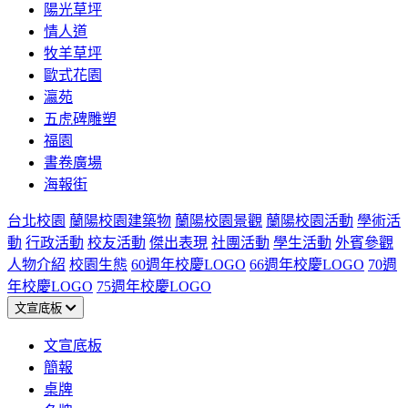
陽光草坪
情人道
牧羊草坪
歐式花園
瀛苑
五虎碑雕塑
福園
書卷廣場
海報街
台北校園
蘭陽校園建築物
蘭陽校園景觀
蘭陽校園活動
學術活
動
行政活動
校友活動
傑出表現
社團活動
學生活動
外賓參觀
人物介紹
校園生態
60週年校慶LOGO
66週年校慶LOGO
70週
年校慶LOGO
75週年校慶LOGO
文宣底板
文宣底板
簡報
桌牌