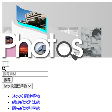
Open
sidebar
Search
搜尋
淡水校園建築物
淡水校園建築物
紹謨紀念游泳館
騮先紀念科學館