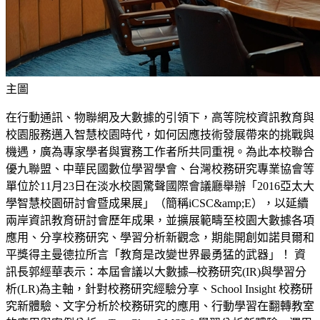
主圖
在行動通訊、物聯網及大數據的引領下，高等院校資訊教育與
校園服務邁入智慧校園時代，如何因應技術發展帶來的挑戰與
機遇，廣為專家學者與實務工作者所共同重視。為此本校聯合
優九聯盟、中華民國數位學習學會、台灣校務研究專業協會等
單位於11月23日在淡水校園驚聲國際會議廳舉辦「2016亞太大
學智慧校園研討會暨成果展」（簡稱iCSC&amp;E），以延續
兩岸資訊教育研討會歷年成果，並擴展範疇至校園大數據各項
應用、分享校務研究、學習分析新觀念，期能開創如諾貝爾和
平獎得主曼德拉所言「教育是改變世界最勇猛的武器」！ 資
訊長郭經華表示：本屆會議以大數據─校務研究(IR)與學習分
析(LR)為主軸，針對校務研究經驗分享、School Insight 校務研
究新體驗、文字分析於校務研究的應用、行動學習在翻轉教室