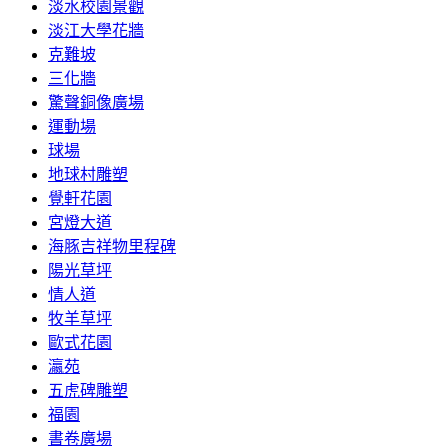
淡水校園景觀
淡江大學花牆
克難坡
三化牆
驚聲銅像廣場
運動場
球場
地球村雕塑
覺軒花園
宮燈大道
海豚吉祥物里程碑
陽光草坪
情人道
牧羊草坪
歐式花園
瀛苑
五虎碑雕塑
福園
書卷廣場