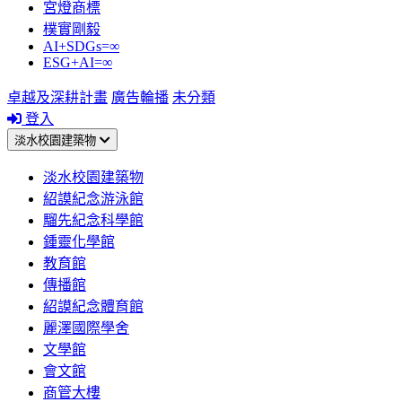
宮燈商標
樸實剛毅
AI+SDGs=∞
ESG+AI=∞
卓越及深耕計畫
廣告輪播
未分類
登入
淡水校園建築物
淡水校園建築物
紹謨紀念游泳館
騮先紀念科學館
鍾靈化學館
教育館
傳播館
紹謨紀念體育館
麗澤國際學舍
文學館
會文館
商管大樓