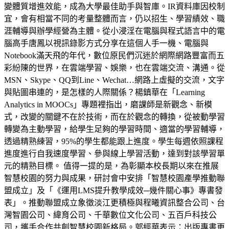
變體質增進效能，成為大學最佳助手與智庫。IR資料庫因校制
宜，會有相當不同的考量整體而言，仍以招生、學習績效、職
涯輔導與辦學經營為主體。從小浸淫在電腦與程式語言中的電
腦高手唐鳳以視訊錄影方式分享在這個人手一機、電腦與
Notebook滿天飛的年代，數位原民們沉迷於網際網路豐富而五
彩紛陳的世界，在雲端學習、娛樂，也在雲端交流、溝通。從
MSN、Skype、QQ到Line、Wechat…網路上虛擬的交流，文字
與貼圖串連的，是怎樣的人際關係？楊鎮華在「Learning
Analytics in MOOCs」專題裡指出，磨課師是新觀念、新模
式，改變的關鍵不在於技術，而在於觀念的轉換，從被動學習
轉變為主動學習，給學生足夠的學習時間、適當的學習輔導，
透過精熟練習，95%的學生都能跟上進度。學生每週依照課程
進度進行自我速度學習、參與線上學習活動，達到對該學習單
元的精熟目標。 值得一提的是，為彰顯本校長期以來在推展
智慧校園的努力與成果，研討會中安排「智慧校園產學推動聯
盟成立」及「《運用LMS提升教學成效─幾件關心事》專書發
表」。推動聯盟成立象徵淡江更積極與程曦資訊整合公司、台
灣智園公司、緯育公司、千華數位文化公司、五百戶科技公
司，攜手合作共創智慧校園新格局。郭經華表示：出版專書更