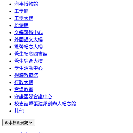
海事博物館
工學館
工學大樓
松濤館
文錙藝術中心
外國語文大樓
驚聲紀念大樓
覺生紀念圖書館
覺生綜合大樓
學生活動中心
視聽教育館
行政大樓
宮燈教室
守謙國際會議中心
校史館暨張建邦創辦人紀念館
其他
淡水校園景觀