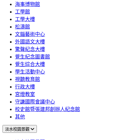
海事博物館
工學館
工學大樓
松濤館
文錙藝術中心
外國語文大樓
驚聲紀念大樓
覺生紀念圖書館
覺生綜合大樓
學生活動中心
視聽教育館
行政大樓
宮燈教室
守謙國際會議中心
校史館暨張建邦創辦人紀念館
其他
淡水校園景觀