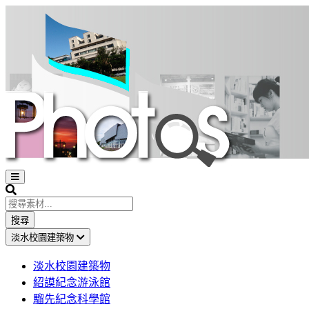
Open
sidebar
Search
搜尋
淡水校園建築物
淡水校園建築物
紹謨紀念游泳館
騮先紀念科學館