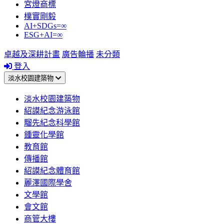
宮燈商標
樸實剛毅
AI+SDGs=∞
ESG+AI=∞
卓越及深耕計畫
廣告輪播
未分類
登入
淡水校園建築物
淡水校園建築物
紹謨紀念游泳館
騮先紀念科學館
鍾靈化學館
教育館
傳播館
紹謨紀念體育館
麗澤國際學舍
文學館
會文館
商管大樓