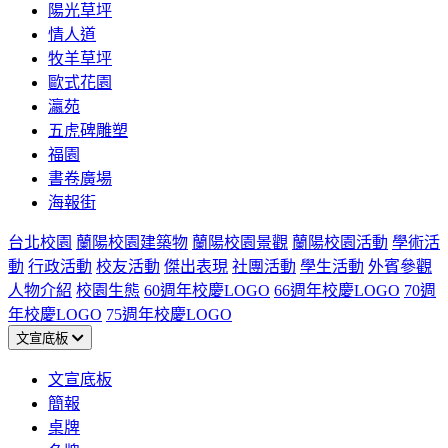
陽光草坪
情人道
牧羊草坪
歐式花園
瀛苑
五虎碑雕塑
福園
書卷廣場
海報街
台北校園
蘭陽校園建築物
蘭陽校園景觀
蘭陽校園活動
學術活
動
行政活動
校友活動
傑出表現
社團活動
學生活動
外賓參觀
人物介紹
校園生態
60週年校慶LOGO
66週年校慶LOGO
70週
年校慶LOGO
75週年校慶LOGO
文宣底板
文宣底板
簡報
桌牌