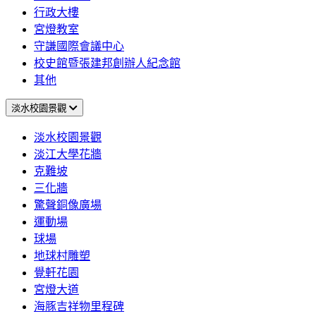
行政大樓
宮燈教室
守謙國際會議中心
校史館暨張建邦創辦人紀念館
其他
淡水校園景觀
淡水校園景觀
淡江大學花牆
克難坡
三化牆
驚聲銅像廣場
運動場
球場
地球村雕塑
覺軒花園
宮燈大道
海豚吉祥物里程碑