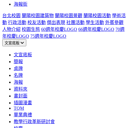
海報街
台北校園
蘭陽校園建築物
蘭陽校園景觀
蘭陽校園活動
學術活
動
行政活動
校友活動
傑出表現
社團活動
學生活動
外賓參觀
人物介紹
校園生態
60週年校慶LOGO
66週年校慶LOGO
70週
年校慶LOGO
75週年校慶LOGO
文宣底板
文宣底板
簡報
桌牌
名牌
海報
資料夾
書封面
插圖漫畫
TQM
畢業典禮
教學行政革新研討會