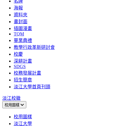
名牌
海報
資料夾
書封面
插圖漫畫
TQM
畢業典禮
教學行政革新研討會
校慶
深耕計畫
SDGS
校務發展計畫
招生簡章
淡江大學首頁刊頭
淡江校徽
校用圖樣
校用圖樣
淡江大學