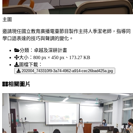
主圖
邀請現任國立教育廣播電臺節目製作主持人季潔老師，指導同
學口語表達的技巧與聲調的變化。
分類：
卓越及深耕計畫
大小：
800 px × 450 px、173.27 KB
圖檔下載：
202004_743310f9-3a74-4962-a914-cec26bad425a.jpg
相關圖片