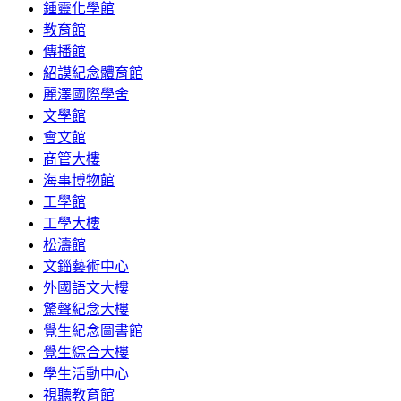
鍾靈化學館
教育館
傳播館
紹謨紀念體育館
麗澤國際學舍
文學館
會文館
商管大樓
海事博物館
工學館
工學大樓
松濤館
文錙藝術中心
外國語文大樓
驚聲紀念大樓
覺生紀念圖書館
覺生綜合大樓
學生活動中心
視聽教育館