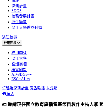
校慶
深耕計畫
SDGS
校務發展計畫
招生簡章
淡江大學首頁刊頭
淡江校徽
校用圖樣
校用圖樣
淡江大學
宮燈商標
樸實剛毅
AI+SDGs=∞
ESG+AI=∞
卓越及深耕計畫
廣告輪播
未分類
登入
邀請現任國立教育廣播電臺節目製作主持人季潔