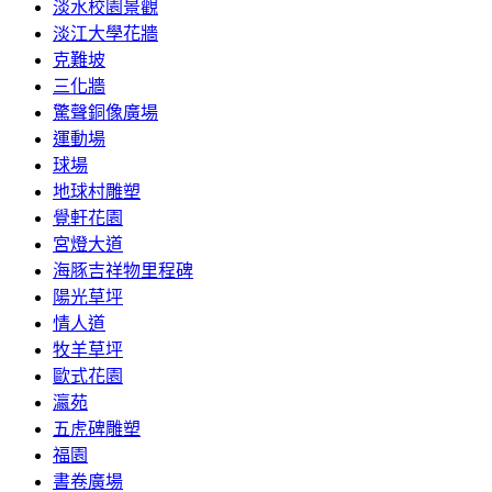
淡水校園景觀
淡江大學花牆
克難坡
三化牆
驚聲銅像廣場
運動場
球場
地球村雕塑
覺軒花園
宮燈大道
海豚吉祥物里程碑
陽光草坪
情人道
牧羊草坪
歐式花園
瀛苑
五虎碑雕塑
福園
書卷廣場