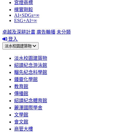
宮燈商標
樸實剛毅
AI+SDGs=∞
ESG+AI=∞
卓越及深耕計畫
廣告輪播
未分類
登入
淡水校園建築物
淡水校園建築物
紹謨紀念游泳館
騮先紀念科學館
鍾靈化學館
教育館
傳播館
紹謨紀念體育館
麗澤國際學舍
文學館
會文館
商管大樓