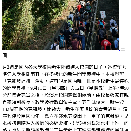
主
圖
這2週是國內各大學校院新生陸續進入校園的日子，各校忙著
準備入學相關事宜，在多樣化的新生開學典禮中，本校舉辦
「克難坡巡禮」活動，這可說是國內唯一且是本校新生最特殊
的開學典禮，9月11日（星期四）與12日（星期五）上午7時50
分前集合完畢之後，於淡水校園驚聲銅像前，由校長張家宜親
自率領副校長、教學及行政單位主管、五千餘位大一新生登
132層石階的克難坡，開啟大一新生在五虎崗的青春歲月。 這
座興建於民國42年，矗立在淡水五虎崗上一甲子的克難坡，是
本校初創時進入校園的必經要道、是該校聯繫淡水街上唯一的
路，也是早期該校教職員工生常藉上下坡來鍛鍊體魄的最佳場