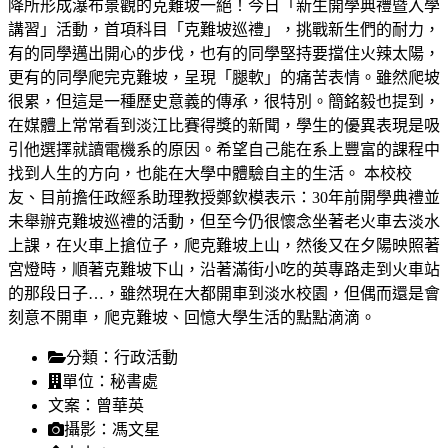
降所形成瀑布景觀的克難坡一絕！今日「新生開學典禮暨入學
講習」活動，首項科目「克難坡巡禮」，挑戰新生們的耐力，
有的同學邁出開心的步伐，也有的同學堅持要擋住火辣太陽，
更有的同學爬完克難坡，呈現「腿軟」的痛苦表情。雖然爬坡
很累，但這是一種歷史意義的傳承，很特別。簡銘毅也提到，
在媒體上常常看到淡江比賽得獎的新聞，學生的優異表現是吸
引他選擇就讀電機系的原因。希望自己能在系上豐富的課程中
找到人生的方向，也能在大學中體驗自主的生活。 本校校
友、目前擔任政經系助理教授鄭欽模表示：30年前開學典禮並
未舉辦克難坡巡禮的活動，但至今仍很懷念坐著老火車去淡水
上課，在火車上搶位子，爬克難坡上山，然後又在夕陽映照著
宮燈時，順著克難坡下山，沿著滿街小吃的英專路走到火車站
的那段日子…，雖然現在大都開車到淡水校園，但偶而還是會
刻意不開車，爬克難坡、回憶大學生活的點點滴滴。
分類：
行政活動
單位：
秘書處
文案：
曾華英
攝影：
馮文星