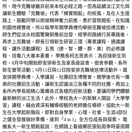
所。現今克難坡雖非前來本校必經之路，但為延續淡江文化與
讓新生體驗「克難坡」代表「樸實剛毅」的校風，及在人生道
路上，鼓勵同學以爬坡精神奮力前進、勇於冒險開拓，在知識
的園地裡豐收，所以每學年開學典禮均舉辦克難坡巡禮活動。
師生們從淡水校園驚聲銅像前出發，經學府路繞行英專路後，
再步上克難坡，師長引領新生研習三環（專業課程、通識課
程、課外活動課程）五育（德、智、體、群、美）的必修課
程、培養八大基本素養。 學務長柯志恩表示：為迎接新生到
校，8月中旬開始即安排新生及家長座談會、宿舍參觀、系所
新生營等活動；9月11日與12日除安排克難坡巡禮活動外，還
安排開學典禮、入學講習、社團招生博覽會，開學後也有一連
串的社團招生活動，讓新生認識淡江各種不同的社團，再加上
系所內學長姐精心籌備各式各樣的迎新活動，要讓同學們體驗
最新鮮的淡江生活！此外，學校為大一的新鮮人開設「大學學
習」課程，藉由資深有輔導經驗的老師擔任導師，協助大一新
生在大學起航階段，即對自身學業、心理、社會、生涯4部份
之健全發展做好準備，達到「4 in 1」全方位成長與探索。 電
機系大一新生簡銘毅說：在網路上看過鄉民張貼雨季時豪雨驟