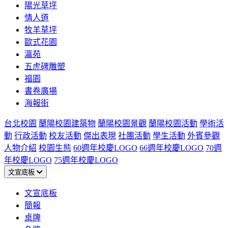
陽光草坪
情人道
牧羊草坪
歐式花園
瀛苑
五虎碑雕塑
福園
書卷廣場
海報街
台北校園
蘭陽校園建築物
蘭陽校園景觀
蘭陽校園活動
學術活
動
行政活動
校友活動
傑出表現
社團活動
學生活動
外賓參觀
人物介紹
校園生態
60週年校慶LOGO
66週年校慶LOGO
70週
年校慶LOGO
75週年校慶LOGO
文宣底板
文宣底板
簡報
桌牌