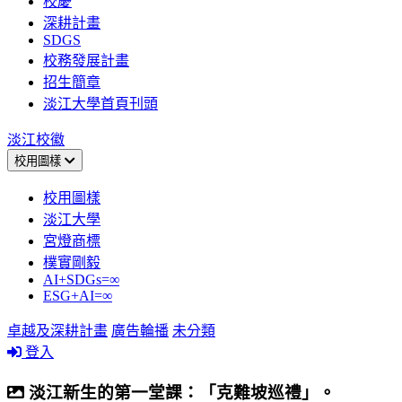
校慶
深耕計畫
SDGS
校務發展計畫
招生簡章
淡江大學首頁刊頭
淡江校徽
校用圖樣
校用圖樣
淡江大學
宮燈商標
樸實剛毅
AI+SDGs=∞
ESG+AI=∞
卓越及深耕計畫
廣告輪播
未分類
登入
淡江新生的第一堂課：「克難坡巡禮」。