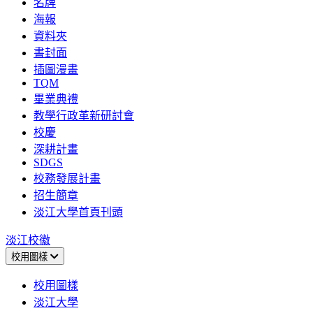
名牌
海報
資料夾
書封面
插圖漫畫
TQM
畢業典禮
教學行政革新研討會
校慶
深耕計畫
SDGS
校務發展計畫
招生簡章
淡江大學首頁刊頭
淡江校徽
校用圖樣
校用圖樣
淡江大學