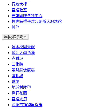
行政大樓
宮燈教室
守謙國際會議中心
校史館暨張建邦創辦人紀念館
其他
淡水校園景觀
淡水校園景觀
淡江大學花牆
克難坡
三化牆
驚聲銅像廣場
運動場
球場
地球村雕塑
覺軒花園
宮燈大道
海豚吉祥物里程碑