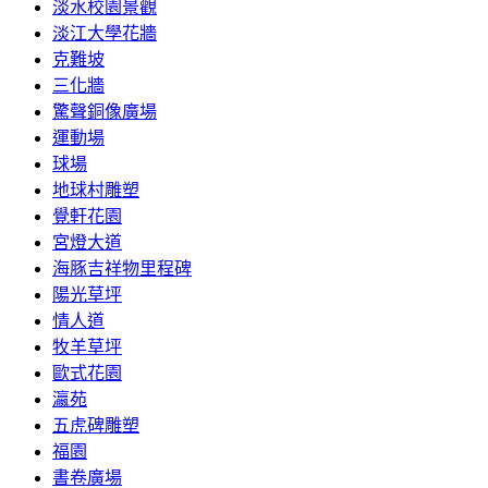
淡水校園景觀
淡江大學花牆
克難坡
三化牆
驚聲銅像廣場
運動場
球場
地球村雕塑
覺軒花園
宮燈大道
海豚吉祥物里程碑
陽光草坪
情人道
牧羊草坪
歐式花園
瀛苑
五虎碑雕塑
福園
書卷廣場