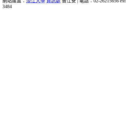
網站建置：
淡江大學
資訊處
曾江安 | 電話：02-26215656 ext
3484