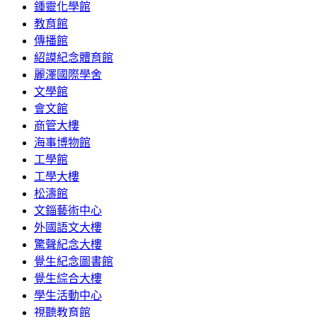
鍾靈化學館
教育館
傳播館
紹謨紀念體育館
麗澤國際學舍
文學館
會文館
商管大樓
海事博物館
工學館
工學大樓
松濤館
文錙藝術中心
外國語文大樓
驚聲紀念大樓
覺生紀念圖書館
覺生綜合大樓
學生活動中心
視聽教育館