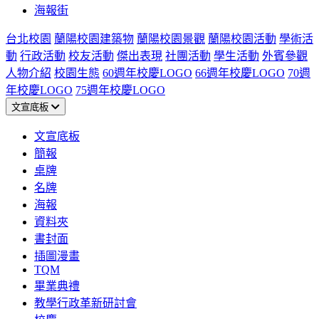
海報街
台北校園
蘭陽校園建築物
蘭陽校園景觀
蘭陽校園活動
學術活
動
行政活動
校友活動
傑出表現
社團活動
學生活動
外賓參觀
人物介紹
校園生態
60週年校慶LOGO
66週年校慶LOGO
70週
年校慶LOGO
75週年校慶LOGO
文宣底板
文宣底板
簡報
桌牌
名牌
海報
資料夾
書封面
插圖漫畫
TQM
畢業典禮
教學行政革新研討會