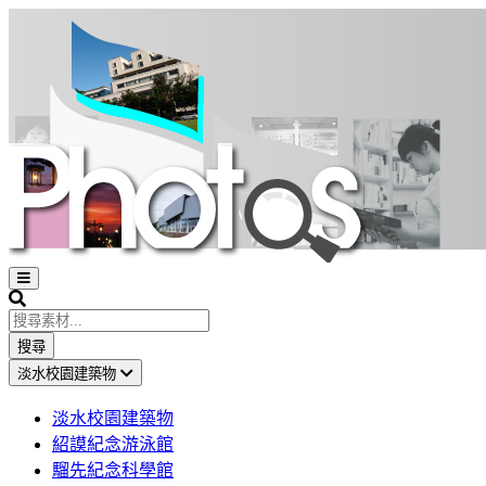
Open
sidebar
Search
搜尋
淡水校園建築物
淡水校園建築物
紹謨紀念游泳館
騮先紀念科學館