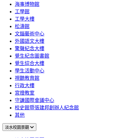
海事博物館
工學館
工學大樓
松濤館
文錙藝術中心
外國語文大樓
驚聲紀念大樓
覺生紀念圖書館
覺生綜合大樓
學生活動中心
視聽教育館
行政大樓
宮燈教室
守謙國際會議中心
校史館暨張建邦創辦人紀念館
其他
淡水校園景觀