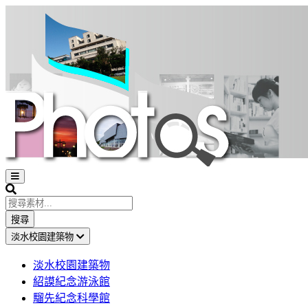
Open
sidebar
Search
搜尋
淡水校園建築物
淡水校園建築物
紹謨紀念游泳館
騮先紀念科學館