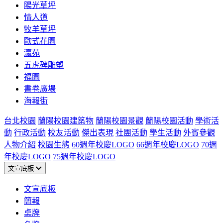
陽光草坪
情人道
牧羊草坪
歐式花園
瀛苑
五虎碑雕塑
福園
書卷廣場
海報街
台北校園
蘭陽校園建築物
蘭陽校園景觀
蘭陽校園活動
學術活
動
行政活動
校友活動
傑出表現
社團活動
學生活動
外賓參觀
人物介紹
校園生態
60週年校慶LOGO
66週年校慶LOGO
70週
年校慶LOGO
75週年校慶LOGO
文宣底板
文宣底板
簡報
桌牌