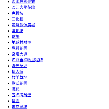
淡水校園景觀
淡江大學花牆
克難坡
三化牆
驚聲銅像廣場
運動場
球場
地球村雕塑
覺軒花園
宮燈大道
海豚吉祥物里程碑
陽光草坪
情人道
牧羊草坪
歐式花園
瀛苑
五虎碑雕塑
福園
書卷廣場