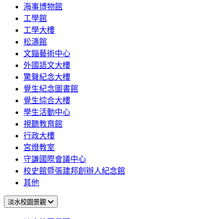
海事博物館
工學館
工學大樓
松濤館
文錙藝術中心
外國語文大樓
驚聲紀念大樓
覺生紀念圖書館
覺生綜合大樓
學生活動中心
視聽教育館
行政大樓
宮燈教室
守謙國際會議中心
校史館暨張建邦創辦人紀念館
其他
淡水校園景觀