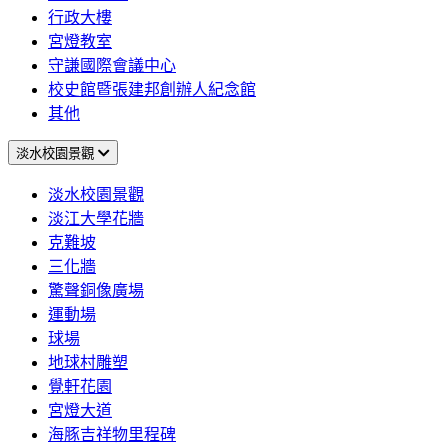
行政大樓
宮燈教室
守謙國際會議中心
校史館暨張建邦創辦人紀念館
其他
淡水校園景觀
淡水校園景觀
淡江大學花牆
克難坡
三化牆
驚聲銅像廣場
運動場
球場
地球村雕塑
覺軒花園
宮燈大道
海豚吉祥物里程碑