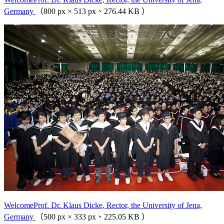
Germany
（800 px × 513 px、276.44 KB ）
WelcomeProf. Dr. Klaus Dicke, Rector, the University of Jena,
Germany
（500 px × 333 px、225.05 KB ）