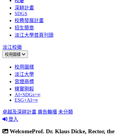
校慶
深耕計畫
SDGS
校務發展計畫
招生簡章
淡江大學首頁刊頭
淡江校徽
校用圖樣
校用圖樣
淡江大學
宮燈商標
樸實剛毅
AI+SDGs=∞
ESG+AI=∞
卓越及深耕計畫
廣告輪播
未分類
登入
WelcomeProf. Dr. Klaus Dicke, Rector, the