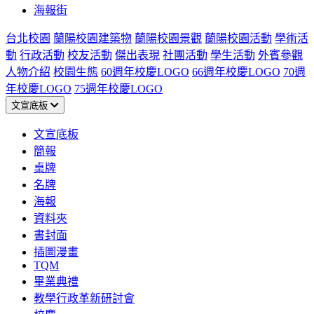
海報街
台北校園
蘭陽校園建築物
蘭陽校園景觀
蘭陽校園活動
學術活
動
行政活動
校友活動
傑出表現
社團活動
學生活動
外賓參觀
人物介紹
校園生態
60週年校慶LOGO
66週年校慶LOGO
70週
年校慶LOGO
75週年校慶LOGO
文宣底板
文宣底板
簡報
桌牌
名牌
海報
資料夾
書封面
插圖漫畫
TQM
畢業典禮
教學行政革新研討會