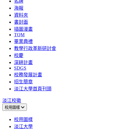
名牌
海報
資料夾
書封面
插圖漫畫
TQM
畢業典禮
教學行政革新研討會
校慶
深耕計畫
SDGS
校務發展計畫
招生簡章
淡江大學首頁刊頭
淡江校徽
校用圖樣
校用圖樣
淡江大學