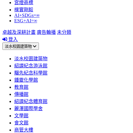
宮燈商標
樸實剛毅
AI+SDGs=∞
ESG+AI=∞
卓越及深耕計畫
廣告輪播
未分類
登入
淡水校園建築物
淡水校園建築物
紹謨紀念游泳館
騮先紀念科學館
鍾靈化學館
教育館
傳播館
紹謨紀念體育館
麗澤國際學舍
文學館
會文館
商管大樓