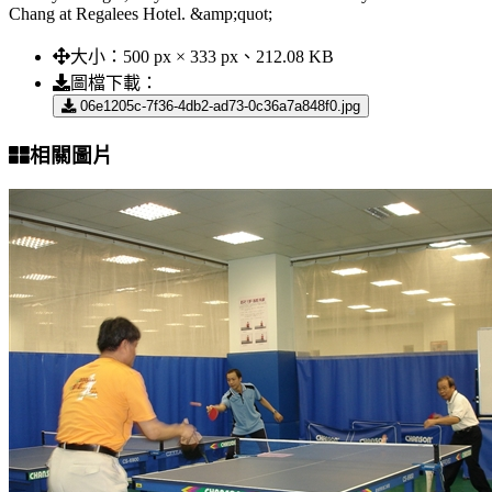
Chang at Regalees Hotel. &amp;quot;
大小：
500 px × 333 px、212.08 KB
圖檔下載：
06e1205c-7f36-4db2-ad73-0c36a7a848f0.jpg
相關圖片