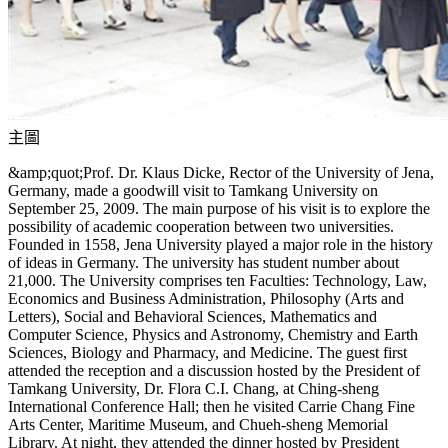
主圖
&amp;quot;Prof. Dr. Klaus Dicke, Rector of the University of Jena,
Germany, made a goodwill visit to Tamkang University on
September 25, 2009. The main purpose of his visit is to explore the
possibility of academic cooperation between two universities.
Founded in 1558, Jena University played a major role in the history
of ideas in Germany. The university has student number about
21,000. The University comprises ten Faculties: Technology, Law,
Economics and Business Administration, Philosophy (Arts and
Letters), Social and Behavioral Sciences, Mathematics and
Computer Science, Physics and Astronomy, Chemistry and Earth
Sciences, Biology and Pharmacy, and Medicine. The guest first
attended the reception and a discussion hosted by the President of
Tamkang University, Dr. Flora C.I. Chang, at Ching-sheng
International Conference Hall; then he visited Carrie Chang Fine
Arts Center, Maritime Museum, and Chueh-sheng Memorial
Library. At night, they attended the dinner hosted by President