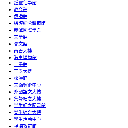
鍾靈化學館
教育館
傳播館
紹謨紀念體育館
麗澤國際學舍
文學館
會文館
商管大樓
海事博物館
工學館
工學大樓
松濤館
文錙藝術中心
外國語文大樓
驚聲紀念大樓
覺生紀念圖書館
覺生綜合大樓
學生活動中心
視聽教育館