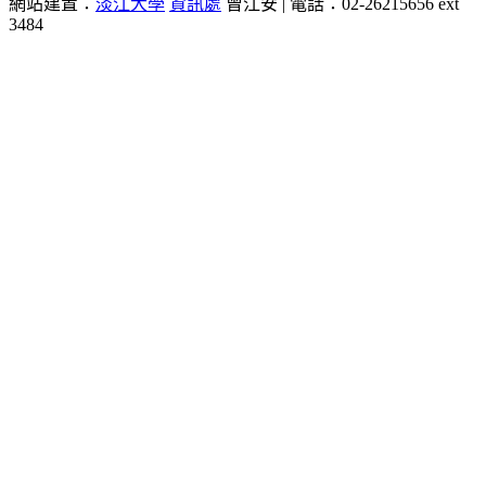
網站建置：
淡江大學
資訊處
曾江安 | 電話：02-26215656 ext
3484