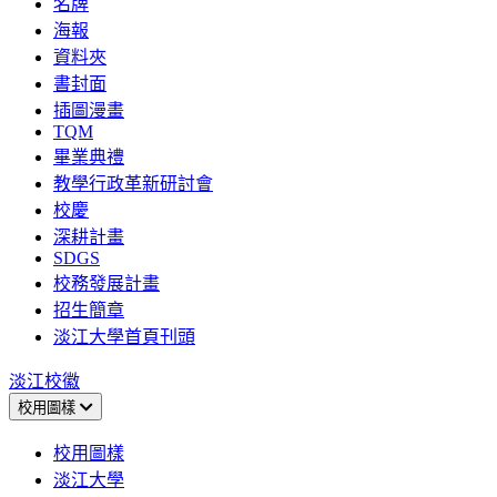
名牌
海報
資料夾
書封面
插圖漫畫
TQM
畢業典禮
教學行政革新研討會
校慶
深耕計畫
SDGS
校務發展計畫
招生簡章
淡江大學首頁刊頭
淡江校徽
校用圖樣
校用圖樣
淡江大學