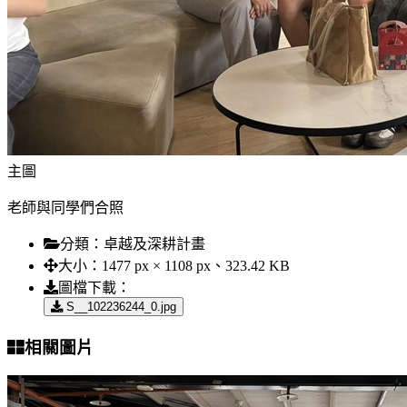
主圖
老師與同學們合照
分類：
卓越及深耕計畫
大小：
1477 px × 1108 px、323.42 KB
圖檔下載：
S__102236244_0.jpg
相關圖片