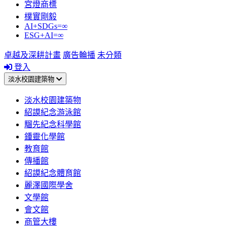
宮燈商標
樸實剛毅
AI+SDGs=∞
ESG+AI=∞
卓越及深耕計畫
廣告輪播
未分類
登入
淡水校園建築物
淡水校園建築物
紹謨紀念游泳館
騮先紀念科學館
鍾靈化學館
教育館
傳播館
紹謨紀念體育館
麗澤國際學舍
文學館
會文館
商管大樓