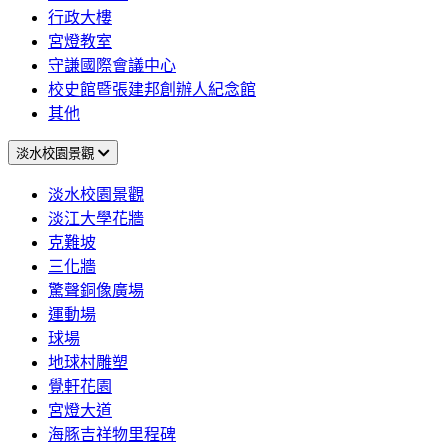
行政大樓
宮燈教室
守謙國際會議中心
校史館暨張建邦創辦人紀念館
其他
淡水校園景觀
淡水校園景觀
淡江大學花牆
克難坡
三化牆
驚聲銅像廣場
運動場
球場
地球村雕塑
覺軒花園
宮燈大道
海豚吉祥物里程碑