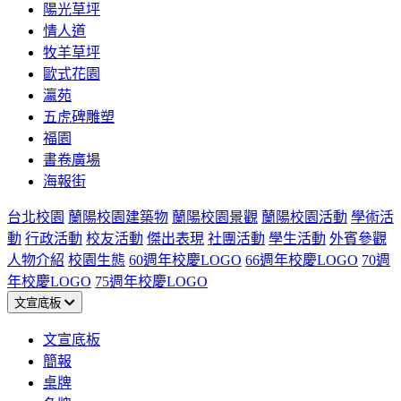
陽光草坪
情人道
牧羊草坪
歐式花園
瀛苑
五虎碑雕塑
福園
書卷廣場
海報街
台北校園
蘭陽校園建築物
蘭陽校園景觀
蘭陽校園活動
學術活
動
行政活動
校友活動
傑出表現
社團活動
學生活動
外賓參觀
人物介紹
校園生態
60週年校慶LOGO
66週年校慶LOGO
70週
年校慶LOGO
75週年校慶LOGO
文宣底板
文宣底板
簡報
桌牌