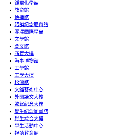
鍾靈化學館
教育館
傳播館
紹謨紀念體育館
麗澤國際學舍
文學館
會文館
商管大樓
海事博物館
工學館
工學大樓
松濤館
文錙藝術中心
外國語文大樓
驚聲紀念大樓
覺生紀念圖書館
覺生綜合大樓
學生活動中心
視聽教育館