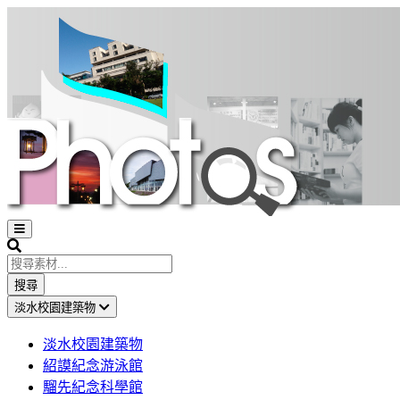
Open
sidebar
Search
搜尋
淡水校園建築物
淡水校園建築物
紹謨紀念游泳館
騮先紀念科學館