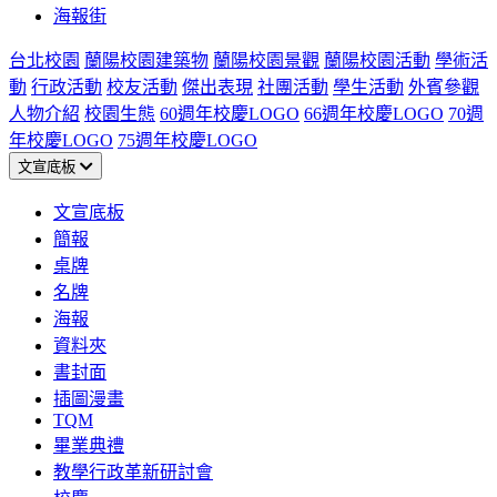
海報街
台北校園
蘭陽校園建築物
蘭陽校園景觀
蘭陽校園活動
學術活
動
行政活動
校友活動
傑出表現
社團活動
學生活動
外賓參觀
人物介紹
校園生態
60週年校慶LOGO
66週年校慶LOGO
70週
年校慶LOGO
75週年校慶LOGO
文宣底板
文宣底板
簡報
桌牌
名牌
海報
資料夾
書封面
插圖漫畫
TQM
畢業典禮
教學行政革新研討會