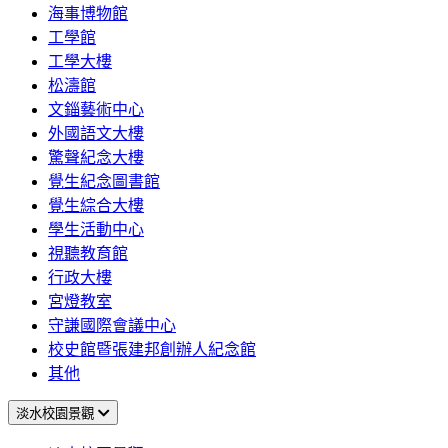
海事博物館
工學館
工學大樓
松濤館
文錙藝術中心
外國語文大樓
驚聲紀念大樓
覺生紀念圖書館
覺生綜合大樓
學生活動中心
視聽教育館
行政大樓
宮燈教室
守謙國際會議中心
校史館暨張建邦創辦人紀念館
其他
淡水校園景觀