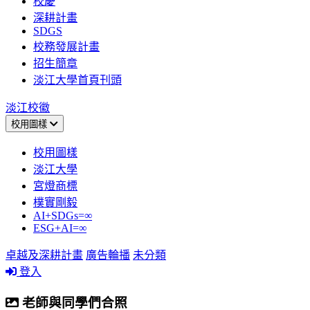
校慶
深耕計畫
SDGS
校務發展計畫
招生簡章
淡江大學首頁刊頭
淡江校徽
校用圖樣
校用圖樣
淡江大學
宮燈商標
樸實剛毅
AI+SDGs=∞
ESG+AI=∞
卓越及深耕計畫
廣告輪播
未分類
登入
老師與同學們合照