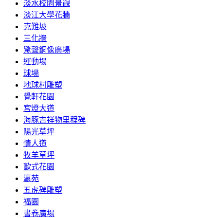
淡水校園景觀
淡江大學花牆
克難坡
三化牆
驚聲銅像廣場
運動場
球場
地球村雕塑
覺軒花園
宮燈大道
海豚吉祥物里程碑
陽光草坪
情人道
牧羊草坪
歐式花園
瀛苑
五虎碑雕塑
福園
書卷廣場