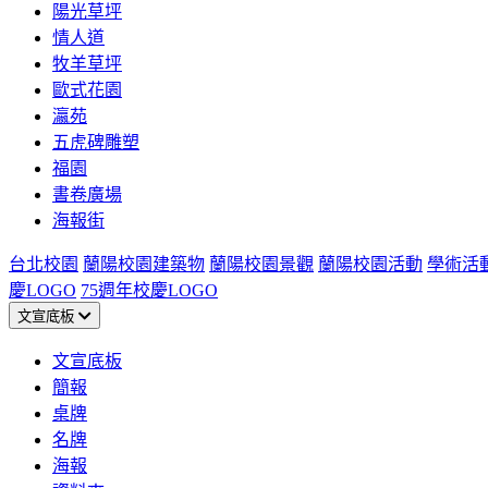
陽光草坪
情人道
牧羊草坪
歐式花園
瀛苑
五虎碑雕塑
福園
書卷廣場
海報街
台北校園
蘭陽校園建築物
蘭陽校園景觀
蘭陽校園活動
學術活
慶LOGO
75週年校慶LOGO
文宣底板
文宣底板
簡報
桌牌
名牌
海報