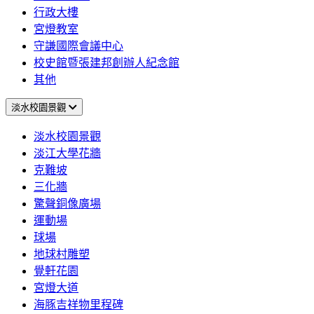
行政大樓
宮燈教室
守謙國際會議中心
校史館暨張建邦創辦人紀念館
其他
淡水校園景觀
淡水校園景觀
淡江大學花牆
克難坡
三化牆
驚聲銅像廣場
運動場
球場
地球村雕塑
覺軒花園
宮燈大道
海豚吉祥物里程碑