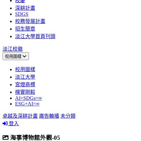
校慶
深耕計畫
SDGS
校務發展計畫
招生簡章
淡江大學首頁刊頭
淡江校徽
校用圖樣
校用圖樣
淡江大學
宮燈商標
樸實剛毅
AI+SDGs=∞
ESG+AI=∞
卓越及深耕計畫
廣告輪播
未分類
登入
海事博物館外觀-05