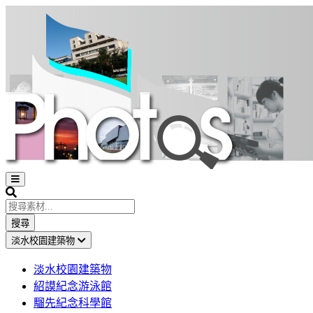
Open
sidebar
Search
搜尋
淡水校園建築物
淡水校園建築物
紹謨紀念游泳館
騮先紀念科學館