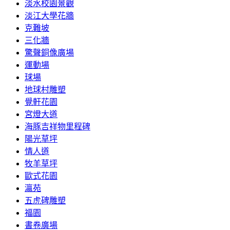
淡水校園景觀
淡江大學花牆
克難坡
三化牆
驚聲銅像廣場
運動場
球場
地球村雕塑
覺軒花園
宮燈大道
海豚吉祥物里程碑
陽光草坪
情人道
牧羊草坪
歐式花園
瀛苑
五虎碑雕塑
福園
書卷廣場