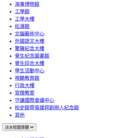
海事博物館
工學館
工學大樓
松濤館
文錙藝術中心
外國語文大樓
驚聲紀念大樓
覺生紀念圖書館
覺生綜合大樓
學生活動中心
視聽教育館
行政大樓
宮燈教室
守謙國際會議中心
校史館暨張建邦創辦人紀念館
其他
淡水校園景觀