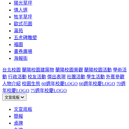
陽光草坪
情人道
牧羊草坪
歐式花園
瀛苑
五虎碑雕塑
福園
書卷廣場
海報街
台北校園
蘭陽校園建築物
蘭陽校園景觀
蘭陽校園活動
學術活
動
行政活動
校友活動
傑出表現
社團活動
學生活動
外賓參觀
人物介紹
校園生態
60週年校慶LOGO
66週年校慶LOGO
70週
年校慶LOGO
75週年校慶LOGO
文宣底板
文宣底板
簡報
桌牌