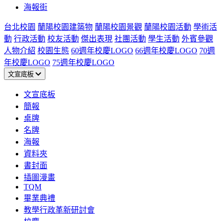
海報街
台北校園
蘭陽校園建築物
蘭陽校園景觀
蘭陽校園活動
學術活
動
行政活動
校友活動
傑出表現
社團活動
學生活動
外賓參觀
人物介紹
校園生態
60週年校慶LOGO
66週年校慶LOGO
70週
年校慶LOGO
75週年校慶LOGO
文宣底板
文宣底板
簡報
桌牌
名牌
海報
資料夾
書封面
插圖漫畫
TQM
畢業典禮
教學行政革新研討會