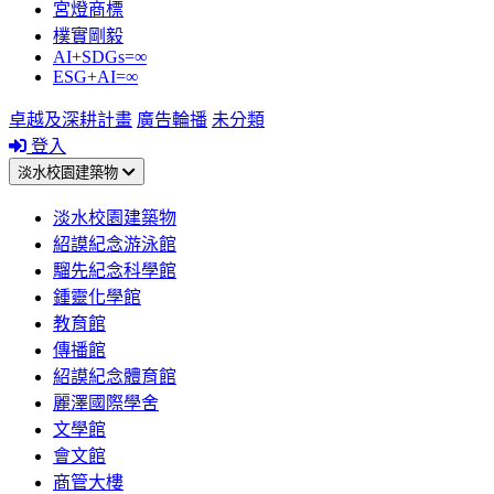
宮燈商標
樸實剛毅
AI+SDGs=∞
ESG+AI=∞
卓越及深耕計畫
廣告輪播
未分類
登入
淡水校園建築物
淡水校園建築物
紹謨紀念游泳館
騮先紀念科學館
鍾靈化學館
教育館
傳播館
紹謨紀念體育館
麗澤國際學舍
文學館
會文館
商管大樓