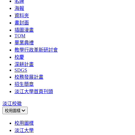
名牌
海報
資料夾
書封面
插圖漫畫
TQM
畢業典禮
教學行政革新研討會
校慶
深耕計畫
SDGS
校務發展計畫
招生簡章
淡江大學首頁刊頭
淡江校徽
校用圖樣
校用圖樣
淡江大學