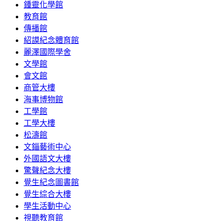
鍾靈化學館
教育館
傳播館
紹謨紀念體育館
麗澤國際學舍
文學館
會文館
商管大樓
海事博物館
工學館
工學大樓
松濤館
文錙藝術中心
外國語文大樓
驚聲紀念大樓
覺生紀念圖書館
覺生綜合大樓
學生活動中心
視聽教育館