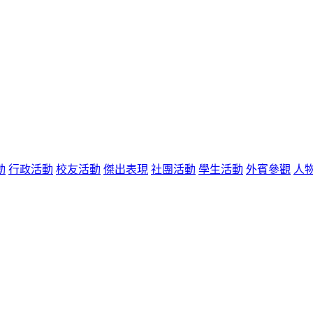
動
行政活動
校友活動
傑出表現
社團活動
學生活動
外賓參觀
人