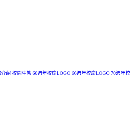
物介紹
校園生態
60週年校慶LOGO
66週年校慶LOGO
70週年校