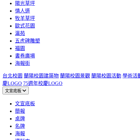
陽光草坪
情人道
牧羊草坪
歐式花園
瀛苑
五虎碑雕塑
福園
書卷廣場
海報街
台北校園
蘭陽校園建築物
蘭陽校園景觀
蘭陽校園活動
學術活
慶LOGO
75週年校慶LOGO
文宣底板
文宣底板
簡報
桌牌
名牌
海報