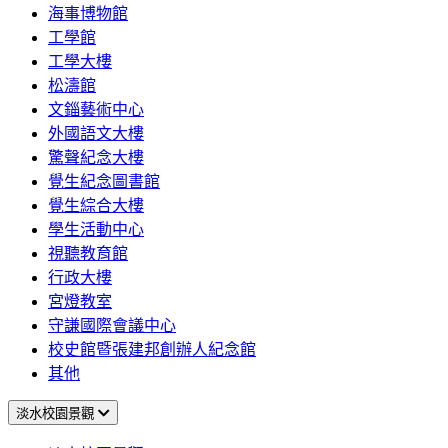
海事博物館
工學館
工學大樓
松濤館
文錙藝術中心
外國語文大樓
驚聲紀念大樓
覺生紀念圖書館
覺生綜合大樓
學生活動中心
視聽教育館
行政大樓
宮燈教室
守謙國際會議中心
校史館暨張建邦創辦人紀念館
其他
淡水校園景觀