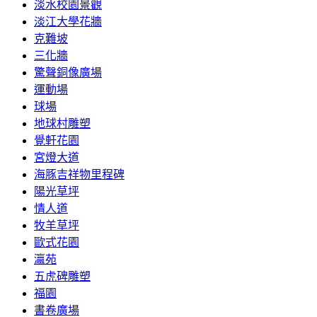
淡水校園景觀
淡江大學花牆
克難坡
三化牆
驚聲銅像廣場
運動場
球場
地球村雕塑
覺軒花園
宮燈大道
海豚吉祥物里程碑
陽光草坪
情人道
牧羊草坪
歐式花園
瀛苑
五虎碑雕塑
福園
書卷廣場