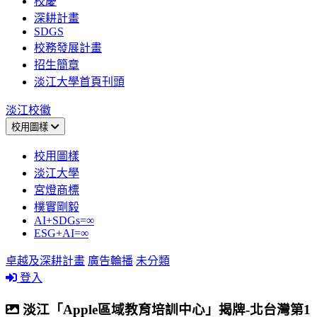
校慶
深耕計畫
SDGS
校務發展計畫
招生簡章
淡江大學首頁刊頭
淡江校徽
校用圖樣
校用圖樣
淡江大學
宮燈商標
樸實剛毅
AI+SDGs=∞
ESG+AI=∞
卓越及深耕計畫
廣告輪播
未分類
登入
淡江「Apple區域教育培訓中心」揭牌-北台灣第1