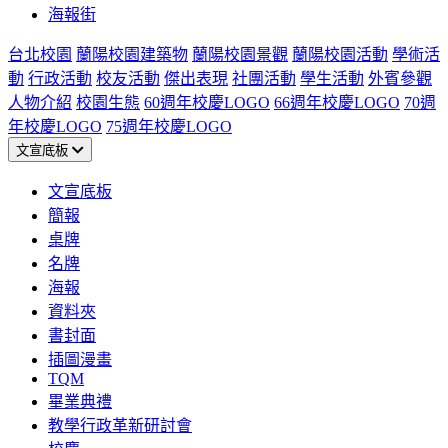
海報街
台北校園
蘭陽校園建築物
蘭陽校園景觀
蘭陽校園活動
學術活
動
行政活動
校友活動
傑出表現
社團活動
學生活動
外賓參觀
人物介紹
校園生態
60週年校慶LOGO
66週年校慶LOGO
70週
年校慶LOGO
75週年校慶LOGO
文宣底板
文宣底板
簡報
桌牌
名牌
海報
資料夾
書封面
插圖漫畫
TQM
畢業典禮
教學行政革新研討會