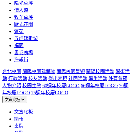
陽光草坪
情人道
牧羊草坪
歐式花園
瀛苑
五虎碑雕塑
福園
書卷廣場
海報街
台北校園
蘭陽校園建築物
蘭陽校園景觀
蘭陽校園活動
學術活
動
行政活動
校友活動
傑出表現
社團活動
學生活動
外賓參觀
人物介紹
校園生態
60週年校慶LOGO
66週年校慶LOGO
70週
年校慶LOGO
75週年校慶LOGO
文宣底板
文宣底板
簡報
桌牌