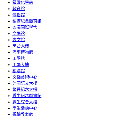
鍾靈化學館
教育館
傳播館
紹謨紀念體育館
麗澤國際學舍
文學館
會文館
商管大樓
海事博物館
工學館
工學大樓
松濤館
文錙藝術中心
外國語文大樓
驚聲紀念大樓
覺生紀念圖書館
覺生綜合大樓
學生活動中心
視聽教育館