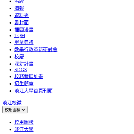
名牌
海報
資料夾
書封面
插圖漫畫
TQM
畢業典禮
教學行政革新研討會
校慶
深耕計畫
SDGS
校務發展計畫
招生簡章
淡江大學首頁刊頭
淡江校徽
校用圖樣
校用圖樣
淡江大學