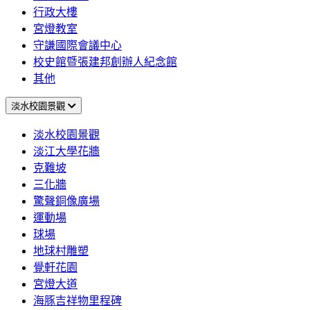
行政大樓
宮燈教室
守謙國際會議中心
校史館暨張建邦創辦人紀念館
其他
淡水校園景觀
淡水校園景觀
淡江大學花牆
克難坡
三化牆
驚聲銅像廣場
運動場
球場
地球村雕塑
覺軒花園
宮燈大道
海豚吉祥物里程碑