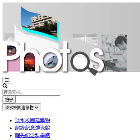
Open
sidebar
Search
搜尋
淡水校園建築物
淡水校園建築物
紹謨紀念游泳館
騮先紀念科學館