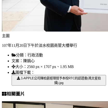
主圖
107年11月20日下午於淡水校園商管大樓舉行
分類：
行政活動
文案：
陳娟心
大小：
2560 px × 1707 px、1.95 MB
圖檔下載：
1-APPLE公司陳柏蒼經理授予本校RTC的認證書(馮文星拍
攝).jpg
相關圖片