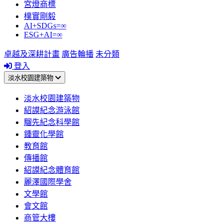
宮燈商標
樸實剛毅
AI+SDGs=∞
ESG+AI=∞
卓越及深耕計畫
廣告輪播
未分類
登入
淡水校園建築物
淡水校園建築物
紹謨紀念游泳館
騮先紀念科學館
鍾靈化學館
教育館
傳播館
紹謨紀念體育館
麗澤國際學舍
文學館
會文館
商管大樓