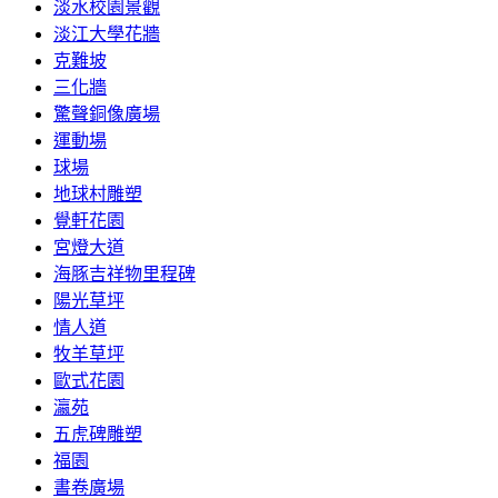
淡水校園景觀
淡江大學花牆
克難坡
三化牆
驚聲銅像廣場
運動場
球場
地球村雕塑
覺軒花園
宮燈大道
海豚吉祥物里程碑
陽光草坪
情人道
牧羊草坪
歐式花園
瀛苑
五虎碑雕塑
福園
書卷廣場