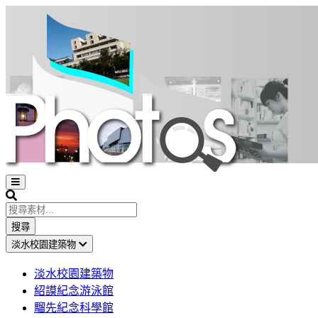
Open
sidebar
Search
搜尋
淡水校園建築物
淡水校園建築物
紹謨紀念游泳館
騮先紀念科學館