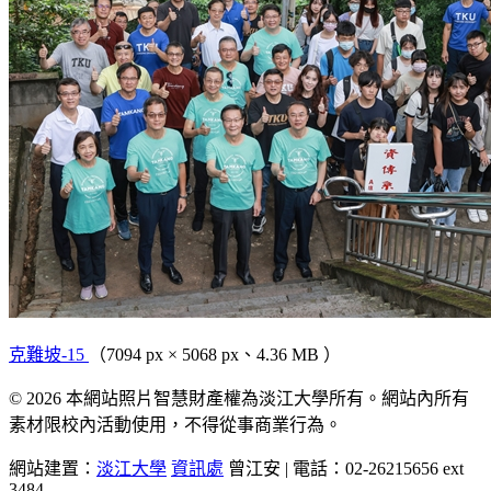
克難坡-15
（7094 px × 5068 px、4.36 MB ）
© 2026 本網站照片智慧財產權為淡江大學所有。網站內所有
素材限校內活動使用，不得從事商業行為。
網站建置：
淡江大學
資訊處
曾江安 | 電話：02-26215656 ext
3484