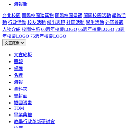
海報街
台北校園
蘭陽校園建築物
蘭陽校園景觀
蘭陽校園活動
學術活
動
行政活動
校友活動
傑出表現
社團活動
學生活動
外賓參觀
人物介紹
校園生態
60週年校慶LOGO
66週年校慶LOGO
70週
年校慶LOGO
75週年校慶LOGO
文宣底板
文宣底板
簡報
桌牌
名牌
海報
資料夾
書封面
插圖漫畫
TQM
畢業典禮
教學行政革新研討會