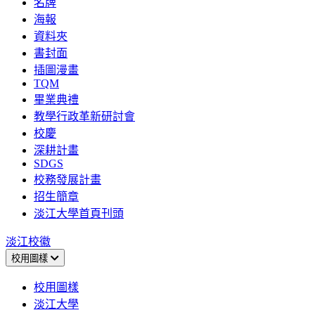
名牌
海報
資料夾
書封面
插圖漫畫
TQM
畢業典禮
教學行政革新研討會
校慶
深耕計畫
SDGS
校務發展計畫
招生簡章
淡江大學首頁刊頭
淡江校徽
校用圖樣
校用圖樣
淡江大學