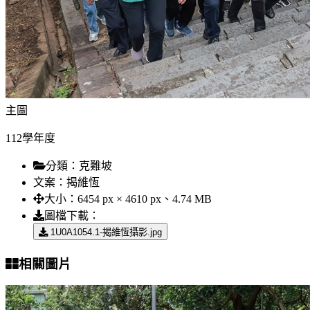
主圖
112學年度
分類：
克難坡
文案：
揭維恆
大小：
6454 px × 4610 px、4.74 MB
圖檔下載：
1U0A1054.1-揭維恆攝影.jpg
相關圖片