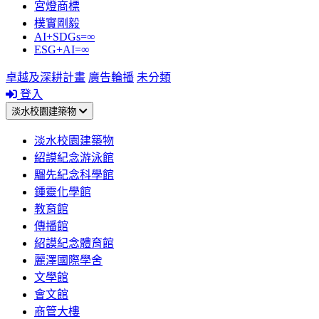
宮燈商標
樸實剛毅
AI+SDGs=∞
ESG+AI=∞
卓越及深耕計畫
廣告輪播
未分類
登入
淡水校園建築物
淡水校園建築物
紹謨紀念游泳館
騮先紀念科學館
鍾靈化學館
教育館
傳播館
紹謨紀念體育館
麗澤國際學舍
文學館
會文館
商管大樓