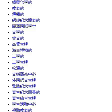
鍾靈化學館
教育館
傳播館
紹謨紀念體育館
麗澤國際學舍
文學館
會文館
商管大樓
海事博物館
工學館
工學大樓
松濤館
文錙藝術中心
外國語文大樓
驚聲紀念大樓
覺生紀念圖書館
覺生綜合大樓
學生活動中心
視聽教育館