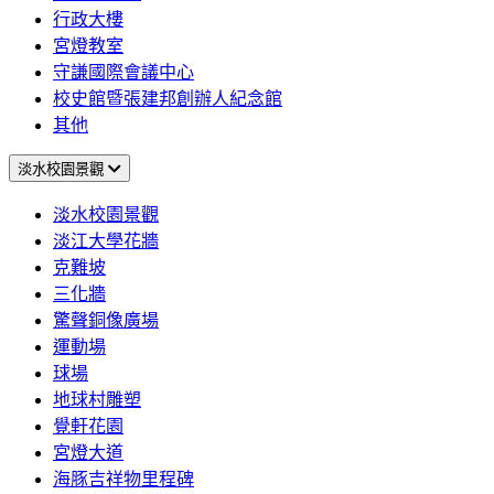
行政大樓
宮燈教室
守謙國際會議中心
校史館暨張建邦創辦人紀念館
其他
淡水校園景觀
淡水校園景觀
淡江大學花牆
克難坡
三化牆
驚聲銅像廣場
運動場
球場
地球村雕塑
覺軒花園
宮燈大道
海豚吉祥物里程碑