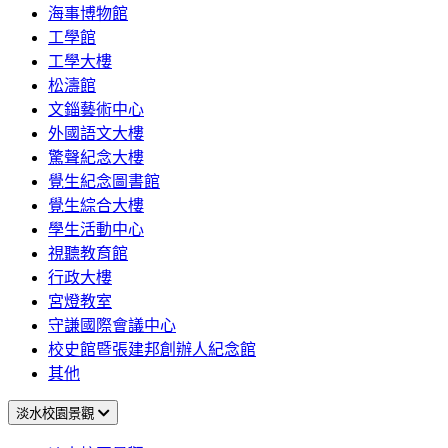
海事博物館
工學館
工學大樓
松濤館
文錙藝術中心
外國語文大樓
驚聲紀念大樓
覺生紀念圖書館
覺生綜合大樓
學生活動中心
視聽教育館
行政大樓
宮燈教室
守謙國際會議中心
校史館暨張建邦創辦人紀念館
其他
淡水校園景觀