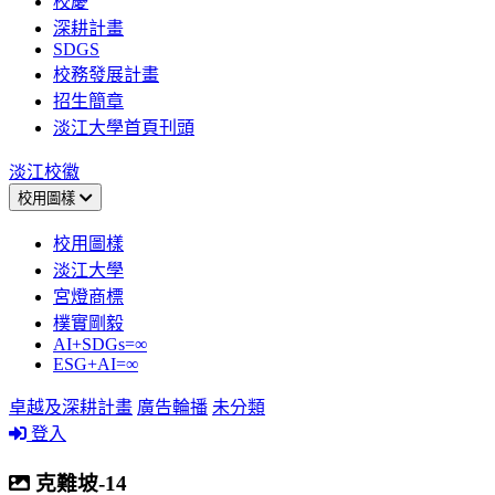
校慶
深耕計畫
SDGS
校務發展計畫
招生簡章
淡江大學首頁刊頭
淡江校徽
校用圖樣
校用圖樣
淡江大學
宮燈商標
樸實剛毅
AI+SDGs=∞
ESG+AI=∞
卓越及深耕計畫
廣告輪播
未分類
登入
克難坡-14