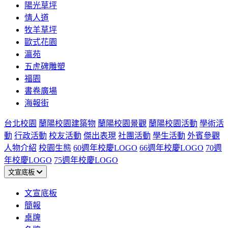
陽光草坪
情人道
牧羊草坪
歐式花園
瀛苑
五虎碑雕塑
福園
書卷廣場
海報街
台北校園
蘭陽校園建築物
蘭陽校園景觀
蘭陽校園活動
學術活
動
行政活動
校友活動
傑出表現
社團活動
學生活動
外賓參觀
人物介紹
校園生態
60週年校慶LOGO
66週年校慶LOGO
70週
年校慶LOGO
75週年校慶LOGO
文宣底板
文宣底板
簡報
桌牌