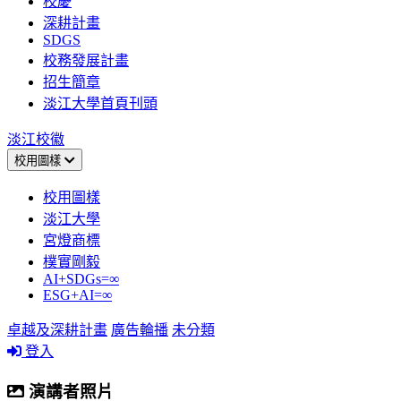
校慶
深耕計畫
SDGS
校務發展計畫
招生簡章
淡江大學首頁刊頭
淡江校徽
校用圖樣
校用圖樣
淡江大學
宮燈商標
樸實剛毅
AI+SDGs=∞
ESG+AI=∞
卓越及深耕計畫
廣告輪播
未分類
登入
演講者照片