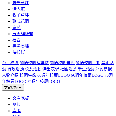
陽光草坪
情人道
牧羊草坪
歐式花園
瀛苑
五虎碑雕塑
福園
書卷廣場
海報街
台北校園
蘭陽校園建築物
蘭陽校園景觀
蘭陽校園活動
學術活
動
行政活動
校友活動
傑出表現
社團活動
學生活動
外賓參觀
人物介紹
校園生態
60週年校慶LOGO
66週年校慶LOGO
70週
年校慶LOGO
75週年校慶LOGO
文宣底板
文宣底板
簡報
桌牌