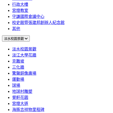
行政大樓
宮燈教室
守謙國際會議中心
校史館暨張建邦創辦人紀念館
其他
淡水校園景觀
淡水校園景觀
淡江大學花牆
克難坡
三化牆
驚聲銅像廣場
運動場
球場
地球村雕塑
覺軒花園
宮燈大道
海豚吉祥物里程碑