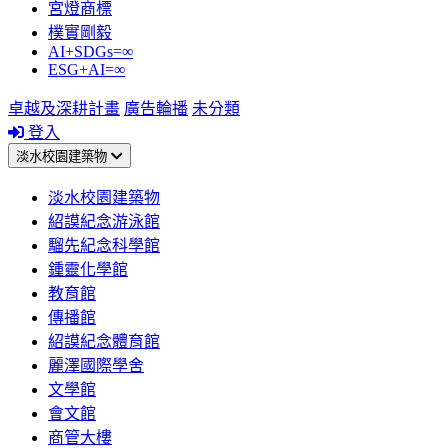
宮燈商標
樸實剛毅
AI+SDGs=∞
ESG+AI=∞
卓越及深耕計畫
廣告輪播
未分類
登入
淡水校園建築物
淡水校園建築物
紹謨紀念游泳館
騮先紀念科學館
鍾靈化學館
教育館
傳播館
紹謨紀念體育館
麗澤國際學舍
文學館
會文館
商管大樓