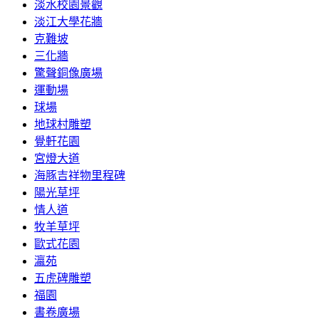
淡水校園景觀
淡江大學花牆
克難坡
三化牆
驚聲銅像廣場
運動場
球場
地球村雕塑
覺軒花園
宮燈大道
海豚吉祥物里程碑
陽光草坪
情人道
牧羊草坪
歐式花園
瀛苑
五虎碑雕塑
福園
書卷廣場