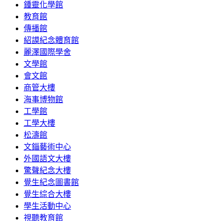
鍾靈化學館
教育館
傳播館
紹謨紀念體育館
麗澤國際學舍
文學館
會文館
商管大樓
海事博物館
工學館
工學大樓
松濤館
文錙藝術中心
外國語文大樓
驚聲紀念大樓
覺生紀念圖書館
覺生綜合大樓
學生活動中心
視聽教育館