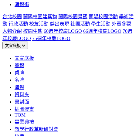
海報街
台北校園
蘭陽校園建築物
蘭陽校園景觀
蘭陽校園活動
學術活
動
行政活動
校友活動
傑出表現
社團活動
學生活動
外賓參觀
人物介紹
校園生態
60週年校慶LOGO
66週年校慶LOGO
70週
年校慶LOGO
75週年校慶LOGO
文宣底板
文宣底板
簡報
桌牌
名牌
海報
資料夾
書封面
插圖漫畫
TQM
畢業典禮
教學行政革新研討會