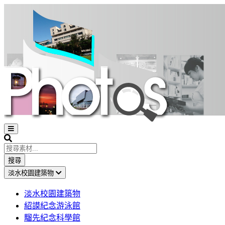
Open
sidebar
Search
搜尋
淡水校園建築物
淡水校園建築物
紹謨紀念游泳館
騮先紀念科學館