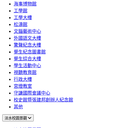
海事博物館
工學館
工學大樓
松濤館
文錙藝術中心
外國語文大樓
驚聲紀念大樓
覺生紀念圖書館
覺生綜合大樓
學生活動中心
視聽教育館
行政大樓
宮燈教室
守謙國際會議中心
校史館暨張建邦創辦人紀念館
其他
淡水校園景觀