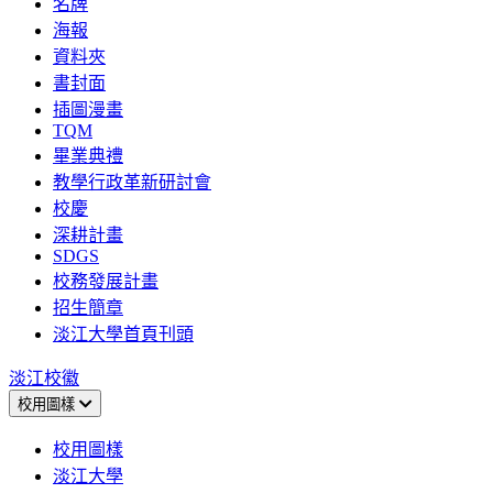
名牌
海報
資料夾
書封面
插圖漫畫
TQM
畢業典禮
教學行政革新研討會
校慶
深耕計畫
SDGS
校務發展計畫
招生簡章
淡江大學首頁刊頭
淡江校徽
校用圖樣
校用圖樣
淡江大學