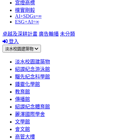
宮燈商標
樸實剛毅
AI+SDGs=∞
ESG+AI=∞
卓越及深耕計畫
廣告輪播
未分類
登入
淡水校園建築物
淡水校園建築物
紹謨紀念游泳館
騮先紀念科學館
鍾靈化學館
教育館
傳播館
紹謨紀念體育館
麗澤國際學舍
文學館
會文館
商管大樓