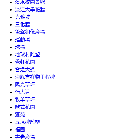
淡水校園景觀
淡江大學花牆
克難坡
三化牆
驚聲銅像廣場
運動場
球場
地球村雕塑
覺軒花園
宮燈大道
海豚吉祥物里程碑
陽光草坪
情人道
牧羊草坪
歐式花園
瀛苑
五虎碑雕塑
福園
書卷廣場