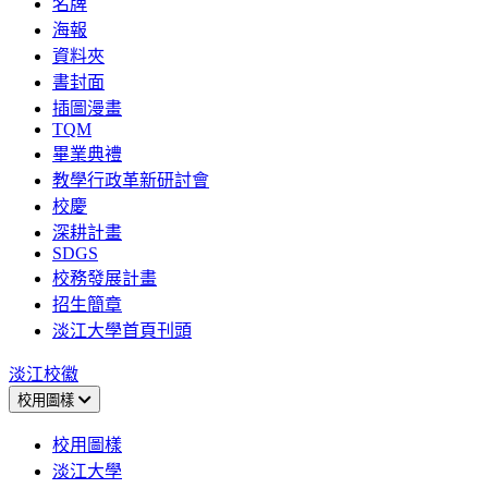
名牌
海報
資料夾
書封面
插圖漫畫
TQM
畢業典禮
教學行政革新研討會
校慶
深耕計畫
SDGS
校務發展計畫
招生簡章
淡江大學首頁刊頭
淡江校徽
校用圖樣
校用圖樣
淡江大學