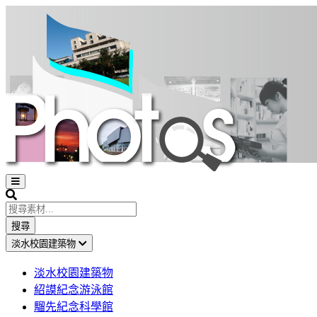
Open
sidebar
Search
搜尋
淡水校園建築物
淡水校園建築物
紹謨紀念游泳館
騮先紀念科學館