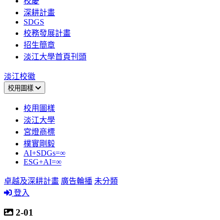
校慶
深耕計畫
SDGS
校務發展計畫
招生簡章
淡江大學首頁刊頭
淡江校徽
校用圖樣
校用圖樣
淡江大學
宮燈商標
樸實剛毅
AI+SDGs=∞
ESG+AI=∞
卓越及深耕計畫
廣告輪播
未分類
登入
2-01