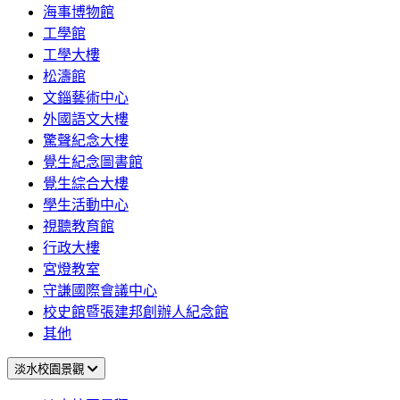
海事博物館
工學館
工學大樓
松濤館
文錙藝術中心
外國語文大樓
驚聲紀念大樓
覺生紀念圖書館
覺生綜合大樓
學生活動中心
視聽教育館
行政大樓
宮燈教室
守謙國際會議中心
校史館暨張建邦創辦人紀念館
其他
淡水校園景觀