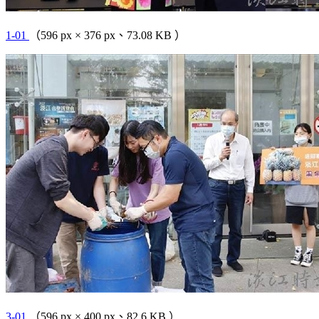
1-01
（596 px × 376 px、73.08 KB ）
3-01
（596 px × 400 px、82.6 KB ）