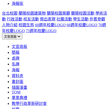
海報街
台北校園
蘭陽校園建築物
蘭陽校園景觀
蘭陽校園活動
學術活
動
行政活動
校友活動
傑出表現
社團活動
學生活動
外賓參觀
人物介紹
校園生態
60週年校慶LOGO
66週年校慶LOGO
70週
年校慶LOGO
75週年校慶LOGO
文宣底板
文宣底板
簡報
桌牌
名牌
海報
資料夾
書封面
插圖漫畫
TQM
畢業典禮
教學行政革新研討會