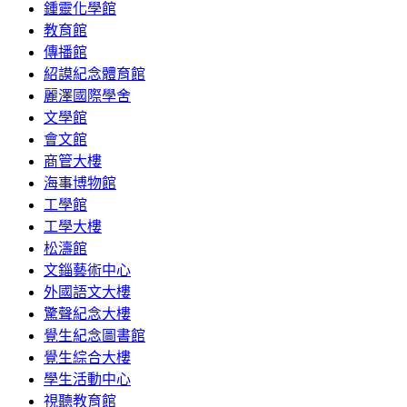
鍾靈化學館
教育館
傳播館
紹謨紀念體育館
麗澤國際學舍
文學館
會文館
商管大樓
海事博物館
工學館
工學大樓
松濤館
文錙藝術中心
外國語文大樓
驚聲紀念大樓
覺生紀念圖書館
覺生綜合大樓
學生活動中心
視聽教育館