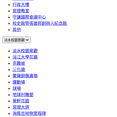
行政大樓
宮燈教室
守謙國際會議中心
校史館暨張建邦創辦人紀念館
其他
淡水校園景觀
淡水校園景觀
淡江大學花牆
克難坡
三化牆
驚聲銅像廣場
運動場
球場
地球村雕塑
覺軒花園
宮燈大道
海豚吉祥物里程碑