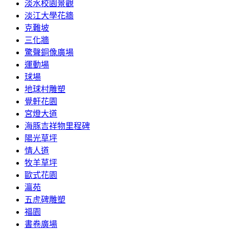
淡水校園景觀
淡江大學花牆
克難坡
三化牆
驚聲銅像廣場
運動場
球場
地球村雕塑
覺軒花園
宮燈大道
海豚吉祥物里程碑
陽光草坪
情人道
牧羊草坪
歐式花園
瀛苑
五虎碑雕塑
福園
書卷廣場