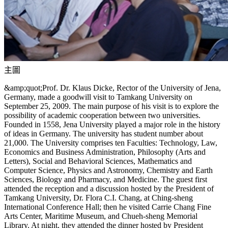
主圖
&amp;quot;Prof. Dr. Klaus Dicke, Rector of the University of Jena,
Germany, made a goodwill visit to Tamkang University on
September 25, 2009. The main purpose of his visit is to explore the
possibility of academic cooperation between two universities.
Founded in 1558, Jena University played a major role in the history
of ideas in Germany. The university has student number about
21,000. The University comprises ten Faculties: Technology, Law,
Economics and Business Administration, Philosophy (Arts and
Letters), Social and Behavioral Sciences, Mathematics and
Computer Science, Physics and Astronomy, Chemistry and Earth
Sciences, Biology and Pharmacy, and Medicine. The guest first
attended the reception and a discussion hosted by the President of
Tamkang University, Dr. Flora C.I. Chang, at Ching-sheng
International Conference Hall; then he visited Carrie Chang Fine
Arts Center, Maritime Museum, and Chueh-sheng Memorial
Library. At night, they attended the dinner hosted by President