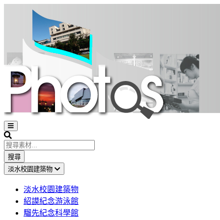
Open
sidebar
Search
搜尋
淡水校園建築物
淡水校園建築物
紹謨紀念游泳館
騮先紀念科學館