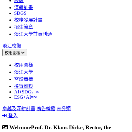
校慶
深耕計畫
SDGS
校務發展計畫
招生簡章
淡江大學首頁刊頭
淡江校徽
校用圖樣
校用圖樣
淡江大學
宮燈商標
樸實剛毅
AI+SDGs=∞
ESG+AI=∞
卓越及深耕計畫
廣告輪播
未分類
登入
WelcomeProf. Dr. Klaus Dicke, Rector, the