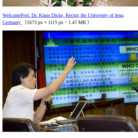
WelcomeProf. Dr. Klaus Dicke, Rector, the University of Jena,
Germany
（1673 px × 1115 px、1.47 MB ）