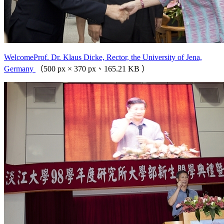
WelcomeProf. Dr. Klaus Dicke, Rector, the University of Jena,
Germany
（500 px × 370 px、165.21 KB ）