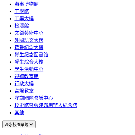
海事博物館
工學館
工學大樓
松濤館
文錙藝術中心
外國語文大樓
驚聲紀念大樓
覺生紀念圖書館
覺生綜合大樓
學生活動中心
視聽教育館
行政大樓
宮燈教室
守謙國際會議中心
校史館暨張建邦創辦人紀念館
其他
淡水校園景觀