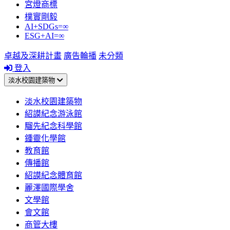
宮燈商標
樸實剛毅
AI+SDGs=∞
ESG+AI=∞
卓越及深耕計畫
廣告輪播
未分類
登入
淡水校園建築物
淡水校園建築物
紹謨紀念游泳館
騮先紀念科學館
鍾靈化學館
教育館
傳播館
紹謨紀念體育館
麗澤國際學舍
文學館
會文館
商管大樓