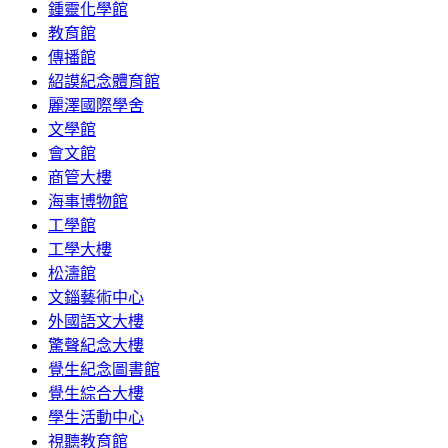
鍾靈化學館
教育館
傳播館
紹謨紀念體育館
麗澤國際學舍
文學館
會文館
商管大樓
海事博物館
工學館
工學大樓
松濤館
文錙藝術中心
外國語文大樓
驚聲紀念大樓
覺生紀念圖書館
覺生綜合大樓
學生活動中心
視聽教育館