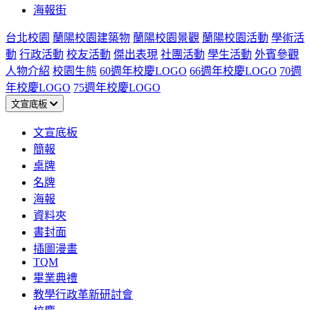
海報街
台北校園
蘭陽校園建築物
蘭陽校園景觀
蘭陽校園活動
學術活
動
行政活動
校友活動
傑出表現
社團活動
學生活動
外賓參觀
人物介紹
校園生態
60週年校慶LOGO
66週年校慶LOGO
70週
年校慶LOGO
75週年校慶LOGO
文宣底板
文宣底板
簡報
桌牌
名牌
海報
資料夾
書封面
插圖漫畫
TQM
畢業典禮
教學行政革新研討會