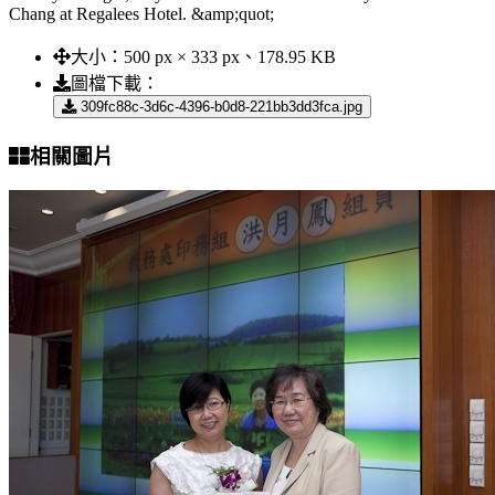
Chang at Regalees Hotel. &amp;quot;
大小：
500 px × 333 px、178.95 KB
圖檔下載：
309fc88c-3d6c-4396-b0d8-221bb3dd3fca.jpg
相關圖片