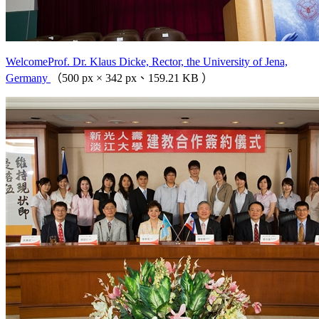
WelcomeProf. Dr. Klaus Dicke, Rector, the University of Jena,
Germany
（500 px × 342 px、159.21 KB ）