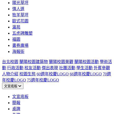
陽光草坪
情人道
牧羊草坪
歐式花園
瀛苑
五虎碑雕塑
福園
書卷廣場
海報街
台北校園
蘭陽校園建築物
蘭陽校園景觀
蘭陽校園活動
學術活
動
行政活動
校友活動
傑出表現
社團活動
學生活動
外賓參觀
人物介紹
校園生態
60週年校慶LOGO
66週年校慶LOGO
70週
年校慶LOGO
75週年校慶LOGO
文宣底板
文宣底板
簡報
桌牌