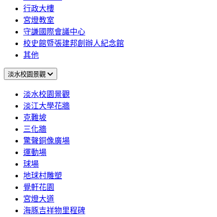
行政大樓
宮燈教室
守謙國際會議中心
校史館暨張建邦創辦人紀念館
其他
淡水校園景觀
淡水校園景觀
淡江大學花牆
克難坡
三化牆
驚聲銅像廣場
運動場
球場
地球村雕塑
覺軒花園
宮燈大道
海豚吉祥物里程碑