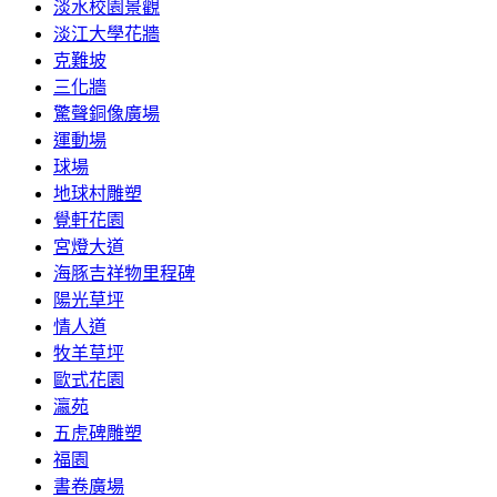
淡水校園景觀
淡江大學花牆
克難坡
三化牆
驚聲銅像廣場
運動場
球場
地球村雕塑
覺軒花園
宮燈大道
海豚吉祥物里程碑
陽光草坪
情人道
牧羊草坪
歐式花園
瀛苑
五虎碑雕塑
福園
書卷廣場