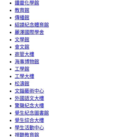
鍾靈化學館
教育館
傳播館
紹謨紀念體育館
麗澤國際學舍
文學館
會文館
商管大樓
海事博物館
工學館
工學大樓
松濤館
文錙藝術中心
外國語文大樓
驚聲紀念大樓
覺生紀念圖書館
覺生綜合大樓
學生活動中心
視聽教育館