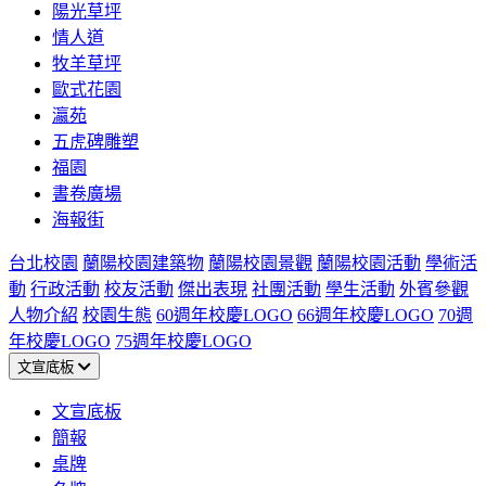
陽光草坪
情人道
牧羊草坪
歐式花園
瀛苑
五虎碑雕塑
福園
書卷廣場
海報街
台北校園
蘭陽校園建築物
蘭陽校園景觀
蘭陽校園活動
學術活
動
行政活動
校友活動
傑出表現
社團活動
學生活動
外賓參觀
人物介紹
校園生態
60週年校慶LOGO
66週年校慶LOGO
70週
年校慶LOGO
75週年校慶LOGO
文宣底板
文宣底板
簡報
桌牌