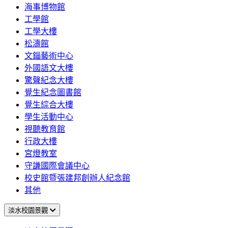
海事博物館
工學館
工學大樓
松濤館
文錙藝術中心
外國語文大樓
驚聲紀念大樓
覺生紀念圖書館
覺生綜合大樓
學生活動中心
視聽教育館
行政大樓
宮燈教室
守謙國際會議中心
校史館暨張建邦創辦人紀念館
其他
淡水校園景觀