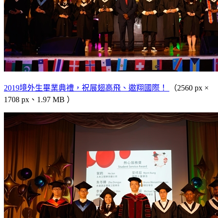
2019境外生畢業典禮，祝展翅高飛、遨翔國際！
（2560 px ×
1708 px、1.97 MB ）