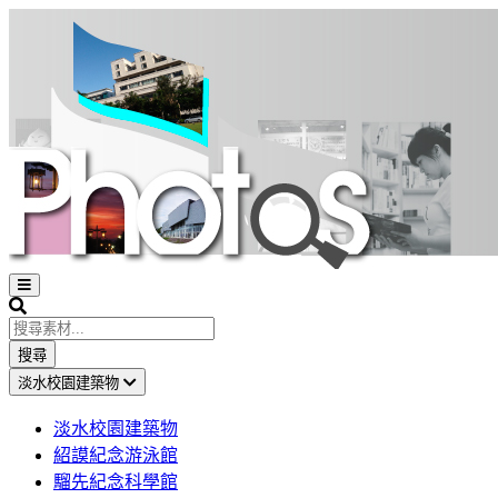
Open
sidebar
Search
搜尋
淡水校園建築物
淡水校園建築物
紹謨紀念游泳館
騮先紀念科學館