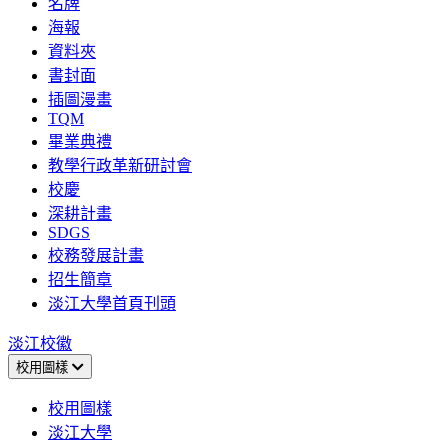
名牌
海報
資料夾
書封面
插圖漫畫
TQM
畢業典禮
教學行政革新研討會
校慶
深耕計畫
SDGS
校務發展計畫
招生簡章
淡江大學首頁刊頭
淡江校徽
校用圖樣
校用圖樣
淡江大學