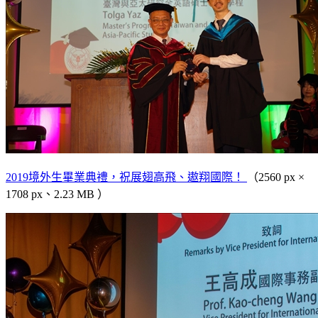
2019境外生畢業典禮，祝展翅高飛、遨翔國際！
（2560 px ×
1708 px、2.23 MB ）