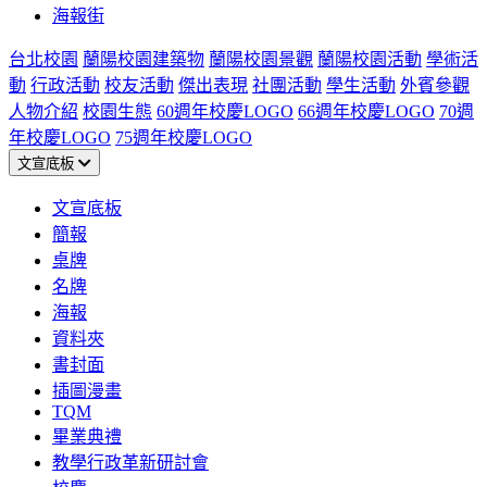
海報街
台北校園
蘭陽校園建築物
蘭陽校園景觀
蘭陽校園活動
學術活
動
行政活動
校友活動
傑出表現
社團活動
學生活動
外賓參觀
人物介紹
校園生態
60週年校慶LOGO
66週年校慶LOGO
70週
年校慶LOGO
75週年校慶LOGO
文宣底板
文宣底板
簡報
桌牌
名牌
海報
資料夾
書封面
插圖漫畫
TQM
畢業典禮
教學行政革新研討會