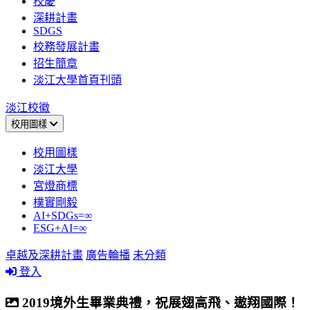
校慶
深耕計畫
SDGS
校務發展計畫
招生簡章
淡江大學首頁刊頭
淡江校徽
校用圖樣
校用圖樣
淡江大學
宮燈商標
樸實剛毅
AI+SDGs=∞
ESG+AI=∞
卓越及深耕計畫
廣告輪播
未分類
登入
2019境外生畢業典禮，祝展翅高飛、遨翔國際！