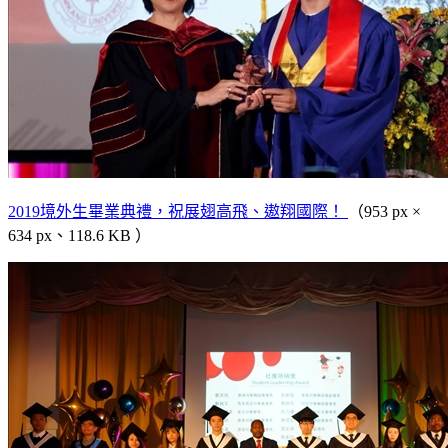
2019境外生畢業典禮，祝展翅高飛、遨翔國際！
（953 px ×
634 px、118.6 KB ）