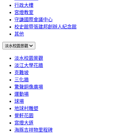
行政大樓
宮燈教室
守謙國際會議中心
校史館暨張建邦創辦人紀念館
其他
淡水校園景觀
淡水校園景觀
淡江大學花牆
克難坡
三化牆
驚聲銅像廣場
運動場
球場
地球村雕塑
覺軒花園
宮燈大道
海豚吉祥物里程碑