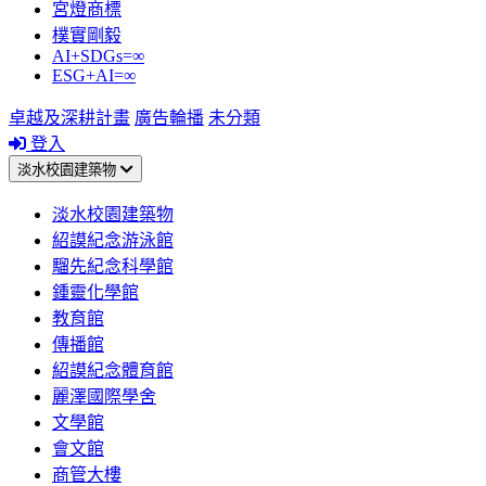
宮燈商標
樸實剛毅
AI+SDGs=∞
ESG+AI=∞
卓越及深耕計畫
廣告輪播
未分類
登入
淡水校園建築物
淡水校園建築物
紹謨紀念游泳館
騮先紀念科學館
鍾靈化學館
教育館
傳播館
紹謨紀念體育館
麗澤國際學舍
文學館
會文館
商管大樓