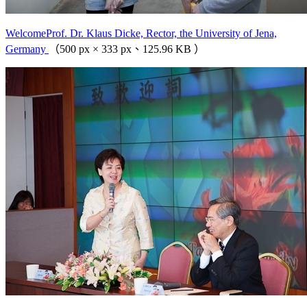
WelcomeProf. Dr. Klaus Dicke, Rector, the University of Jena,
Germany
（500 px × 333 px、125.96 KB ）