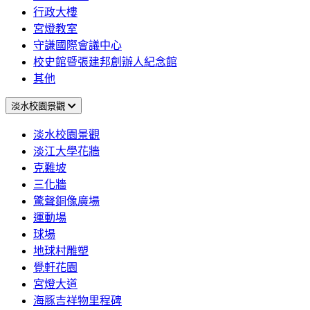
行政大樓
宮燈教室
守謙國際會議中心
校史館暨張建邦創辦人紀念館
其他
淡水校園景觀
淡水校園景觀
淡江大學花牆
克難坡
三化牆
驚聲銅像廣場
運動場
球場
地球村雕塑
覺軒花園
宮燈大道
海豚吉祥物里程碑