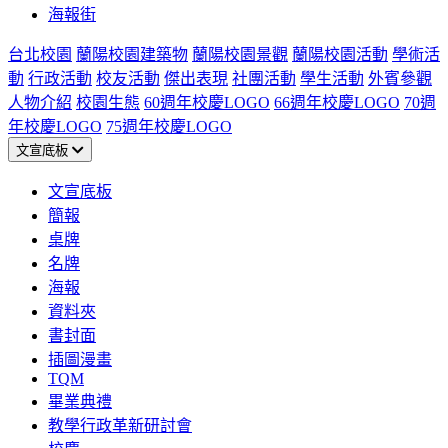
海報街
台北校園
蘭陽校園建築物
蘭陽校園景觀
蘭陽校園活動
學術活
動
行政活動
校友活動
傑出表現
社團活動
學生活動
外賓參觀
人物介紹
校園生態
60週年校慶LOGO
66週年校慶LOGO
70週
年校慶LOGO
75週年校慶LOGO
文宣底板
文宣底板
簡報
桌牌
名牌
海報
資料夾
書封面
插圖漫畫
TQM
畢業典禮
教學行政革新研討會