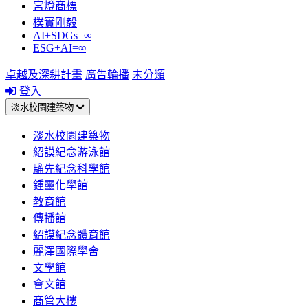
宮燈商標
樸實剛毅
AI+SDGs=∞
ESG+AI=∞
卓越及深耕計畫
廣告輪播
未分類
登入
淡水校園建築物
淡水校園建築物
紹謨紀念游泳館
騮先紀念科學館
鍾靈化學館
教育館
傳播館
紹謨紀念體育館
麗澤國際學舍
文學館
會文館
商管大樓