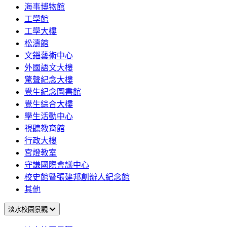
海事博物館
工學館
工學大樓
松濤館
文錙藝術中心
外國語文大樓
驚聲紀念大樓
覺生紀念圖書館
覺生綜合大樓
學生活動中心
視聽教育館
行政大樓
宮燈教室
守謙國際會議中心
校史館暨張建邦創辦人紀念館
其他
淡水校園景觀