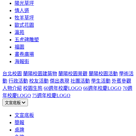
陽光草坪
情人道
牧羊草坪
歐式花園
瀛苑
五虎碑雕塑
福園
書卷廣場
海報街
台北校園
蘭陽校園建築物
蘭陽校園景觀
蘭陽校園活動
學術活
動
行政活動
校友活動
傑出表現
社團活動
學生活動
外賓參觀
人物介紹
校園生態
60週年校慶LOGO
66週年校慶LOGO
70週
年校慶LOGO
75週年校慶LOGO
文宣底板
文宣底板
簡報
桌牌