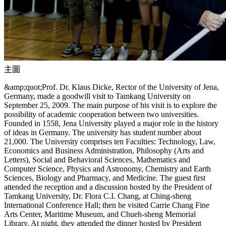
主圖
&amp;quot;Prof. Dr. Klaus Dicke, Rector of the University of Jena,
Germany, made a goodwill visit to Tamkang University on
September 25, 2009. The main purpose of his visit is to explore the
possibility of academic cooperation between two universities.
Founded in 1558, Jena University played a major role in the history
of ideas in Germany. The university has student number about
21,000. The University comprises ten Faculties: Technology, Law,
Economics and Business Administration, Philosophy (Arts and
Letters), Social and Behavioral Sciences, Mathematics and
Computer Science, Physics and Astronomy, Chemistry and Earth
Sciences, Biology and Pharmacy, and Medicine. The guest first
attended the reception and a discussion hosted by the President of
Tamkang University, Dr. Flora C.I. Chang, at Ching-sheng
International Conference Hall; then he visited Carrie Chang Fine
Arts Center, Maritime Museum, and Chueh-sheng Memorial
Library. At night, they attended the dinner hosted by President