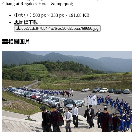
Chang at Regalees Hotel. &amp;quot;
大小：
500 px × 333 px、191.68 KB
圖檔下載：
c527cdc8-7854-4a76-ac36-d2cbaa768656.jpg
相關圖片