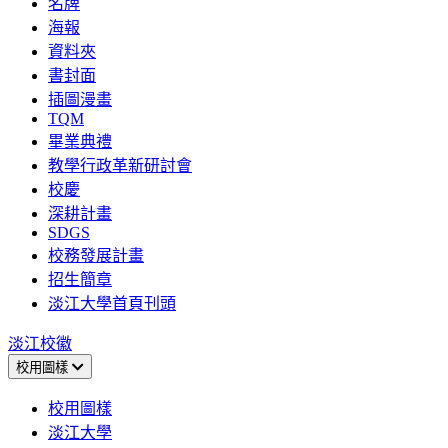
名牌
海報
資料夾
書封面
插圖漫畫
TQM
畢業典禮
教學行政革新研討會
校慶
深耕計畫
SDGS
校務發展計畫
招生簡章
淡江大學首頁刊頭
淡江校徽
校用圖樣
校用圖樣
淡江大學