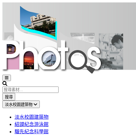
Open
sidebar
Search
搜尋
淡水校園建築物
淡水校園建築物
紹謨紀念游泳館
騮先紀念科學館