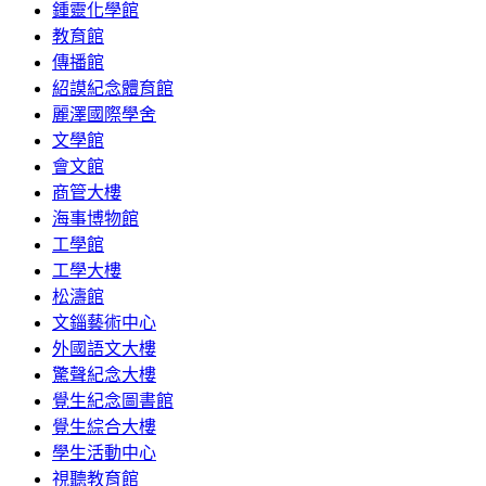
鍾靈化學館
教育館
傳播館
紹謨紀念體育館
麗澤國際學舍
文學館
會文館
商管大樓
海事博物館
工學館
工學大樓
松濤館
文錙藝術中心
外國語文大樓
驚聲紀念大樓
覺生紀念圖書館
覺生綜合大樓
學生活動中心
視聽教育館