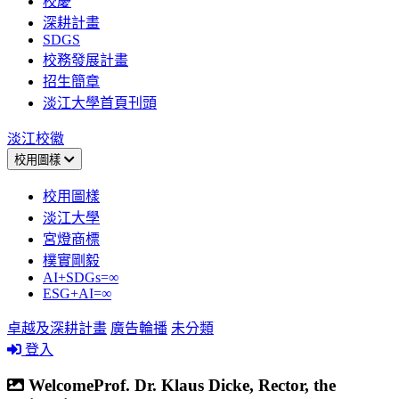
校慶
深耕計畫
SDGS
校務發展計畫
招生簡章
淡江大學首頁刊頭
淡江校徽
校用圖樣
校用圖樣
淡江大學
宮燈商標
樸實剛毅
AI+SDGs=∞
ESG+AI=∞
卓越及深耕計畫
廣告輪播
未分類
登入
WelcomeProf. Dr. Klaus Dicke, Rector, the