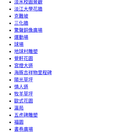
淡水校園景觀
淡江大學花牆
克難坡
三化牆
驚聲銅像廣場
運動場
球場
地球村雕塑
覺軒花園
宮燈大道
海豚吉祥物里程碑
陽光草坪
情人道
牧羊草坪
歐式花園
瀛苑
五虎碑雕塑
福園
書卷廣場