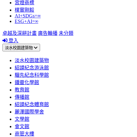
宮燈商標
樸實剛毅
AI+SDGs=∞
ESG+AI=∞
卓越及深耕計畫
廣告輪播
未分類
登入
淡水校園建築物
淡水校園建築物
紹謨紀念游泳館
騮先紀念科學館
鍾靈化學館
教育館
傳播館
紹謨紀念體育館
麗澤國際學舍
文學館
會文館
商管大樓