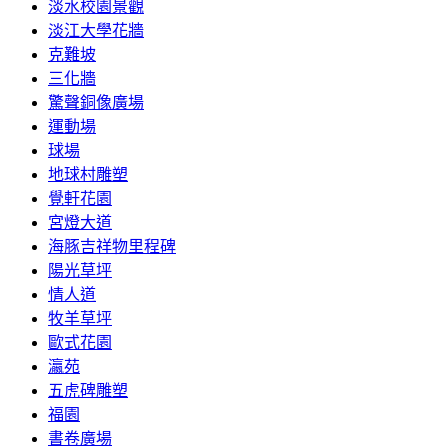
淡水校園景觀
淡江大學花牆
克難坡
三化牆
驚聲銅像廣場
運動場
球場
地球村雕塑
覺軒花園
宮燈大道
海豚吉祥物里程碑
陽光草坪
情人道
牧羊草坪
歐式花園
瀛苑
五虎碑雕塑
福園
書卷廣場