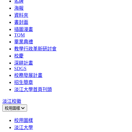
名牌
海報
資料夾
書封面
插圖漫畫
TQM
畢業典禮
教學行政革新研討會
校慶
深耕計畫
SDGS
校務發展計畫
招生簡章
淡江大學首頁刊頭
淡江校徽
校用圖樣
校用圖樣
淡江大學