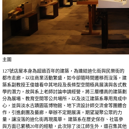
主圖
127號店屋本身為超過百年的建築，為連結迪化街與民樂街的
都市走廊，以往商業活動繁盛，如今卻隨時間遷移而沒落，建
築系副教授王俊雄看中其地段及長條型空間極具展演與各式教
學的潛力，故與系上老師討論申請經營，將三層樓高的建築劃
分為展場、教育空間等公共場所，以及淡江建築系專用育成中
心，並與淡水古蹟園區博物館、地下流設計師交流會等團體合
作，引進劇團及藝廊，舉辦不定期展演，期望凝聚公眾的力
量，讓沒落的迪化街再現風華。 建築系在歷史保存、社區參
與方面已累積20年的經驗，此次除了淡江師生外，還召集其他