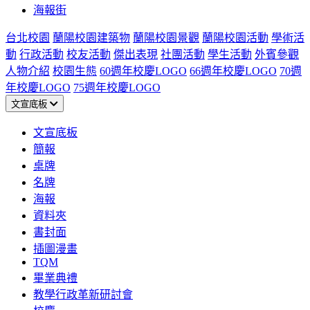
海報街
台北校園
蘭陽校園建築物
蘭陽校園景觀
蘭陽校園活動
學術活
動
行政活動
校友活動
傑出表現
社團活動
學生活動
外賓參觀
人物介紹
校園生態
60週年校慶LOGO
66週年校慶LOGO
70週
年校慶LOGO
75週年校慶LOGO
文宣底板
文宣底板
簡報
桌牌
名牌
海報
資料夾
書封面
插圖漫畫
TQM
畢業典禮
教學行政革新研討會