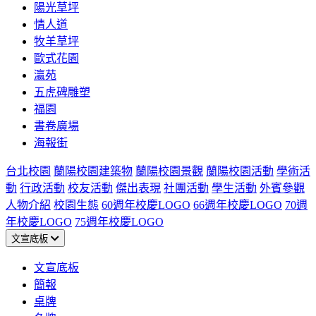
陽光草坪
情人道
牧羊草坪
歐式花園
瀛苑
五虎碑雕塑
福園
書卷廣場
海報街
台北校園
蘭陽校園建築物
蘭陽校園景觀
蘭陽校園活動
學術活
動
行政活動
校友活動
傑出表現
社團活動
學生活動
外賓參觀
人物介紹
校園生態
60週年校慶LOGO
66週年校慶LOGO
70週
年校慶LOGO
75週年校慶LOGO
文宣底板
文宣底板
簡報
桌牌