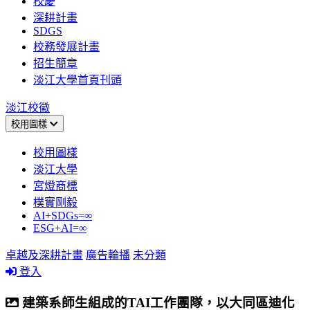
校慶
深耕計畫
SDGS
校務發展計畫
招生簡章
淡江大學首頁刊頭
淡江校徽
校用圖樣
校用圖樣
淡江大學
宮燈商標
樸實剛毅
AI+SDGs=∞
ESG+AI=∞
卓越及深耕計畫
廣告輪播
未分類
登入
建築系師生組成的TAI工作團隊，以大同區迪化