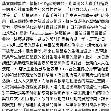
藝文團體幫忙，懷抱1+1&gt;2的理想，期望將公店聯手打造成
一個具有社區凝聚力的公共性建築。「127號公店」已有十川
建築工房、拾棲劇團、手牽手設計工作室等三團體長期進駐使
用，此三團體皆由建築系系友組成，將在育成中心厚植經驗和
實力，讓學生時代的夢想實踐成理想！ 日前建築系在迪化街
127號公店舉辦「Architorture－建築折磨」畢業成果展暨畢業
典禮，建築系師生、系友的設計作品將齊聚一堂，展至27日
止。6月12日吳光廷主任將畢業證書綁在魚竿上，讓大家在台
下搶奪之外，還會播映5年來在建築系的生活血淚史，呈現建
築系學生從沒日沒夜的設計生活中解脫的感覺。此外，20日邀
請建築系助理教授龔書章和建築師孫德鴻對談「台灣的未來在
澳底」。 店長王俊雄副教授表示，127號公店將提供年輕的建
築師和藝術家理想的創作環境，為迪化街帶入非商業性的藝術
活動，注入人文氣息，而展覽與教學活動結合的常設性空間，
也將讓建築系課程更多樣化，進而創造出無數的可能性。建築
系畢業展指導老師賴怡成副教授也表示，學生將迪化街的特色
與社區文化相互融合，設計出互動或非互動的展覽空間，讓參
觀展覽民眾了解迪化街隱藏的傳統。建築系系友柯濬彥參觀公
店後形容：「這是一間最棒的藝廊！少了玻璃牆的阻隔，動線