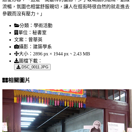
流暢，氛圍也相當舒服親切，讓人在逛街時很自然的就走進去
參觀而沒有壓力。」
分類：
學術活動
單位：
秘書室
文案：
曾華英
攝影：
建築學系
大小：
2896 px × 1944 px、2.43 MB
圖檔下載：
DSC_0011.JPG
相關圖片