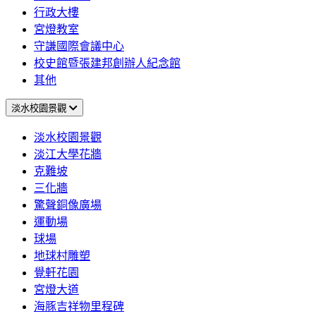
行政大樓
宮燈教室
守謙國際會議中心
校史館暨張建邦創辦人紀念館
其他
淡水校園景觀
淡水校園景觀
淡江大學花牆
克難坡
三化牆
驚聲銅像廣場
運動場
球場
地球村雕塑
覺軒花園
宮燈大道
海豚吉祥物里程碑