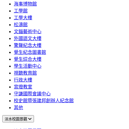
海事博物館
工學館
工學大樓
松濤館
文錙藝術中心
外國語文大樓
驚聲紀念大樓
覺生紀念圖書館
覺生綜合大樓
學生活動中心
視聽教育館
行政大樓
宮燈教室
守謙國際會議中心
校史館暨張建邦創辦人紀念館
其他
淡水校園景觀