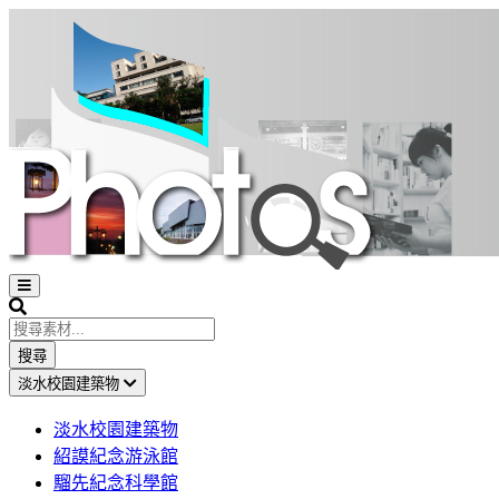
Open
sidebar
Search
搜尋
淡水校園建築物
淡水校園建築物
紹謨紀念游泳館
騮先紀念科學館