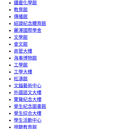
鍾靈化學館
教育館
傳播館
紹謨紀念體育館
麗澤國際學舍
文學館
會文館
商管大樓
海事博物館
工學館
工學大樓
松濤館
文錙藝術中心
外國語文大樓
驚聲紀念大樓
覺生紀念圖書館
覺生綜合大樓
學生活動中心
視聽教育館