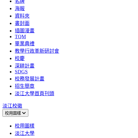
名牌
海報
資料夾
書封面
插圖漫畫
TQM
畢業典禮
教學行政革新研討會
校慶
深耕計畫
SDGS
校務發展計畫
招生簡章
淡江大學首頁刊頭
淡江校徽
校用圖樣
校用圖樣
淡江大學