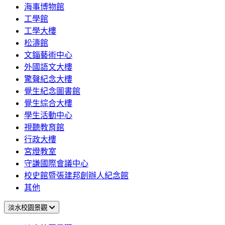
海事博物館
工學館
工學大樓
松濤館
文錙藝術中心
外國語文大樓
驚聲紀念大樓
覺生紀念圖書館
覺生綜合大樓
學生活動中心
視聽教育館
行政大樓
宮燈教室
守謙國際會議中心
校史館暨張建邦創辦人紀念館
其他
淡水校園景觀