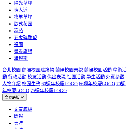
陽光草坪
情人道
牧羊草坪
歐式花園
瀛苑
五虎碑雕塑
福園
書卷廣場
海報街
台北校園
蘭陽校園建築物
蘭陽校園景觀
蘭陽校園活動
學術活
動
行政活動
校友活動
傑出表現
社團活動
學生活動
外賓參觀
人物介紹
校園生態
60週年校慶LOGO
66週年校慶LOGO
70週
年校慶LOGO
75週年校慶LOGO
文宣底板
文宣底板
簡報
桌牌