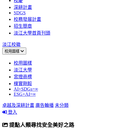
校慶
深耕計畫
SDGS
校務發展計畫
招生簡章
淡江大學首頁刊頭
淡江校徽
校用圖樣
校用圖樣
淡江大學
宮燈商標
樸實剛毅
AI+SDGs=∞
ESG+AI=∞
卓越及深耕計畫
廣告輪播
未分類
登入
提點人類尋找安全美好之路