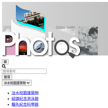
Open
sidebar
Search
搜尋
淡水校園建築物
淡水校園建築物
紹謨紀念游泳館
騮先紀念科學館