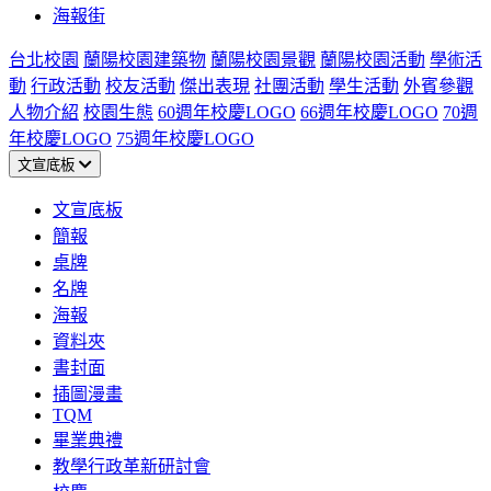
海報街
台北校園
蘭陽校園建築物
蘭陽校園景觀
蘭陽校園活動
學術活
動
行政活動
校友活動
傑出表現
社團活動
學生活動
外賓參觀
人物介紹
校園生態
60週年校慶LOGO
66週年校慶LOGO
70週
年校慶LOGO
75週年校慶LOGO
文宣底板
文宣底板
簡報
桌牌
名牌
海報
資料夾
書封面
插圖漫畫
TQM
畢業典禮
教學行政革新研討會