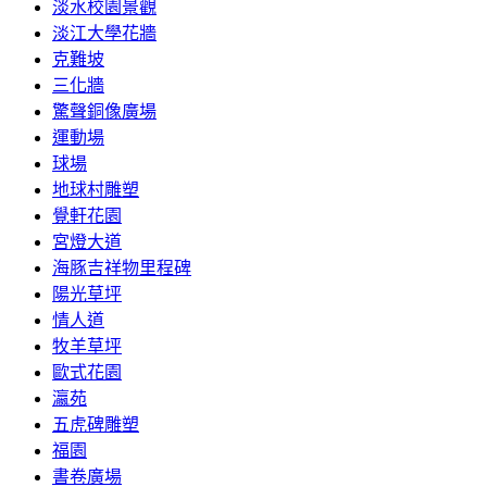
淡水校園景觀
淡江大學花牆
克難坡
三化牆
驚聲銅像廣場
運動場
球場
地球村雕塑
覺軒花園
宮燈大道
海豚吉祥物里程碑
陽光草坪
情人道
牧羊草坪
歐式花園
瀛苑
五虎碑雕塑
福園
書卷廣場