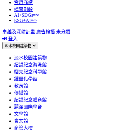
宮燈商標
樸實剛毅
AI+SDGs=∞
ESG+AI=∞
卓越及深耕計畫
廣告輪播
未分類
登入
淡水校園建築物
淡水校園建築物
紹謨紀念游泳館
騮先紀念科學館
鍾靈化學館
教育館
傳播館
紹謨紀念體育館
麗澤國際學舍
文學館
會文館
商管大樓