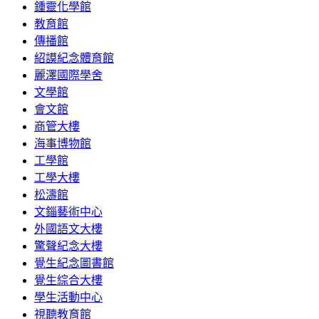
鍾靈化學館
教育館
傳播館
紹謨紀念體育館
麗澤國際學舍
文學館
會文館
商管大樓
海事博物館
工學館
工學大樓
松濤館
文錙藝術中心
外國語文大樓
驚聲紀念大樓
覺生紀念圖書館
覺生綜合大樓
學生活動中心
視聽教育館