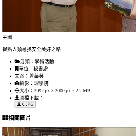
主圖
提點人類尋找安全美好之路
分類：
學術活動
單位：
秘書處
文案：
曾華英
攝影：
理學院
大小：
2992 px × 2000 px、2.2 MB
圖檔下載：
6.JPG
相關圖片