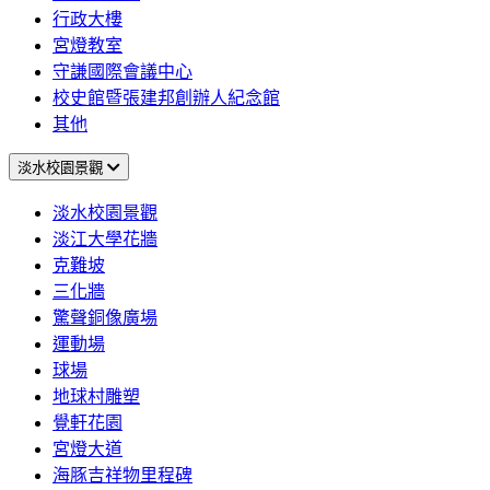
行政大樓
宮燈教室
守謙國際會議中心
校史館暨張建邦創辦人紀念館
其他
淡水校園景觀
淡水校園景觀
淡江大學花牆
克難坡
三化牆
驚聲銅像廣場
運動場
球場
地球村雕塑
覺軒花園
宮燈大道
海豚吉祥物里程碑