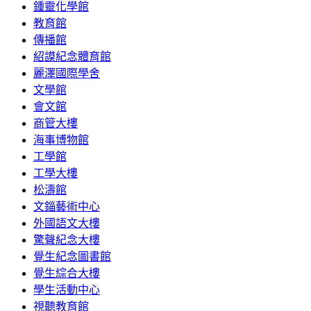
鍾靈化學館
教育館
傳播館
紹謨紀念體育館
麗澤國際學舍
文學館
會文館
商管大樓
海事博物館
工學館
工學大樓
松濤館
文錙藝術中心
外國語文大樓
驚聲紀念大樓
覺生紀念圖書館
覺生綜合大樓
學生活動中心
視聽教育館