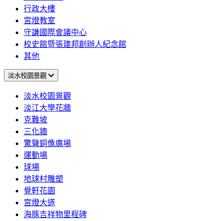
行政大樓
宮燈教室
守謙國際會議中心
校史館暨張建邦創辦人紀念館
其他
淡水校園景觀
淡水校園景觀
淡江大學花牆
克難坡
三化牆
驚聲銅像廣場
運動場
球場
地球村雕塑
覺軒花園
宮燈大道
海豚吉祥物里程碑