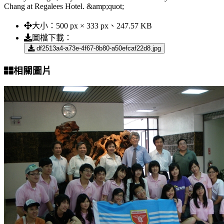
Chang at Regalees Hotel. &amp;quot;
大小：
500 px × 333 px、247.57 KB
圖檔下載：
df2513a4-a73e-4f67-8b80-a50efcaf22d8.jpg
相關圖片