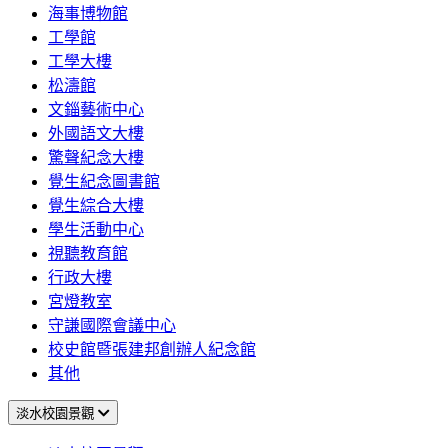
海事博物館
工學館
工學大樓
松濤館
文錙藝術中心
外國語文大樓
驚聲紀念大樓
覺生紀念圖書館
覺生綜合大樓
學生活動中心
視聽教育館
行政大樓
宮燈教室
守謙國際會議中心
校史館暨張建邦創辦人紀念館
其他
淡水校園景觀