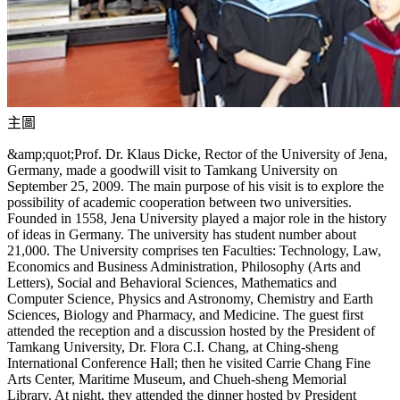
主圖
&amp;quot;Prof. Dr. Klaus Dicke, Rector of the University of Jena,
Germany, made a goodwill visit to Tamkang University on
September 25, 2009. The main purpose of his visit is to explore the
possibility of academic cooperation between two universities.
Founded in 1558, Jena University played a major role in the history
of ideas in Germany. The university has student number about
21,000. The University comprises ten Faculties: Technology, Law,
Economics and Business Administration, Philosophy (Arts and
Letters), Social and Behavioral Sciences, Mathematics and
Computer Science, Physics and Astronomy, Chemistry and Earth
Sciences, Biology and Pharmacy, and Medicine. The guest first
attended the reception and a discussion hosted by the President of
Tamkang University, Dr. Flora C.I. Chang, at Ching-sheng
International Conference Hall; then he visited Carrie Chang Fine
Arts Center, Maritime Museum, and Chueh-sheng Memorial
Library. At night, they attended the dinner hosted by President