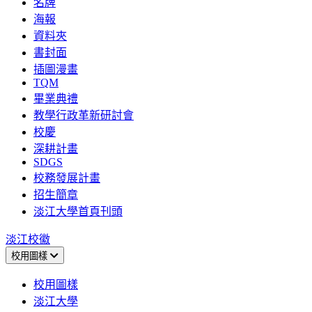
名牌
海報
資料夾
書封面
插圖漫畫
TQM
畢業典禮
教學行政革新研討會
校慶
深耕計畫
SDGS
校務發展計畫
招生簡章
淡江大學首頁刊頭
淡江校徽
校用圖樣
校用圖樣
淡江大學