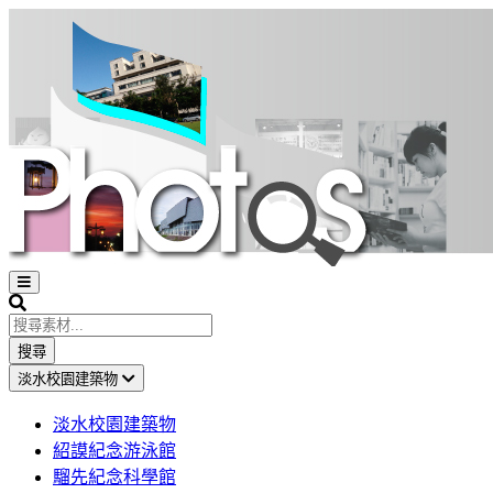
Open
sidebar
Search
搜尋
淡水校園建築物
淡水校園建築物
紹謨紀念游泳館
騮先紀念科學館