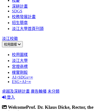
校慶
深耕計畫
SDGS
校務發展計畫
招生簡章
淡江大學首頁刊頭
淡江校徽
校用圖樣
校用圖樣
淡江大學
宮燈商標
樸實剛毅
AI+SDGs=∞
ESG+AI=∞
卓越及深耕計畫
廣告輪播
未分類
登入
WelcomeProf. Dr. Klaus Dicke, Rector, the