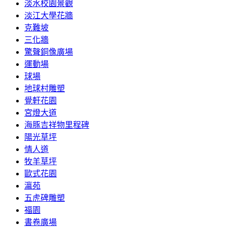
淡水校園景觀
淡江大學花牆
克難坡
三化牆
驚聲銅像廣場
運動場
球場
地球村雕塑
覺軒花園
宮燈大道
海豚吉祥物里程碑
陽光草坪
情人道
牧羊草坪
歐式花園
瀛苑
五虎碑雕塑
福園
書卷廣場