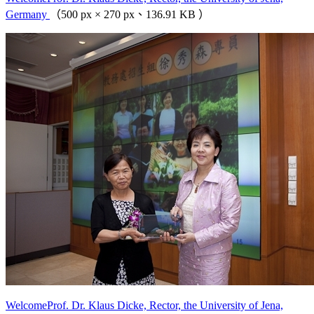
Germany
（500 px × 270 px、136.91 KB ）
WelcomeProf. Dr. Klaus Dicke, Rector, the University of Jena,