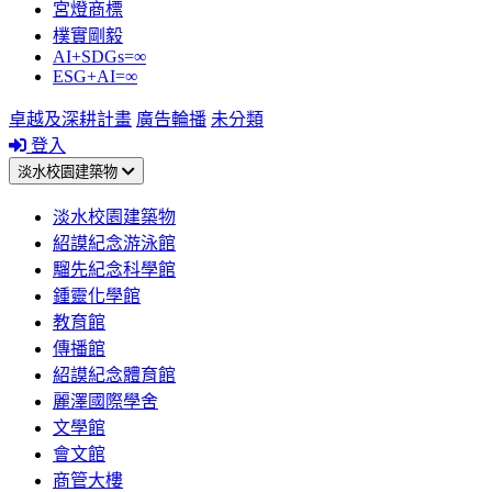
宮燈商標
樸實剛毅
AI+SDGs=∞
ESG+AI=∞
卓越及深耕計畫
廣告輪播
未分類
登入
淡水校園建築物
淡水校園建築物
紹謨紀念游泳館
騮先紀念科學館
鍾靈化學館
教育館
傳播館
紹謨紀念體育館
麗澤國際學舍
文學館
會文館
商管大樓