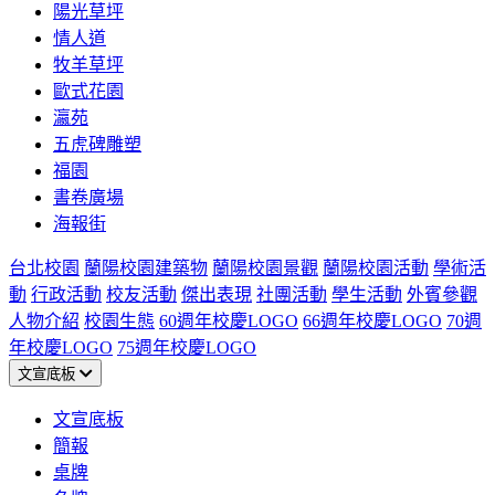
陽光草坪
情人道
牧羊草坪
歐式花園
瀛苑
五虎碑雕塑
福園
書卷廣場
海報街
台北校園
蘭陽校園建築物
蘭陽校園景觀
蘭陽校園活動
學術活
動
行政活動
校友活動
傑出表現
社團活動
學生活動
外賓參觀
人物介紹
校園生態
60週年校慶LOGO
66週年校慶LOGO
70週
年校慶LOGO
75週年校慶LOGO
文宣底板
文宣底板
簡報
桌牌