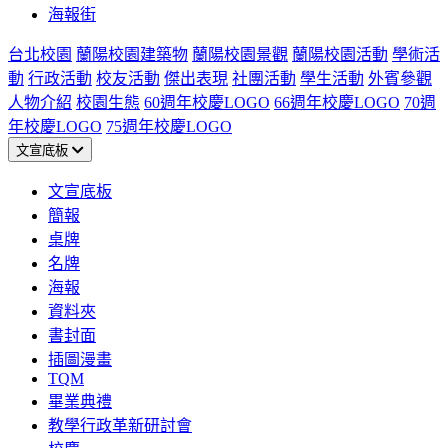
海報街
台北校園
蘭陽校園建築物
蘭陽校園景觀
蘭陽校園活動
學術活
動
行政活動
校友活動
傑出表現
社團活動
學生活動
外賓參觀
人物介紹
校園生態
60週年校慶LOGO
66週年校慶LOGO
70週
年校慶LOGO
75週年校慶LOGO
文宣底板
文宣底板
簡報
桌牌
名牌
海報
資料夾
書封面
插圖漫畫
TQM
畢業典禮
教學行政革新研討會