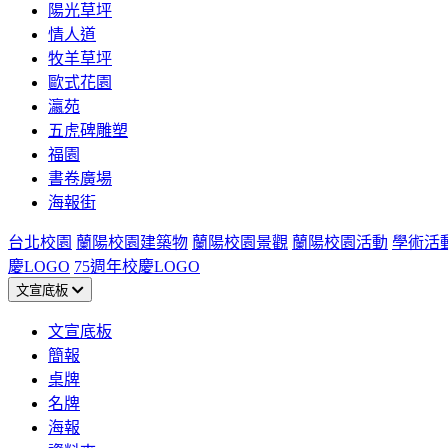
陽光草坪
情人道
牧羊草坪
歐式花園
瀛苑
五虎碑雕塑
福園
書卷廣場
海報街
台北校園
蘭陽校園建築物
蘭陽校園景觀
蘭陽校園活動
學術活
慶LOGO
75週年校慶LOGO
文宣底板
文宣底板
簡報
桌牌
名牌
海報