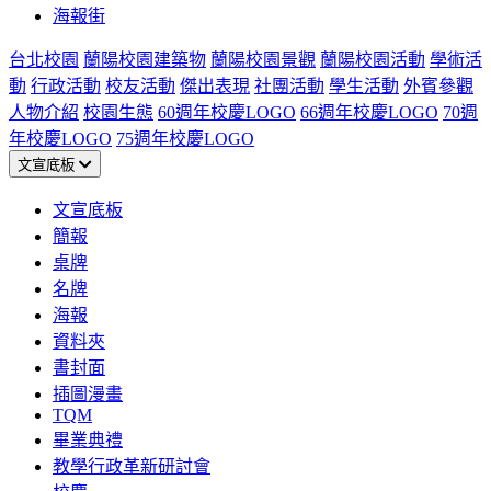
海報街
台北校園
蘭陽校園建築物
蘭陽校園景觀
蘭陽校園活動
學術活
動
行政活動
校友活動
傑出表現
社團活動
學生活動
外賓參觀
人物介紹
校園生態
60週年校慶LOGO
66週年校慶LOGO
70週
年校慶LOGO
75週年校慶LOGO
文宣底板
文宣底板
簡報
桌牌
名牌
海報
資料夾
書封面
插圖漫畫
TQM
畢業典禮
教學行政革新研討會