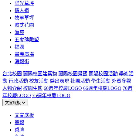
陽光草坪
情人道
牧羊草坪
歐式花園
瀛苑
五虎碑雕塑
福園
書卷廣場
海報街
台北校園
蘭陽校園建築物
蘭陽校園景觀
蘭陽校園活動
學術活
動
行政活動
校友活動
傑出表現
社團活動
學生活動
外賓參觀
人物介紹
校園生態
60週年校慶LOGO
66週年校慶LOGO
70週
年校慶LOGO
75週年校慶LOGO
文宣底板
文宣底板
簡報
桌牌