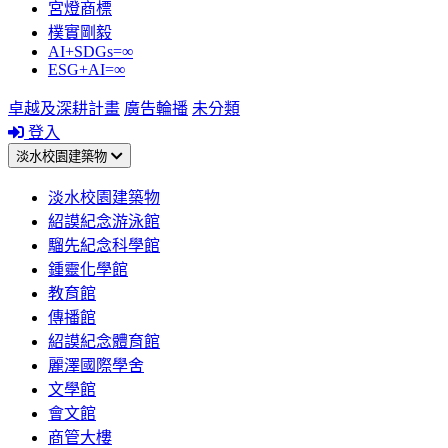
宮燈商標
樸實剛毅
AI+SDGs=∞
ESG+AI=∞
卓越及深耕計畫
廣告輪播
未分類
登入
淡水校園建築物
淡水校園建築物
紹謨紀念游泳館
騮先紀念科學館
鍾靈化學館
教育館
傳播館
紹謨紀念體育館
麗澤國際學舍
文學館
會文館
商管大樓