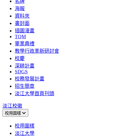
名牌
海報
資料夾
書封面
插圖漫畫
TQM
畢業典禮
教學行政革新研討會
校慶
深耕計畫
SDGS
校務發展計畫
招生簡章
淡江大學首頁刊頭
淡江校徽
校用圖樣
校用圖樣
淡江大學