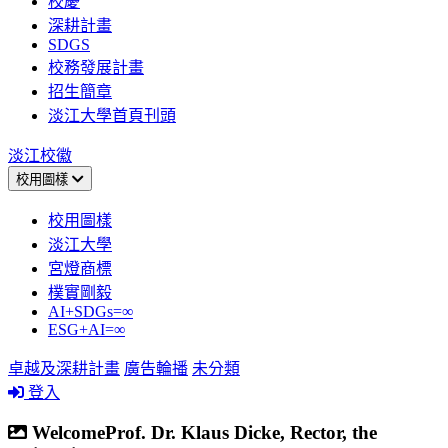
校慶
深耕計畫
SDGS
校務發展計畫
招生簡章
淡江大學首頁刊頭
淡江校徽
校用圖樣
校用圖樣
淡江大學
宮燈商標
樸實剛毅
AI+SDGs=∞
ESG+AI=∞
卓越及深耕計畫
廣告輪播
未分類
登入
WelcomeProf. Dr. Klaus Dicke, Rector, the