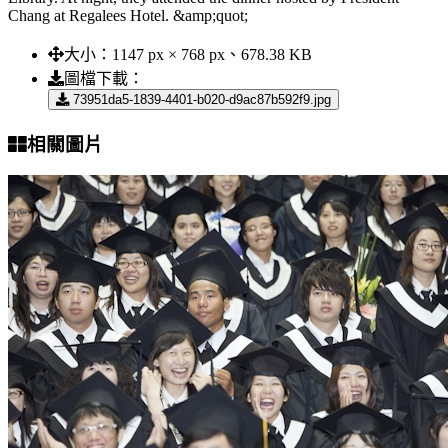
Chang at Regalees Hotel. &amp;quot;
大小：
1147 px × 768 px、678.38 KB
圖檔下載：
73951da5-1839-4401-b020-d9ac87b592f9.jpg
相關圖片