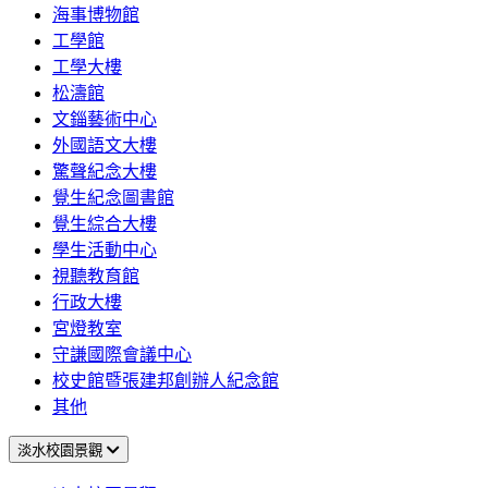
海事博物館
工學館
工學大樓
松濤館
文錙藝術中心
外國語文大樓
驚聲紀念大樓
覺生紀念圖書館
覺生綜合大樓
學生活動中心
視聽教育館
行政大樓
宮燈教室
守謙國際會議中心
校史館暨張建邦創辦人紀念館
其他
淡水校園景觀