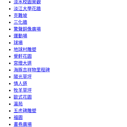
淡水校園景觀
淡江大學花牆
克難坡
三化牆
驚聲銅像廣場
運動場
球場
地球村雕塑
覺軒花園
宮燈大道
海豚吉祥物里程碑
陽光草坪
情人道
牧羊草坪
歐式花園
瀛苑
五虎碑雕塑
福園
書卷廣場