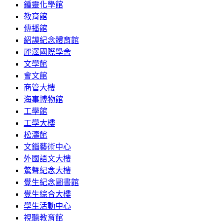
鍾靈化學館
教育館
傳播館
紹謨紀念體育館
麗澤國際學舍
文學館
會文館
商管大樓
海事博物館
工學館
工學大樓
松濤館
文錙藝術中心
外國語文大樓
驚聲紀念大樓
覺生紀念圖書館
覺生綜合大樓
學生活動中心
視聽教育館