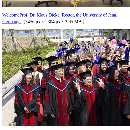
WelcomeProf. Dr. Klaus Dicke, Rector, the University of Jena,
Germany
（3456 px × 2304 px、3.65 MB ）