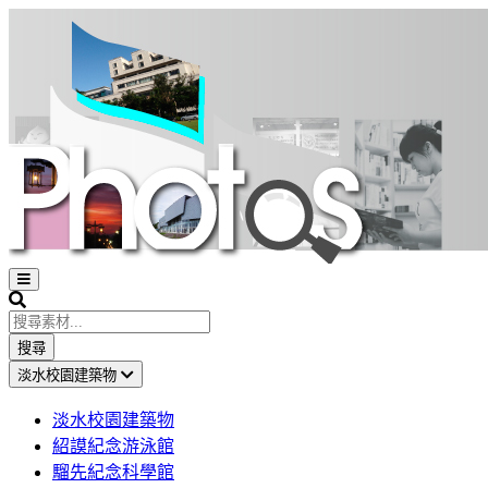
Open
sidebar
Search
搜尋
淡水校園建築物
淡水校園建築物
紹謨紀念游泳館
騮先紀念科學館