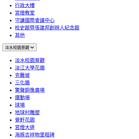
行政大樓
宮燈教室
守謙國際會議中心
校史館暨張建邦創辦人紀念館
其他
淡水校園景觀
淡水校園景觀
淡江大學花牆
克難坡
三化牆
驚聲銅像廣場
運動場
球場
地球村雕塑
覺軒花園
宮燈大道
海豚吉祥物里程碑