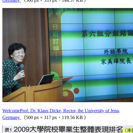
Germany
（500 px × 333 px、144.57 KB ）
WelcomeProf. Dr. Klaus Dicke, Rector, the University of Jena,
Germany
（500 px × 317 px、119.56 KB ）