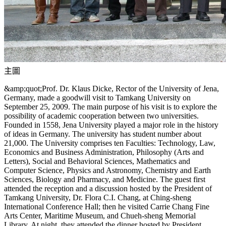
主圖
&amp;quot;Prof. Dr. Klaus Dicke, Rector of the University of Jena,
Germany, made a goodwill visit to Tamkang University on
September 25, 2009. The main purpose of his visit is to explore the
possibility of academic cooperation between two universities.
Founded in 1558, Jena University played a major role in the history
of ideas in Germany. The university has student number about
21,000. The University comprises ten Faculties: Technology, Law,
Economics and Business Administration, Philosophy (Arts and
Letters), Social and Behavioral Sciences, Mathematics and
Computer Science, Physics and Astronomy, Chemistry and Earth
Sciences, Biology and Pharmacy, and Medicine. The guest first
attended the reception and a discussion hosted by the President of
Tamkang University, Dr. Flora C.I. Chang, at Ching-sheng
International Conference Hall; then he visited Carrie Chang Fine
Arts Center, Maritime Museum, and Chueh-sheng Memorial
Library. At night, they attended the dinner hosted by President