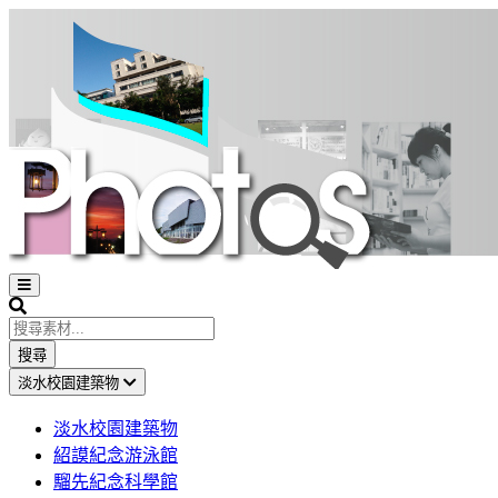
Open
sidebar
Search
搜尋
淡水校園建築物
淡水校園建築物
紹謨紀念游泳館
騮先紀念科學館