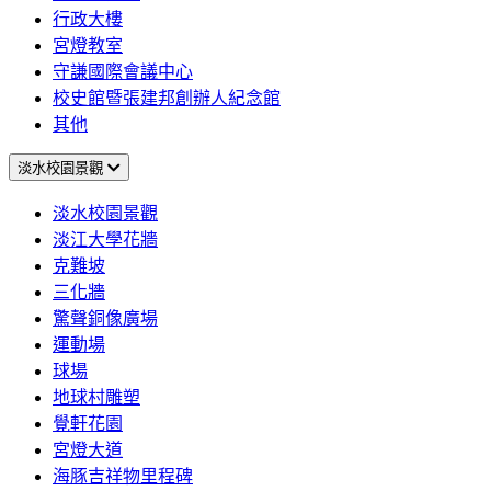
行政大樓
宮燈教室
守謙國際會議中心
校史館暨張建邦創辦人紀念館
其他
淡水校園景觀
淡水校園景觀
淡江大學花牆
克難坡
三化牆
驚聲銅像廣場
運動場
球場
地球村雕塑
覺軒花園
宮燈大道
海豚吉祥物里程碑