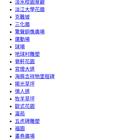
淡水校園景觀
淡江大學花牆
克難坡
三化牆
驚聲銅像廣場
運動場
球場
地球村雕塑
覺軒花園
宮燈大道
海豚吉祥物里程碑
陽光草坪
情人道
牧羊草坪
歐式花園
瀛苑
五虎碑雕塑
福園
書卷廣場