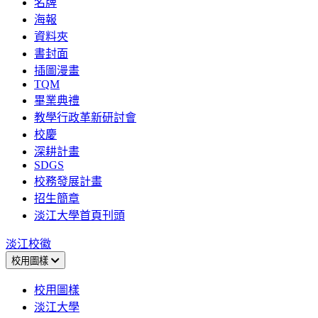
名牌
海報
資料夾
書封面
插圖漫畫
TQM
畢業典禮
教學行政革新研討會
校慶
深耕計畫
SDGS
校務發展計畫
招生簡章
淡江大學首頁刊頭
淡江校徽
校用圖樣
校用圖樣
淡江大學