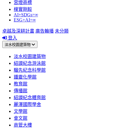
宮燈商標
樸實剛毅
AI+SDGs=∞
ESG+AI=∞
卓越及深耕計畫
廣告輪播
未分類
登入
淡水校園建築物
淡水校園建築物
紹謨紀念游泳館
騮先紀念科學館
鍾靈化學館
教育館
傳播館
紹謨紀念體育館
麗澤國際學舍
文學館
會文館
商管大樓