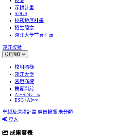
校慶
深耕計畫
SDGS
校務發展計畫
招生簡章
淡江大學首頁刊頭
淡江校徽
校用圖樣
校用圖樣
淡江大學
宮燈商標
樸實剛毅
AI+SDGs=∞
ESG+AI=∞
卓越及深耕計畫
廣告輪播
未分類
登入
成果發表