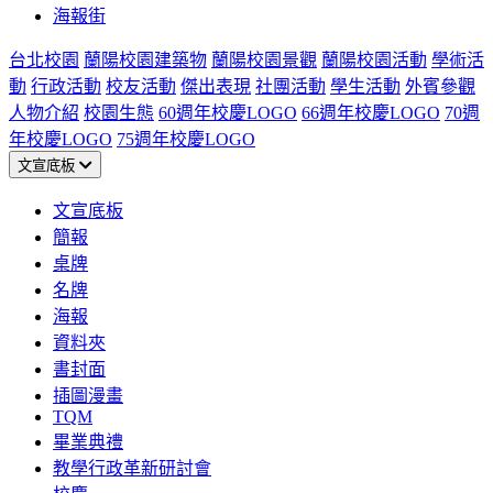
海報街
台北校園
蘭陽校園建築物
蘭陽校園景觀
蘭陽校園活動
學術活
動
行政活動
校友活動
傑出表現
社團活動
學生活動
外賓參觀
人物介紹
校園生態
60週年校慶LOGO
66週年校慶LOGO
70週
年校慶LOGO
75週年校慶LOGO
文宣底板
文宣底板
簡報
桌牌
名牌
海報
資料夾
書封面
插圖漫畫
TQM
畢業典禮
教學行政革新研討會