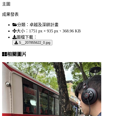
主圖
成果發表
分類：
卓越及深耕計畫
大小：
1751 px × 935 px、368.96 KB
圖檔下載：
S__207855622_0.jpg
相關圖片