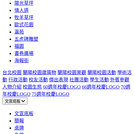
陽光草坪
情人道
牧羊草坪
歐式花園
瀛苑
五虎碑雕塑
福園
書卷廣場
海報街
台北校園
蘭陽校園建築物
蘭陽校園景觀
蘭陽校園活動
學術活
動
行政活動
校友活動
傑出表現
社團活動
學生活動
外賓參觀
人物介紹
校園生態
60週年校慶LOGO
66週年校慶LOGO
70週
年校慶LOGO
75週年校慶LOGO
文宣底板
文宣底板
簡報
桌牌