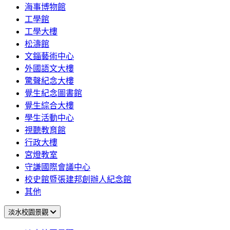
海事博物館
工學館
工學大樓
松濤館
文錙藝術中心
外國語文大樓
驚聲紀念大樓
覺生紀念圖書館
覺生綜合大樓
學生活動中心
視聽教育館
行政大樓
宮燈教室
守謙國際會議中心
校史館暨張建邦創辦人紀念館
其他
淡水校園景觀