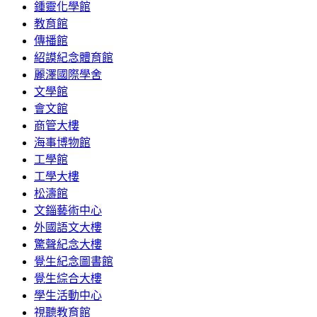
鍾靈化學館
教育館
傳播館
紹謨紀念體育館
麗澤國際學舍
文學館
會文館
商管大樓
海事博物館
工學館
工學大樓
松濤館
文錙藝術中心
外國語文大樓
驚聲紀念大樓
覺生紀念圖書館
覺生綜合大樓
學生活動中心
視聽教育館