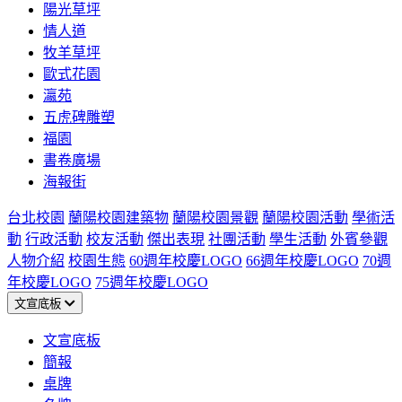
陽光草坪
情人道
牧羊草坪
歐式花園
瀛苑
五虎碑雕塑
福園
書卷廣場
海報街
台北校園
蘭陽校園建築物
蘭陽校園景觀
蘭陽校園活動
學術活
動
行政活動
校友活動
傑出表現
社團活動
學生活動
外賓參觀
人物介紹
校園生態
60週年校慶LOGO
66週年校慶LOGO
70週
年校慶LOGO
75週年校慶LOGO
文宣底板
文宣底板
簡報
桌牌