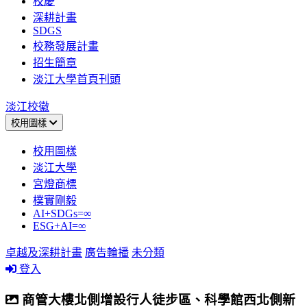
校慶
深耕計畫
SDGS
校務發展計畫
招生簡章
淡江大學首頁刊頭
淡江校徽
校用圖樣
校用圖樣
淡江大學
宮燈商標
樸實剛毅
AI+SDGs=∞
ESG+AI=∞
卓越及深耕計畫
廣告輪播
未分類
登入
商管大樓北側增設行人徒步區、科學館西北側新