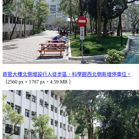
商管大樓北側增設行人徒步區、科學館西北側新增停車位。
（2560 px × 1707 px、4.59 MB ）