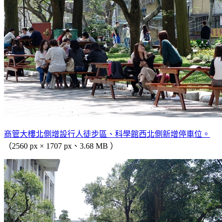
商管大樓北側增設行人徒步區、科學館西北側新增停車位。
（2560 px × 1707 px、3.68 MB ）