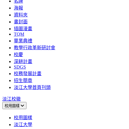
名牌
海報
資料夾
書封面
插圖漫畫
TQM
畢業典禮
教學行政革新研討會
校慶
深耕計畫
SDGS
校務發展計畫
招生簡章
淡江大學首頁刊頭
淡江校徽
校用圖樣
校用圖樣
淡江大學