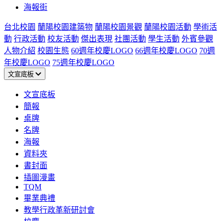
海報街
台北校園
蘭陽校園建築物
蘭陽校園景觀
蘭陽校園活動
學術活
動
行政活動
校友活動
傑出表現
社團活動
學生活動
外賓參觀
人物介紹
校園生態
60週年校慶LOGO
66週年校慶LOGO
70週
年校慶LOGO
75週年校慶LOGO
文宣底板
文宣底板
簡報
桌牌
名牌
海報
資料夾
書封面
插圖漫畫
TQM
畢業典禮
教學行政革新研討會