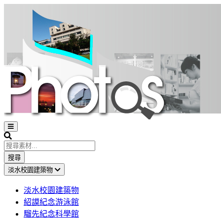
Open
sidebar
Search
搜尋
淡水校園建築物
淡水校園建築物
紹謨紀念游泳館
騮先紀念科學館