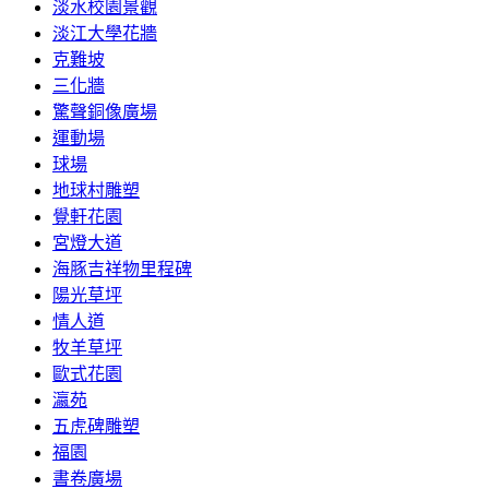
淡水校園景觀
淡江大學花牆
克難坡
三化牆
驚聲銅像廣場
運動場
球場
地球村雕塑
覺軒花園
宮燈大道
海豚吉祥物里程碑
陽光草坪
情人道
牧羊草坪
歐式花園
瀛苑
五虎碑雕塑
福園
書卷廣場