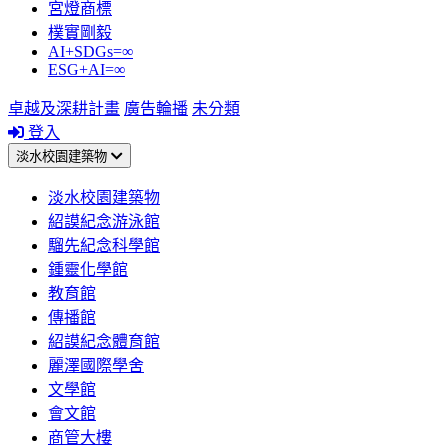
宮燈商標
樸實剛毅
AI+SDGs=∞
ESG+AI=∞
卓越及深耕計畫
廣告輪播
未分類
登入
淡水校園建築物
淡水校園建築物
紹謨紀念游泳館
騮先紀念科學館
鍾靈化學館
教育館
傳播館
紹謨紀念體育館
麗澤國際學舍
文學館
會文館
商管大樓