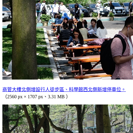
商管大樓北側增設行人徒步區、科學館西北側新增停車位。
（2560 px × 1707 px、3.31 MB ）