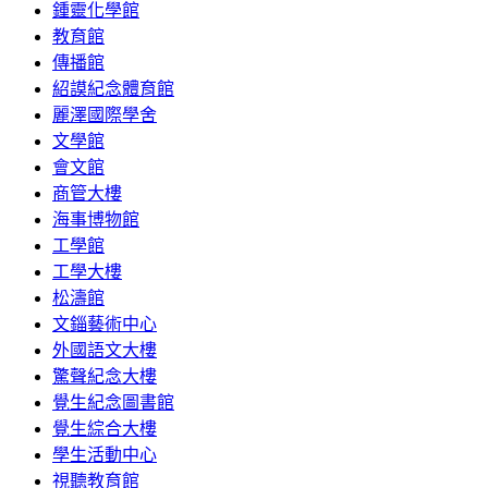
鍾靈化學館
教育館
傳播館
紹謨紀念體育館
麗澤國際學舍
文學館
會文館
商管大樓
海事博物館
工學館
工學大樓
松濤館
文錙藝術中心
外國語文大樓
驚聲紀念大樓
覺生紀念圖書館
覺生綜合大樓
學生活動中心
視聽教育館