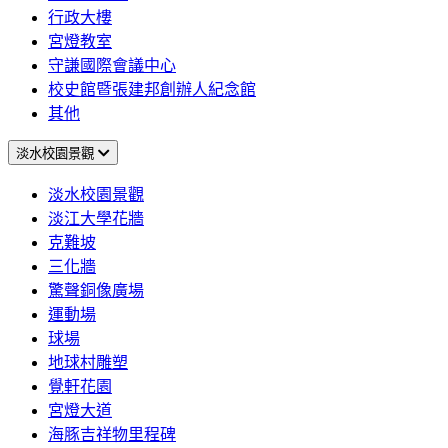
行政大樓
宮燈教室
守謙國際會議中心
校史館暨張建邦創辦人紀念館
其他
淡水校園景觀
淡水校園景觀
淡江大學花牆
克難坡
三化牆
驚聲銅像廣場
運動場
球場
地球村雕塑
覺軒花園
宮燈大道
海豚吉祥物里程碑