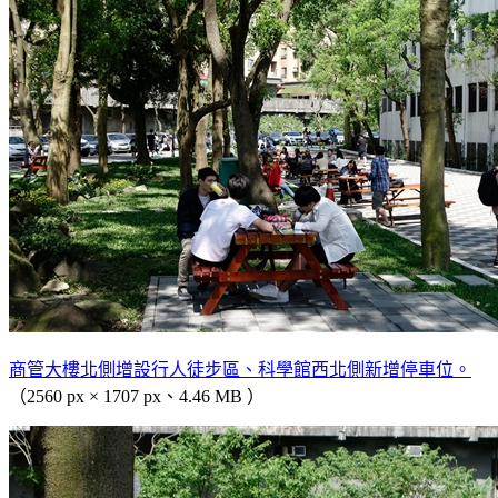
商管大樓北側增設行人徒步區、科學館西北側新增停車位。
（2560 px × 1707 px、4.46 MB ）