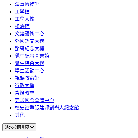
海事博物館
工學館
工學大樓
松濤館
文錙藝術中心
外國語文大樓
驚聲紀念大樓
覺生紀念圖書館
覺生綜合大樓
學生活動中心
視聽教育館
行政大樓
宮燈教室
守謙國際會議中心
校史館暨張建邦創辦人紀念館
其他
淡水校園景觀