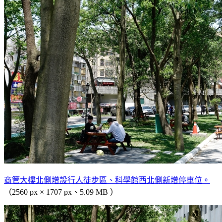
商管大樓北側增設行人徒步區、科學館西北側新增停車位。
（2560 px × 1707 px、5.09 MB ）