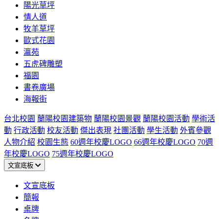
陽光草坪
情人道
牧羊草坪
歐式花園
瀛苑
五虎碑雕塑
福園
書卷廣場
海報街
台北校園
蘭陽校園建築物
蘭陽校園景觀
蘭陽校園活動
學術活
動
行政活動
校友活動
傑出表現
社團活動
學生活動
外賓參觀
人物介紹
校園生態
60週年校慶LOGO
66週年校慶LOGO
70週
年校慶LOGO
75週年校慶LOGO
文宣底板
文宣底板
簡報
桌牌