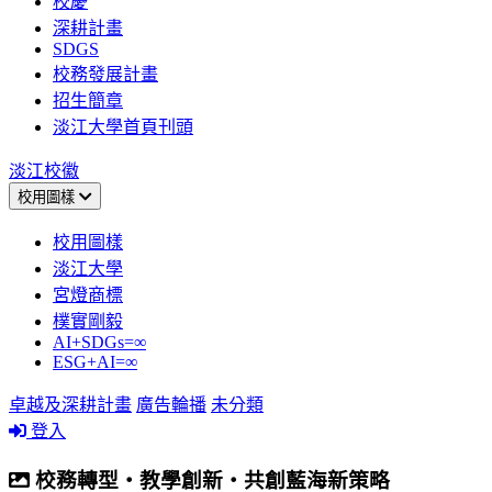
校慶
深耕計畫
SDGS
校務發展計畫
招生簡章
淡江大學首頁刊頭
淡江校徽
校用圖樣
校用圖樣
淡江大學
宮燈商標
樸實剛毅
AI+SDGs=∞
ESG+AI=∞
卓越及深耕計畫
廣告輪播
未分類
登入
校務轉型‧教學創新‧共創藍海新策略