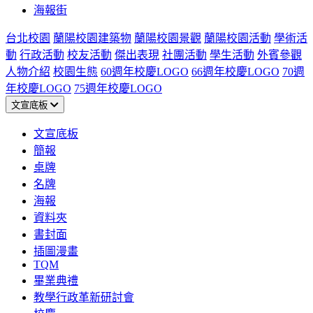
海報街
台北校園
蘭陽校園建築物
蘭陽校園景觀
蘭陽校園活動
學術活
動
行政活動
校友活動
傑出表現
社團活動
學生活動
外賓參觀
人物介紹
校園生態
60週年校慶LOGO
66週年校慶LOGO
70週
年校慶LOGO
75週年校慶LOGO
文宣底板
文宣底板
簡報
桌牌
名牌
海報
資料夾
書封面
插圖漫畫
TQM
畢業典禮
教學行政革新研討會