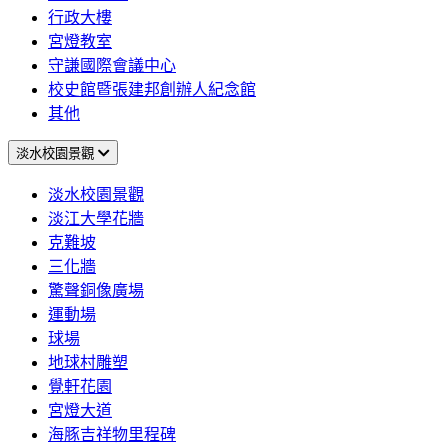
行政大樓
宮燈教室
守謙國際會議中心
校史館暨張建邦創辦人紀念館
其他
淡水校園景觀
淡水校園景觀
淡江大學花牆
克難坡
三化牆
驚聲銅像廣場
運動場
球場
地球村雕塑
覺軒花園
宮燈大道
海豚吉祥物里程碑