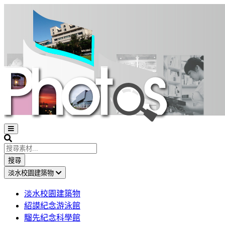
Open
sidebar
Search
搜尋
淡水校園建築物
淡水校園建築物
紹謨紀念游泳館
騮先紀念科學館