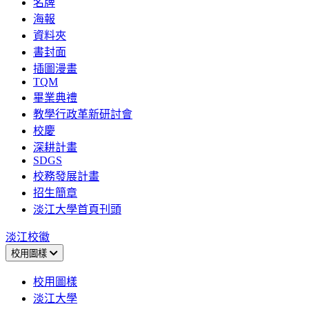
名牌
海報
資料夾
書封面
插圖漫畫
TQM
畢業典禮
教學行政革新研討會
校慶
深耕計畫
SDGS
校務發展計畫
招生簡章
淡江大學首頁刊頭
淡江校徽
校用圖樣
校用圖樣
淡江大學