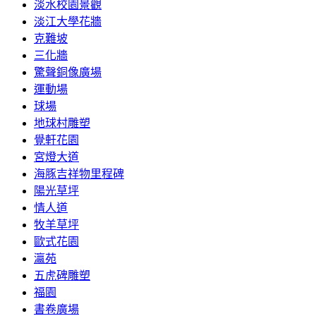
淡水校園景觀
淡江大學花牆
克難坡
三化牆
驚聲銅像廣場
運動場
球場
地球村雕塑
覺軒花園
宮燈大道
海豚吉祥物里程碑
陽光草坪
情人道
牧羊草坪
歐式花園
瀛苑
五虎碑雕塑
福園
書卷廣場