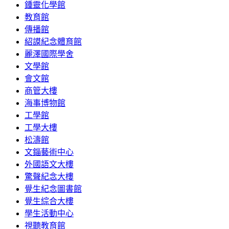
鍾靈化學館
教育館
傳播館
紹謨紀念體育館
麗澤國際學舍
文學館
會文館
商管大樓
海事博物館
工學館
工學大樓
松濤館
文錙藝術中心
外國語文大樓
驚聲紀念大樓
覺生紀念圖書館
覺生綜合大樓
學生活動中心
視聽教育館