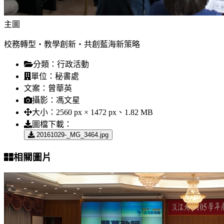
主圖
校務轉型‧教學創新‧共創藍海新策略
分類：
行政活動
單位：
秘書處
文案：
曾華英
攝影：
馮文星
大小：
2560 px × 1472 px、1.82 MB
圖檔下載：
20161029-_MG_3464.jpg
相關圖片