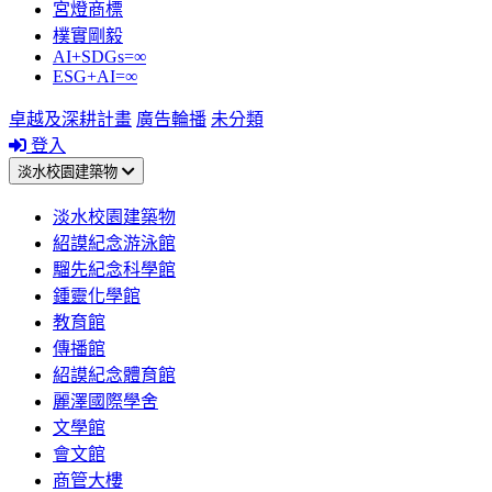
宮燈商標
樸實剛毅
AI+SDGs=∞
ESG+AI=∞
卓越及深耕計畫
廣告輪播
未分類
登入
淡水校園建築物
淡水校園建築物
紹謨紀念游泳館
騮先紀念科學館
鍾靈化學館
教育館
傳播館
紹謨紀念體育館
麗澤國際學舍
文學館
會文館
商管大樓