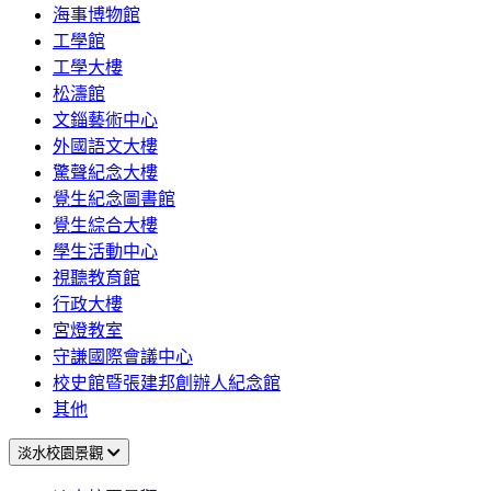
海事博物館
工學館
工學大樓
松濤館
文錙藝術中心
外國語文大樓
驚聲紀念大樓
覺生紀念圖書館
覺生綜合大樓
學生活動中心
視聽教育館
行政大樓
宮燈教室
守謙國際會議中心
校史館暨張建邦創辦人紀念館
其他
淡水校園景觀