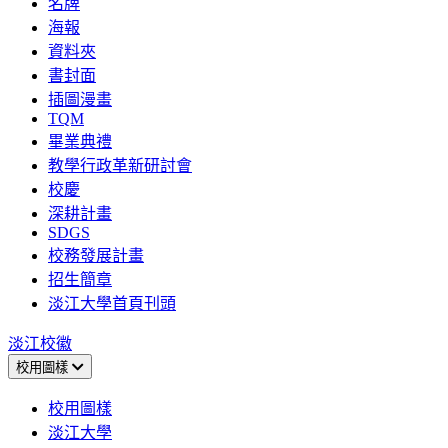
名牌
海報
資料夾
書封面
插圖漫畫
TQM
畢業典禮
教學行政革新研討會
校慶
深耕計畫
SDGS
校務發展計畫
招生簡章
淡江大學首頁刊頭
淡江校徽
校用圖樣
校用圖樣
淡江大學