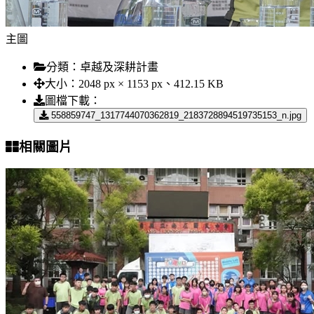
主圖
分類：
卓越及深耕計畫
大小：
2048 px × 1153 px、412.15 KB
圖檔下載：
558859747_1317744070362819_2183728894519735153_n.jpg
相關圖片