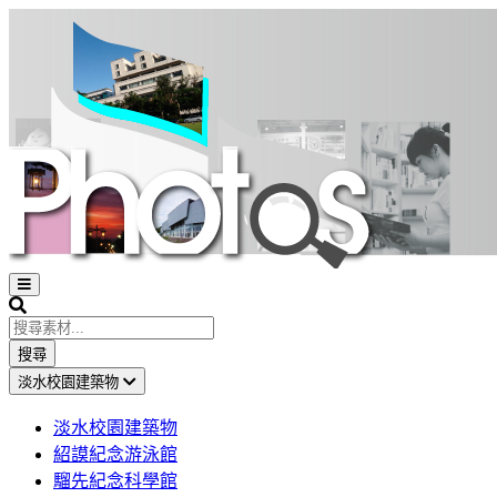
Open
sidebar
Search
搜尋
淡水校園建築物
淡水校園建築物
紹謨紀念游泳館
騮先紀念科學館