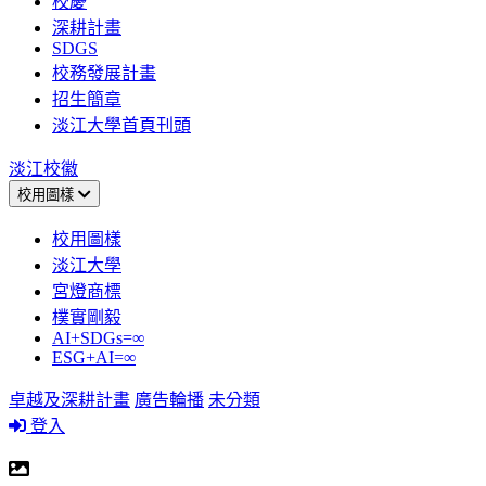
校慶
深耕計畫
SDGS
校務發展計畫
招生簡章
淡江大學首頁刊頭
淡江校徽
校用圖樣
校用圖樣
淡江大學
宮燈商標
樸實剛毅
AI+SDGs=∞
ESG+AI=∞
卓越及深耕計畫
廣告輪播
未分類
登入