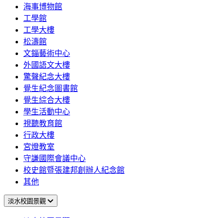
海事博物館
工學館
工學大樓
松濤館
文錙藝術中心
外國語文大樓
驚聲紀念大樓
覺生紀念圖書館
覺生綜合大樓
學生活動中心
視聽教育館
行政大樓
宮燈教室
守謙國際會議中心
校史館暨張建邦創辦人紀念館
其他
淡水校園景觀