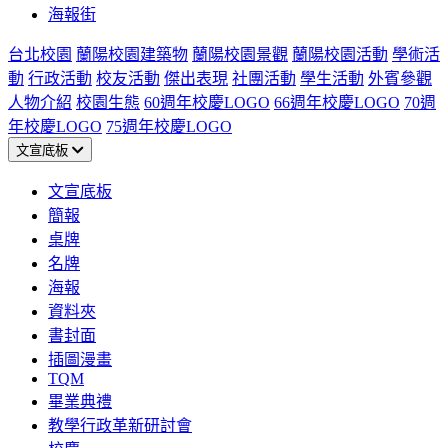
海報街
台北校園
蘭陽校園建築物
蘭陽校園景觀
蘭陽校園活動
學術活
動
行政活動
校友活動
傑出表現
社團活動
學生活動
外賓參觀
人物介紹
校園生態
60週年校慶LOGO
66週年校慶LOGO
70週
年校慶LOGO
75週年校慶LOGO
文宣底板
文宣底板
簡報
桌牌
名牌
海報
資料夾
書封面
插圖漫畫
TQM
畢業典禮
教學行政革新研討會