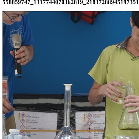
558859747_1317744070362819_21837288945197351