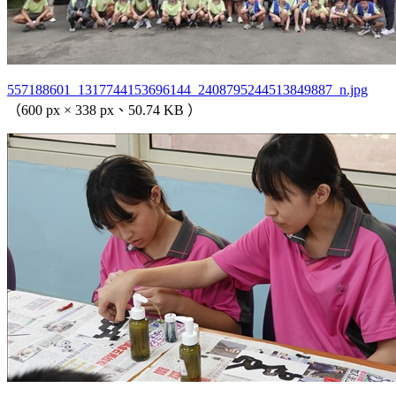
557188601_1317744153696144_2408795244513849887_n.jpg
（600 px × 338 px、50.74 KB ）