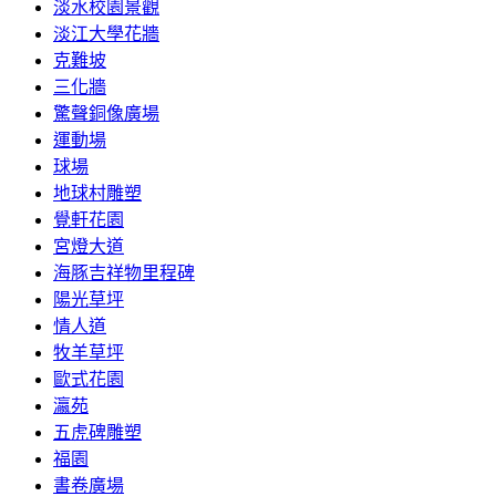
淡水校園景觀
淡江大學花牆
克難坡
三化牆
驚聲銅像廣場
運動場
球場
地球村雕塑
覺軒花園
宮燈大道
海豚吉祥物里程碑
陽光草坪
情人道
牧羊草坪
歐式花園
瀛苑
五虎碑雕塑
福園
書卷廣場