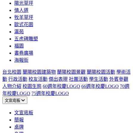
陽光草坪
情人道
牧羊草坪
歐式花園
瀛苑
五虎碑雕塑
福園
書卷廣場
海報街
台北校園
蘭陽校園建築物
蘭陽校園景觀
蘭陽校園活動
學術活
動
行政活動
校友活動
傑出表現
社團活動
學生活動
外賓參觀
人物介紹
校園生態
60週年校慶LOGO
66週年校慶LOGO
70週
年校慶LOGO
75週年校慶LOGO
文宣底板
文宣底板
簡報
桌牌