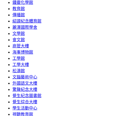
鍾靈化學館
教育館
傳播館
紹謨紀念體育館
麗澤國際學舍
文學館
會文館
商管大樓
海事博物館
工學館
工學大樓
松濤館
文錙藝術中心
外國語文大樓
驚聲紀念大樓
覺生紀念圖書館
覺生綜合大樓
學生活動中心
視聽教育館