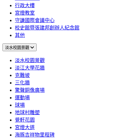
行政大樓
宮燈教室
守謙國際會議中心
校史館暨張建邦創辦人紀念館
其他
淡水校園景觀
淡水校園景觀
淡江大學花牆
克難坡
三化牆
驚聲銅像廣場
運動場
球場
地球村雕塑
覺軒花園
宮燈大道
海豚吉祥物里程碑