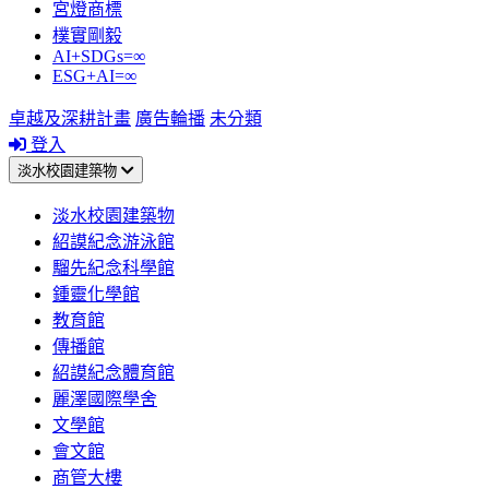
宮燈商標
樸實剛毅
AI+SDGs=∞
ESG+AI=∞
卓越及深耕計畫
廣告輪播
未分類
登入
淡水校園建築物
淡水校園建築物
紹謨紀念游泳館
騮先紀念科學館
鍾靈化學館
教育館
傳播館
紹謨紀念體育館
麗澤國際學舍
文學館
會文館
商管大樓