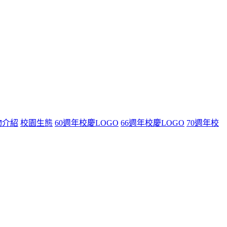
物介紹
校園生態
60週年校慶LOGO
66週年校慶LOGO
70週年校