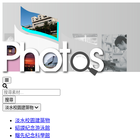
Open
sidebar
Search
搜尋
淡水校園建築物
淡水校園建築物
紹謨紀念游泳館
騮先紀念科學館