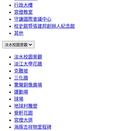
行政大樓
宮燈教室
守謙國際會議中心
校史館暨張建邦創辦人紀念館
其他
淡水校園景觀
淡水校園景觀
淡江大學花牆
克難坡
三化牆
驚聲銅像廣場
運動場
球場
地球村雕塑
覺軒花園
宮燈大道
海豚吉祥物里程碑