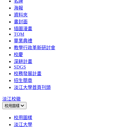
名牌
海報
資料夾
書封面
插圖漫畫
TQM
畢業典禮
教學行政革新研討會
校慶
深耕計畫
SDGS
校務發展計畫
招生簡章
淡江大學首頁刊頭
淡江校徽
校用圖樣
校用圖樣
淡江大學