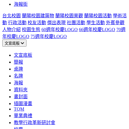
海報街
台北校園
蘭陽校園建築物
蘭陽校園景觀
蘭陽校園活動
學術活
動
行政活動
校友活動
傑出表現
社團活動
學生活動
外賓參觀
人物介紹
校園生態
60週年校慶LOGO
66週年校慶LOGO
70週
年校慶LOGO
75週年校慶LOGO
文宣底板
文宣底板
簡報
桌牌
名牌
海報
資料夾
書封面
插圖漫畫
TQM
畢業典禮
教學行政革新研討會