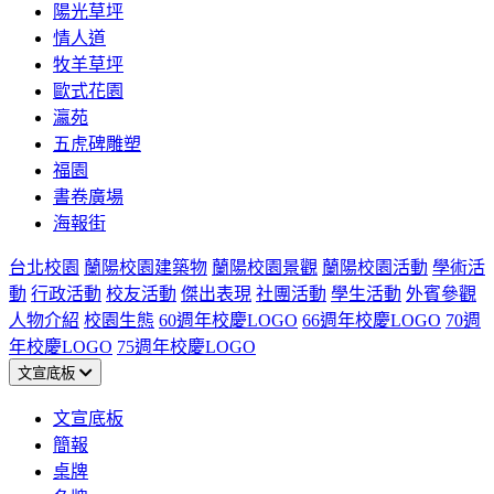
陽光草坪
情人道
牧羊草坪
歐式花園
瀛苑
五虎碑雕塑
福園
書卷廣場
海報街
台北校園
蘭陽校園建築物
蘭陽校園景觀
蘭陽校園活動
學術活
動
行政活動
校友活動
傑出表現
社團活動
學生活動
外賓參觀
人物介紹
校園生態
60週年校慶LOGO
66週年校慶LOGO
70週
年校慶LOGO
75週年校慶LOGO
文宣底板
文宣底板
簡報
桌牌