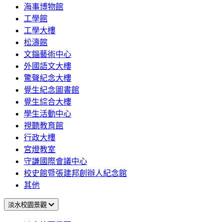
海事博物館
工學館
工學大樓
松濤館
文錙藝術中心
外國語文大樓
驚聲紀念大樓
覺生紀念圖書館
覺生綜合大樓
學生活動中心
視聽教育館
行政大樓
宮燈教室
守謙國際會議中心
校史館暨張建邦創辦人紀念館
其他
淡水校園景觀