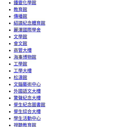
鍾靈化學館
教育館
傳播館
紹謨紀念體育館
麗澤國際學舍
文學館
會文館
商管大樓
海事博物館
工學館
工學大樓
松濤館
文錙藝術中心
外國語文大樓
驚聲紀念大樓
覺生紀念圖書館
覺生綜合大樓
學生活動中心
視聽教育館