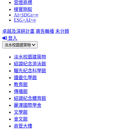
宮燈商標
樸實剛毅
AI+SDGs=∞
ESG+AI=∞
卓越及深耕計畫
廣告輪播
未分類
登入
淡水校園建築物
淡水校園建築物
紹謨紀念游泳館
騮先紀念科學館
鍾靈化學館
教育館
傳播館
紹謨紀念體育館
麗澤國際學舍
文學館
會文館
商管大樓