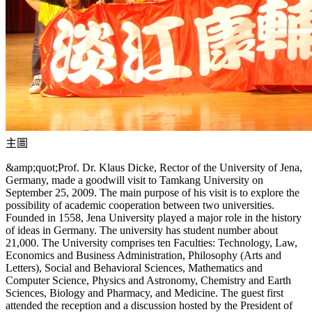
主圖
&amp;quot;Prof. Dr. Klaus Dicke, Rector of the University of Jena,
Germany, made a goodwill visit to Tamkang University on
September 25, 2009. The main purpose of his visit is to explore the
possibility of academic cooperation between two universities.
Founded in 1558, Jena University played a major role in the history
of ideas in Germany. The university has student number about
21,000. The University comprises ten Faculties: Technology, Law,
Economics and Business Administration, Philosophy (Arts and
Letters), Social and Behavioral Sciences, Mathematics and
Computer Science, Physics and Astronomy, Chemistry and Earth
Sciences, Biology and Pharmacy, and Medicine. The guest first
attended the reception and a discussion hosted by the President of