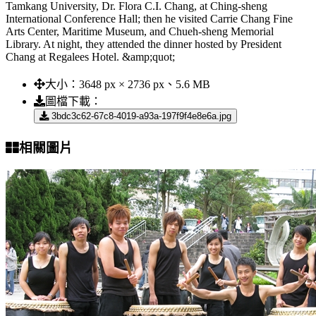
Tamkang University, Dr. Flora C.I. Chang, at Ching-sheng
International Conference Hall; then he visited Carrie Chang Fine
Arts Center, Maritime Museum, and Chueh-sheng Memorial
Library. At night, they attended the dinner hosted by President
Chang at Regalees Hotel. &amp;quot;
大小：
3648 px × 2736 px、5.6 MB
圖檔下載：
3bdc3c62-67c8-4019-a93a-197f9f4e8e6a.jpg
相關圖片