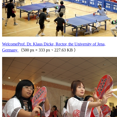
WelcomeProf. Dr. Klaus Dicke, Rector, the University of Jena,
Germany
（500 px × 333 px、227.63 KB ）