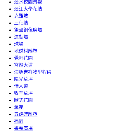
淡水校園景觀
淡江大學花牆
克難坡
三化牆
驚聲銅像廣場
運動場
球場
地球村雕塑
覺軒花園
宮燈大道
海豚吉祥物里程碑
陽光草坪
情人道
牧羊草坪
歐式花園
瀛苑
五虎碑雕塑
福園
書卷廣場