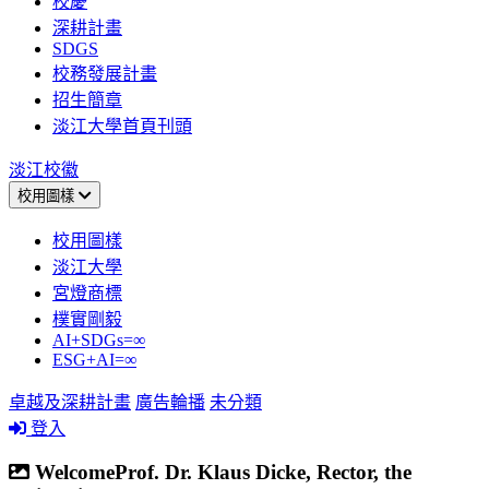
校慶
深耕計畫
SDGS
校務發展計畫
招生簡章
淡江大學首頁刊頭
淡江校徽
校用圖樣
校用圖樣
淡江大學
宮燈商標
樸實剛毅
AI+SDGs=∞
ESG+AI=∞
卓越及深耕計畫
廣告輪播
未分類
登入
WelcomeProf. Dr. Klaus Dicke, Rector, the