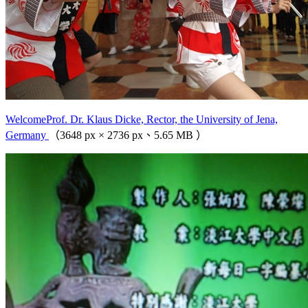
WelcomeProf. Dr. Klaus Dicke, Rector, the University of Jena,
Germany
（3648 px × 2736 px、5.65 MB ）