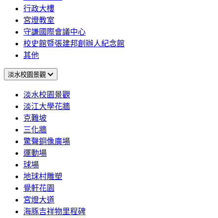
行政大樓
宮燈教室
守謙國際會議中心
校史館暨張建邦創辦人紀念館
其他
淡水校園景觀
淡水校園景觀
淡江大學花牆
克難坡
三化牆
驚聲銅像廣場
運動場
球場
地球村雕塑
覺軒花園
宮燈大道
海豚吉祥物里程碑