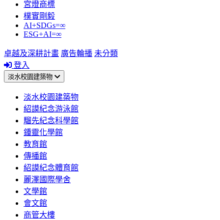
宮燈商標
樸實剛毅
AI+SDGs=∞
ESG+AI=∞
卓越及深耕計畫
廣告輪播
未分類
登入
淡水校園建築物
淡水校園建築物
紹謨紀念游泳館
騮先紀念科學館
鍾靈化學館
教育館
傳播館
紹謨紀念體育館
麗澤國際學舍
文學館
會文館
商管大樓