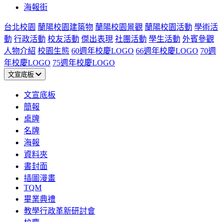
海報街
台北校園
蘭陽校園建築物
蘭陽校園景觀
蘭陽校園活動
學術活
動
行政活動
校友活動
傑出表現
社團活動
學生活動
外賓參觀
人物介紹
校園生態
60週年校慶LOGO
66週年校慶LOGO
70週
年校慶LOGO
75週年校慶LOGO
文宣底板
文宣底板
簡報
桌牌
名牌
海報
資料夾
書封面
插圖漫畫
TQM
畢業典禮
教學行政革新研討會