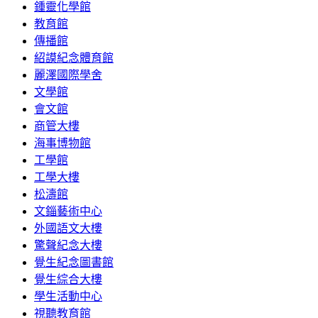
鍾靈化學館
教育館
傳播館
紹謨紀念體育館
麗澤國際學舍
文學館
會文館
商管大樓
海事博物館
工學館
工學大樓
松濤館
文錙藝術中心
外國語文大樓
驚聲紀念大樓
覺生紀念圖書館
覺生綜合大樓
學生活動中心
視聽教育館