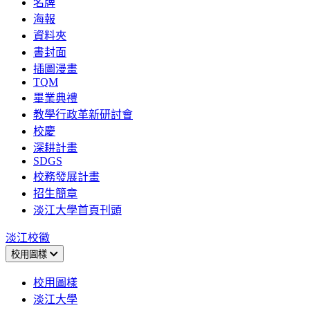
名牌
海報
資料夾
書封面
插圖漫畫
TQM
畢業典禮
教學行政革新研討會
校慶
深耕計畫
SDGS
校務發展計畫
招生簡章
淡江大學首頁刊頭
淡江校徽
校用圖樣
校用圖樣
淡江大學