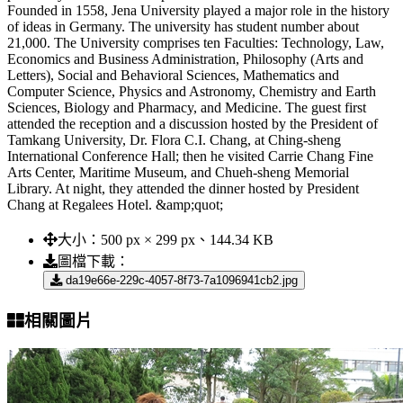
Founded in 1558, Jena University played a major role in the history
of ideas in Germany. The university has student number about
21,000. The University comprises ten Faculties: Technology, Law,
Economics and Business Administration, Philosophy (Arts and
Letters), Social and Behavioral Sciences, Mathematics and
Computer Science, Physics and Astronomy, Chemistry and Earth
Sciences, Biology and Pharmacy, and Medicine. The guest first
attended the reception and a discussion hosted by the President of
Tamkang University, Dr. Flora C.I. Chang, at Ching-sheng
International Conference Hall; then he visited Carrie Chang Fine
Arts Center, Maritime Museum, and Chueh-sheng Memorial
Library. At night, they attended the dinner hosted by President
Chang at Regalees Hotel. &amp;quot;
大小：
500 px × 299 px、144.34 KB
圖檔下載：
da19e66e-229c-4057-8f73-7a1096941cb2.jpg
相關圖片