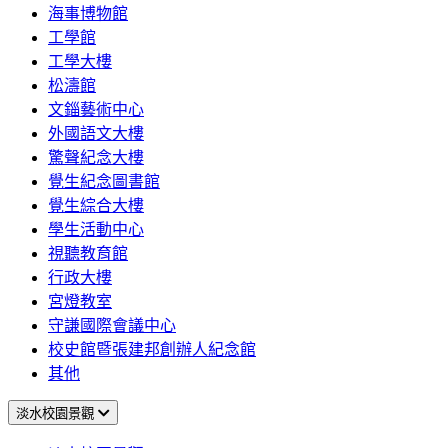
海事博物館
工學館
工學大樓
松濤館
文錙藝術中心
外國語文大樓
驚聲紀念大樓
覺生紀念圖書館
覺生綜合大樓
學生活動中心
視聽教育館
行政大樓
宮燈教室
守謙國際會議中心
校史館暨張建邦創辦人紀念館
其他
淡水校園景觀