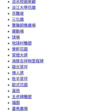
淡水校園景觀
淡江大學花牆
克難坡
三化牆
驚聲銅像廣場
運動場
球場
地球村雕塑
覺軒花園
宮燈大道
海豚吉祥物里程碑
陽光草坪
情人道
牧羊草坪
歐式花園
瀛苑
五虎碑雕塑
福園
書卷廣場