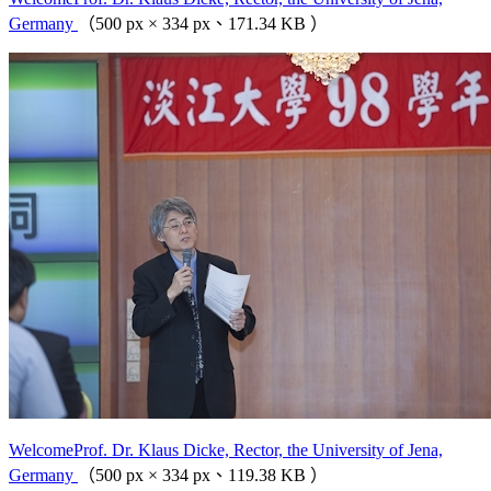
Germany
（500 px × 334 px、171.34 KB ）
WelcomeProf. Dr. Klaus Dicke, Rector, the University of Jena,
Germany
（500 px × 334 px、119.38 KB ）