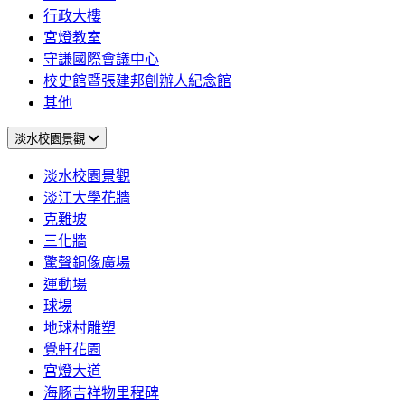
行政大樓
宮燈教室
守謙國際會議中心
校史館暨張建邦創辦人紀念館
其他
淡水校園景觀
淡水校園景觀
淡江大學花牆
克難坡
三化牆
驚聲銅像廣場
運動場
球場
地球村雕塑
覺軒花園
宮燈大道
海豚吉祥物里程碑