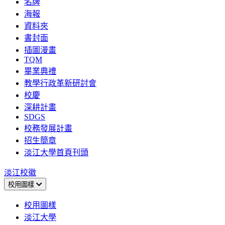
名牌
海報
資料夾
書封面
插圖漫畫
TQM
畢業典禮
教學行政革新研討會
校慶
深耕計畫
SDGS
校務發展計畫
招生簡章
淡江大學首頁刊頭
淡江校徽
校用圖樣
校用圖樣
淡江大學