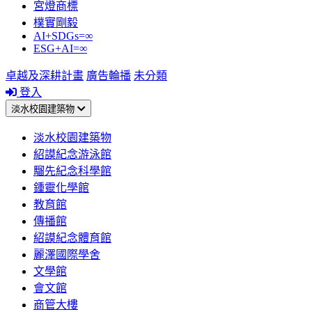
宮燈商標
樸實剛毅
AI+SDGs=∞
ESG+AI=∞
卓越及深耕計畫
廣告輪播
未分類
登入
淡水校園建築物
淡水校園建築物
紹謨紀念游泳館
騮先紀念科學館
鍾靈化學館
教育館
傳播館
紹謨紀念體育館
麗澤國際學舍
文學館
會文館
商管大樓