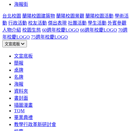
海報街
台北校園
蘭陽校園建築物
蘭陽校園景觀
蘭陽校園活動
學術活
動
行政活動
校友活動
傑出表現
社團活動
學生活動
外賓參觀
人物介紹
校園生態
60週年校慶LOGO
66週年校慶LOGO
70週
年校慶LOGO
75週年校慶LOGO
文宣底板
文宣底板
簡報
桌牌
名牌
海報
資料夾
書封面
插圖漫畫
TQM
畢業典禮
教學行政革新研討會