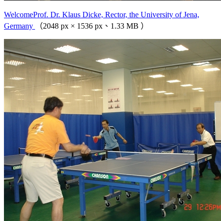
WelcomeProf. Dr. Klaus Dicke, Rector, the University of Jena,
Germany
（2048 px × 1536 px、1.33 MB ）