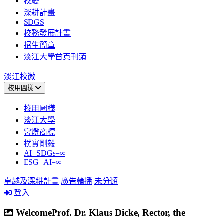
校慶
深耕計畫
SDGS
校務發展計畫
招生簡章
淡江大學首頁刊頭
淡江校徽
校用圖樣
校用圖樣
淡江大學
宮燈商標
樸實剛毅
AI+SDGs=∞
ESG+AI=∞
卓越及深耕計畫
廣告輪播
未分類
登入
WelcomeProf. Dr. Klaus Dicke, Rector, the