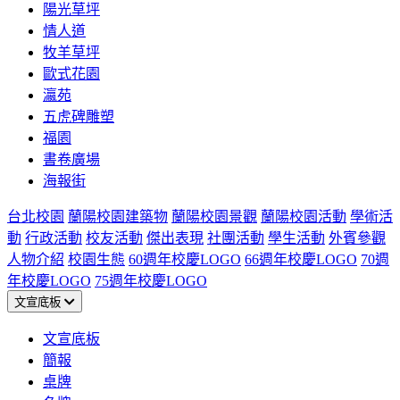
陽光草坪
情人道
牧羊草坪
歐式花園
瀛苑
五虎碑雕塑
福園
書卷廣場
海報街
台北校園
蘭陽校園建築物
蘭陽校園景觀
蘭陽校園活動
學術活
動
行政活動
校友活動
傑出表現
社團活動
學生活動
外賓參觀
人物介紹
校園生態
60週年校慶LOGO
66週年校慶LOGO
70週
年校慶LOGO
75週年校慶LOGO
文宣底板
文宣底板
簡報
桌牌