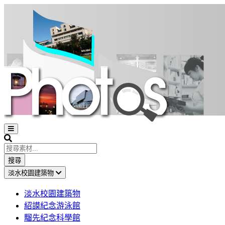
Open
sidebar
Search
搜尋
淡水校園建築物
淡水校園建築物
紹謨紀念游泳館
騮先紀念科學館