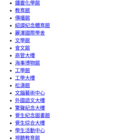
鍾靈化學館
教育館
傳播館
紹謨紀念體育館
麗澤國際學舍
文學館
會文館
商管大樓
海事博物館
工學館
工學大樓
松濤館
文錙藝術中心
外國語文大樓
驚聲紀念大樓
覺生紀念圖書館
覺生綜合大樓
學生活動中心
視聽教育館