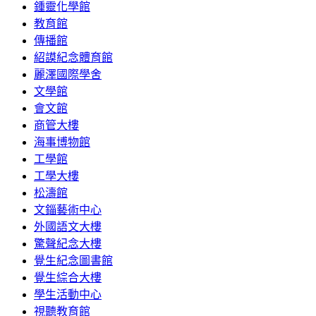
鍾靈化學館
教育館
傳播館
紹謨紀念體育館
麗澤國際學舍
文學館
會文館
商管大樓
海事博物館
工學館
工學大樓
松濤館
文錙藝術中心
外國語文大樓
驚聲紀念大樓
覺生紀念圖書館
覺生綜合大樓
學生活動中心
視聽教育館