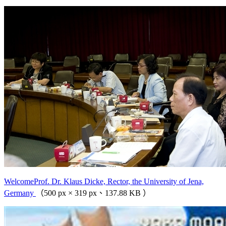
WelcomeProf. Dr. Klaus Dicke, Rector, the University of Jena,
Germany
（500 px × 319 px、137.88 KB ）