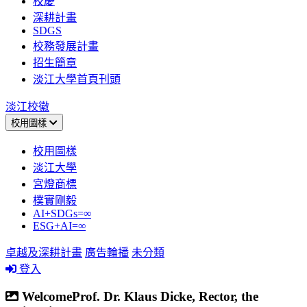
校慶
深耕計畫
SDGS
校務發展計畫
招生簡章
淡江大學首頁刊頭
淡江校徽
校用圖樣
校用圖樣
淡江大學
宮燈商標
樸實剛毅
AI+SDGs=∞
ESG+AI=∞
卓越及深耕計畫
廣告輪播
未分類
登入
WelcomeProf. Dr. Klaus Dicke, Rector, the