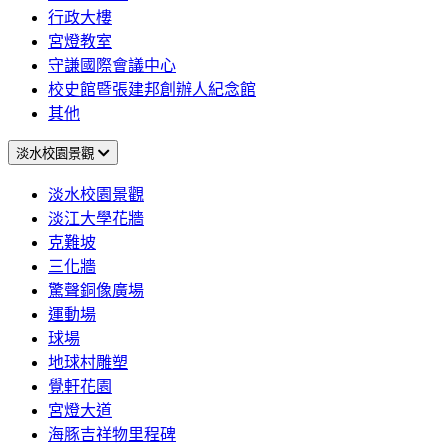
行政大樓
宮燈教室
守謙國際會議中心
校史館暨張建邦創辦人紀念館
其他
淡水校園景觀
淡水校園景觀
淡江大學花牆
克難坡
三化牆
驚聲銅像廣場
運動場
球場
地球村雕塑
覺軒花園
宮燈大道
海豚吉祥物里程碑