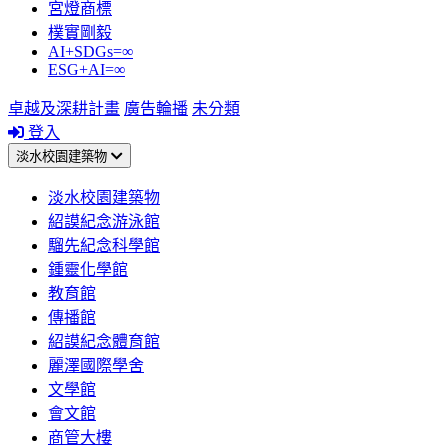
宮燈商標
樸實剛毅
AI+SDGs=∞
ESG+AI=∞
卓越及深耕計畫
廣告輪播
未分類
登入
淡水校園建築物
淡水校園建築物
紹謨紀念游泳館
騮先紀念科學館
鍾靈化學館
教育館
傳播館
紹謨紀念體育館
麗澤國際學舍
文學館
會文館
商管大樓