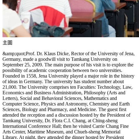
主圖
&amp;quot;Prof. Dr. Klaus Dicke, Rector of the University of Jena,
Germany, made a goodwill visit to Tamkang University on
September 25, 2009. The main purpose of his visit is to explore the
possibility of academic cooperation between two universities.
Founded in 1558, Jena University played a major role in the history
of ideas in Germany. The university has student number about
21,000. The University comprises ten Faculties: Technology, Law,
Economics and Business Administration, Philosophy (Arts and
Letters), Social and Behavioral Sciences, Mathematics and
Computer Science, Physics and Astronomy, Chemistry and Earth
Sciences, Biology and Pharmacy, and Medicine. The guest first
attended the reception and a discussion hosted by the President of
Tamkang University, Dr. Flora C.I. Chang, at Ching-sheng
International Conference Hall; then he visited Carrie Chang Fine
Arts Center, Maritime Museum, and Chueh-sheng Memorial
Library. At night, they attended the dinner hosted by President