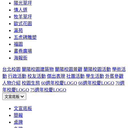
陽光草坪
情人道
牧羊草坪
歐式花園
瀛苑
五虎碑雕塑
福園
書卷廣場
海報街
台北校園
蘭陽校園建築物
蘭陽校園景觀
蘭陽校園活動
學術活
動
行政活動
校友活動
傑出表現
社團活動
學生活動
外賓參觀
人物介紹
校園生態
60週年校慶LOGO
66週年校慶LOGO
70週
年校慶LOGO
75週年校慶LOGO
文宣底板
文宣底板
簡報
桌牌