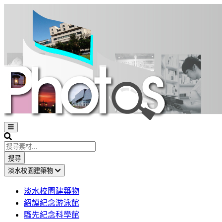
Open
sidebar
Search
搜尋
淡水校園建築物
淡水校園建築物
紹謨紀念游泳館
騮先紀念科學館