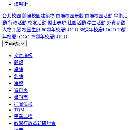
海報街
台北校園
蘭陽校園建築物
蘭陽校園景觀
蘭陽校園活動
學術活
動
行政活動
校友活動
傑出表現
社團活動
學生活動
外賓參觀
人物介紹
校園生態
60週年校慶LOGO
66週年校慶LOGO
70週
年校慶LOGO
75週年校慶LOGO
文宣底板
文宣底板
簡報
桌牌
名牌
海報
資料夾
書封面
插圖漫畫
TQM
畢業典禮
教學行政革新研討會