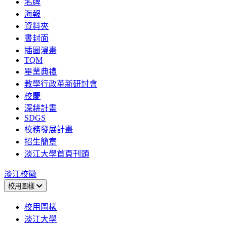
名牌
海報
資料夾
書封面
插圖漫畫
TQM
畢業典禮
教學行政革新研討會
校慶
深耕計畫
SDGS
校務發展計畫
招生簡章
淡江大學首頁刊頭
淡江校徽
校用圖樣
校用圖樣
淡江大學