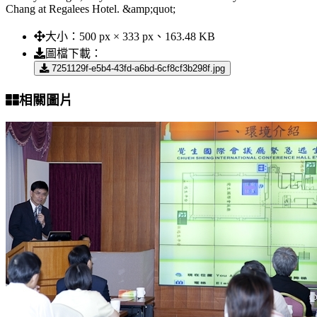
Chang at Regalees Hotel. &amp;quot;
大小：
500 px × 333 px、163.48 KB
圖檔下載：
7251129f-e5b4-43fd-a6bd-6cf8cf3b298f.jpg
相關圖片