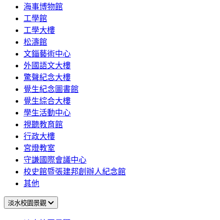
海事博物館
工學館
工學大樓
松濤館
文錙藝術中心
外國語文大樓
驚聲紀念大樓
覺生紀念圖書館
覺生綜合大樓
學生活動中心
視聽教育館
行政大樓
宮燈教室
守謙國際會議中心
校史館暨張建邦創辦人紀念館
其他
淡水校園景觀