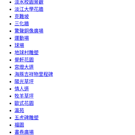
淡水校園景觀
淡江大學花牆
克難坡
三化牆
驚聲銅像廣場
運動場
球場
地球村雕塑
覺軒花園
宮燈大道
海豚吉祥物里程碑
陽光草坪
情人道
牧羊草坪
歐式花園
瀛苑
五虎碑雕塑
福園
書卷廣場