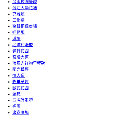
淡水校園景觀
淡江大學花牆
克難坡
三化牆
驚聲銅像廣場
運動場
球場
地球村雕塑
覺軒花園
宮燈大道
海豚吉祥物里程碑
陽光草坪
情人道
牧羊草坪
歐式花園
瀛苑
五虎碑雕塑
福園
書卷廣場