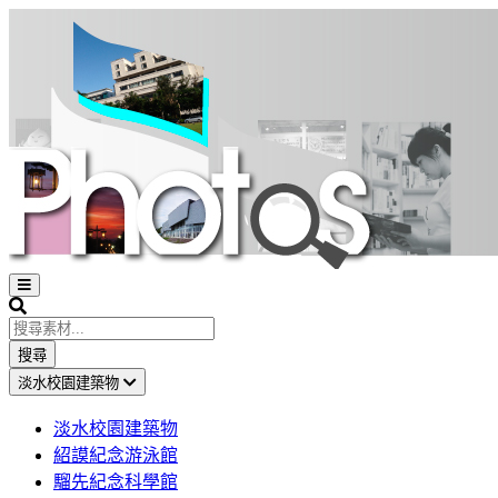
Open
sidebar
Search
搜尋
淡水校園建築物
淡水校園建築物
紹謨紀念游泳館
騮先紀念科學館