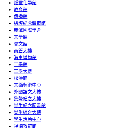
鍾靈化學館
教育館
傳播館
紹謨紀念體育館
麗澤國際學舍
文學館
會文館
商管大樓
海事博物館
工學館
工學大樓
松濤館
文錙藝術中心
外國語文大樓
驚聲紀念大樓
覺生紀念圖書館
覺生綜合大樓
學生活動中心
視聽教育館