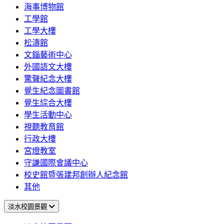
海事博物館
工學館
工學大樓
松濤館
文錙藝術中心
外國語文大樓
驚聲紀念大樓
覺生紀念圖書館
覺生綜合大樓
學生活動中心
視聽教育館
行政大樓
宮燈教室
守謙國際會議中心
校史館暨張建邦創辦人紀念館
其他
淡水校園景觀