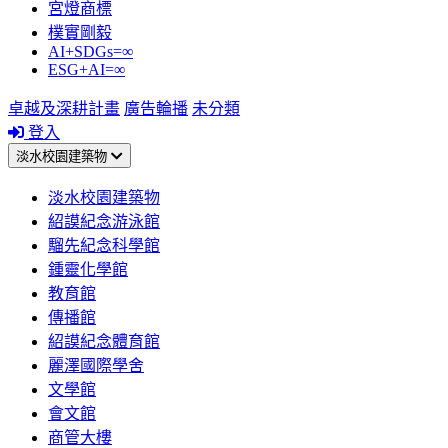
宮燈商標
樸實剛毅
AI+SDGs=∞
ESG+AI=∞
卓越及深耕計畫
廣告輪播
未分類
登入
淡水校園建築物
淡水校園建築物
紹謨紀念游泳館
騮先紀念科學館
鍾靈化學館
教育館
傳播館
紹謨紀念體育館
麗澤國際學舍
文學館
會文館
商管大樓