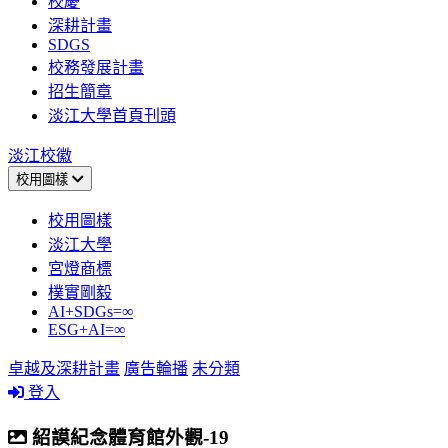
校慶
深耕計畫
SDGS
校務發展計畫
招生簡章
淡江大學首頁刊頭
淡江校徽
校用圖樣
校用圖樣
淡江大學
宮燈商標
樸實剛毅
AI+SDGs=∞
ESG+AI=∞
卓越及深耕計畫
廣告輪播
未分類
登入
紹謨紀念體育館外觀-19