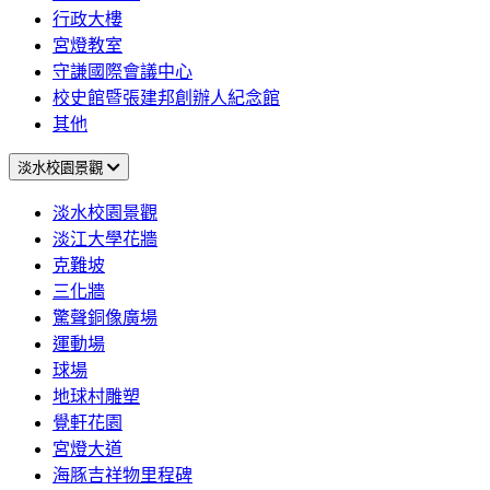
行政大樓
宮燈教室
守謙國際會議中心
校史館暨張建邦創辦人紀念館
其他
淡水校園景觀
淡水校園景觀
淡江大學花牆
克難坡
三化牆
驚聲銅像廣場
運動場
球場
地球村雕塑
覺軒花園
宮燈大道
海豚吉祥物里程碑