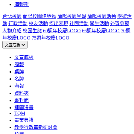
海報街
台北校園
蘭陽校園建築物
蘭陽校園景觀
蘭陽校園活動
學術活
動
行政活動
校友活動
傑出表現
社團活動
學生活動
外賓參觀
人物介紹
校園生態
60週年校慶LOGO
66週年校慶LOGO
70週
年校慶LOGO
75週年校慶LOGO
文宣底板
文宣底板
簡報
桌牌
名牌
海報
資料夾
書封面
插圖漫畫
TQM
畢業典禮
教學行政革新研討會