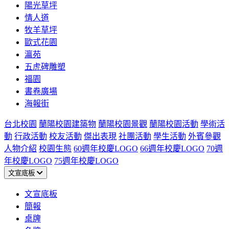
陽光草坪
情人道
牧羊草坪
歐式花園
瀛苑
五虎碑雕塑
福園
書卷廣場
海報街
台北校園
蘭陽校園建築物
蘭陽校園景觀
蘭陽校園活動
學術活
動
行政活動
校友活動
傑出表現
社團活動
學生活動
外賓參觀
人物介紹
校園生態
60週年校慶LOGO
66週年校慶LOGO
70週
年校慶LOGO
75週年校慶LOGO
文宣底板
文宣底板
簡報
桌牌