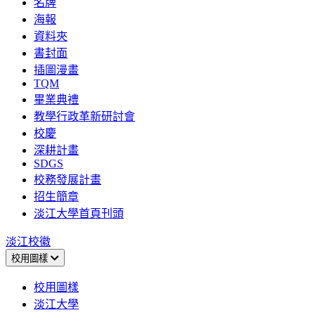
名牌
海報
資料夾
書封面
插圖漫畫
TQM
畢業典禮
教學行政革新研討會
校慶
深耕計畫
SDGS
校務發展計畫
招生簡章
淡江大學首頁刊頭
淡江校徽
校用圖樣
校用圖樣
淡江大學