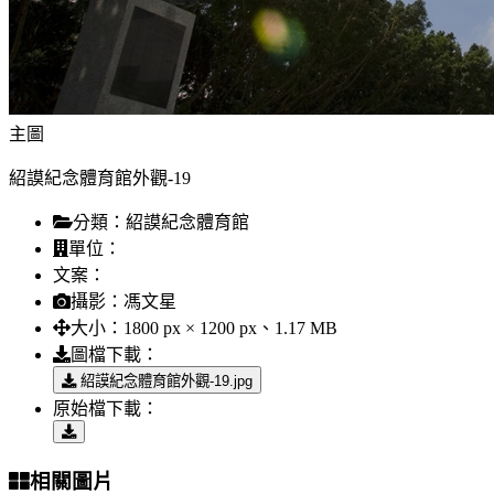
主圖
紹謨紀念體育館外觀-19
分類：
紹謨紀念體育館
單位：
文案：
攝影：
馮文星
大小：
1800 px × 1200 px、1.17 MB
圖檔下載：
紹謨紀念體育館外觀-19.jpg
原始檔下載：
相關圖片